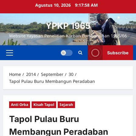
Skip
Agustus 10, 2026
9:18:00 AM
to
content
YPKP 1965
Website Yayasan Penelitian Korban Pembunuhan 1965/66
Subscribe
Primary
Menu
Home
2014
September
30
Tapol Pulau Buru Membangun Peradaban
Anti Orba
Kisah Tapol
Sejarah
Tapol Pulau Buru
Membangun Peradaban