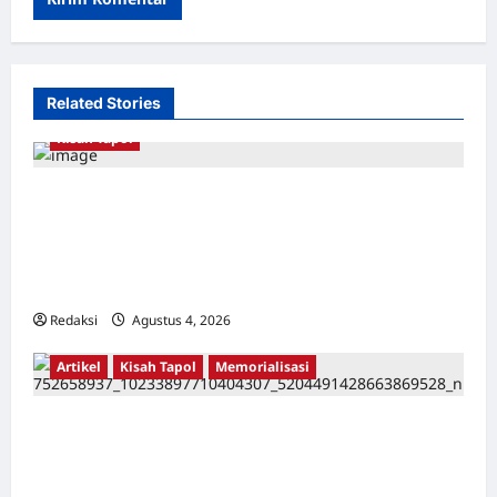
Related Stories
Kisah Tapol
Kerja Paksa Tapol 1965 di Banten: Dari Jalan
Lintas Kabupaten, Irigasi Cirata, GOR
Maulana Yusuf Serang, Kawasan Wisata
Karang Bolong Hingga Proyek Sawah Luhur
Redaksi
Agustus 4, 2026
0
Artikel
Kisah Tapol
Memorialisasi
TAPOL 65 PAHLAWAN YANG DIHINAKAN DI
BALIK ARSITEKTUR GOR MAULANA YUSUF
SERANG, BANTEN