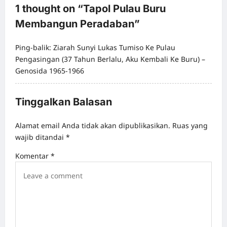
1 thought on “
Tapol Pulau Buru
a
Membangun Peradaban
”
v
i
Ping-balik:
Ziarah Sunyi Lukas Tumiso Ke Pulau
g
Pengasingan (37 Tahun Berlalu, Aku Kembali Ke Buru) –
Genosida 1965-1966
a
t
Tinggalkan Balasan
i
o
Alamat email Anda tidak akan dipublikasikan.
Ruas yang
n
wajib ditandai
*
Komentar
*