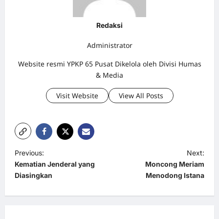
Redaksi
Administrator
Website resmi YPKP 65 Pusat Dikelola oleh Divisi Humas
& Media
Visit Website
View All Posts
P
Previous:
Next:
Kematian Jenderal yang
Moncong Meriam
o
Diasingkan
Menodong Istana
s
t
n