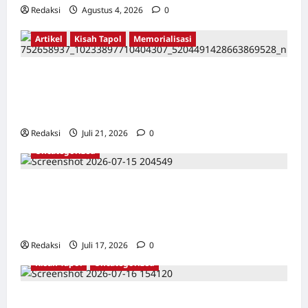
Redaksi
Agustus 4, 2026
0
Artikel
Kisah Tapol
Memorialisasi
TAPOL 65 PAHLAWAN YANG DIHINAKAN DI
BALIK ARSITEKTUR GOR MAULANA YUSUF
SERANG, BANTEN
Redaksi
Juli 21, 2026
0
Uncategorized
Dari Pangkalan Ke Pulau Buru – Catatan
Surahmad dan Mencari Kebenaran – Catatan
Penelitian YPKP 1965 Pati
Redaksi
Juli 17, 2026
0
Kisah Tapol
Uncategorized
Kisah Siksa, Kerja Paksa dan Lagu Cinta