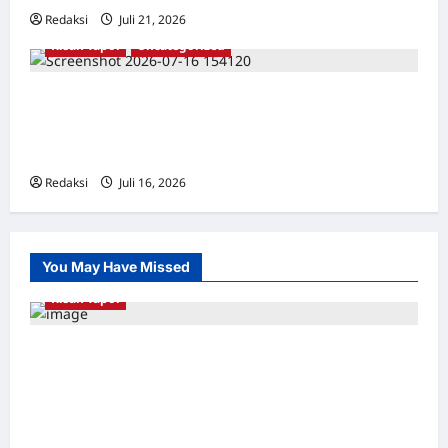
Redaksi
Juli 21, 2026
0
Kisah Tapol
Uncategorized
Kisah Siksa, Kerja Paksa dan Lagu Cinta
Tapol 65 dari Penjara (Rumah Tahanan
Chusus) Tangerang
Redaksi
Juli 16, 2026
0
You May Have Missed
Kisah Tapol
Kerja Paksa Tapol 1965 di Banten: Dari Jalan
Lintas Kabupaten, Irigasi Cirata, GOR
Maulana Yusuf Serang, Kawasan Wisata
Karang Bolong Hingga Proyek Sawah Luhur