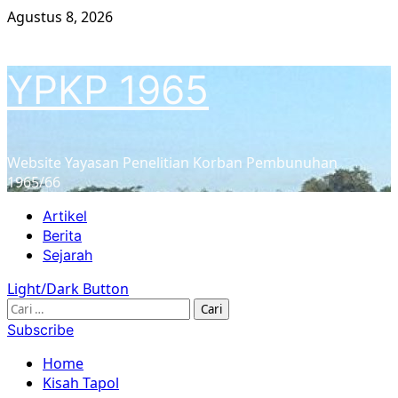
Skip
Agustus 8, 2026
to
content
YPKP 1965
Website Yayasan Penelitian Korban Pembunuhan
1965/66
Primary
Artikel
Menu
Berita
Sejarah
Light/Dark Button
Cari
untuk:
Subscribe
Home
Kisah Tapol