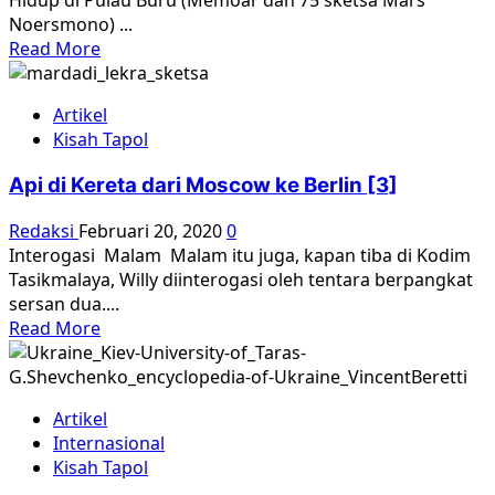
Hidup di Pulau Buru (Memoar dan 75 sketsa Mars
Kamp
Noersmono) ...
Konsentrasi
Read
Read More
Kerja
more
Paksa
about
Pulau
Artikel
Warli
Buru
Kisah Tapol
:
Murid
Api di Kereta dari Moscow ke Berlin [3]
SD
Menjadi
Redaksi
Februari 20, 2020
0
TAPOL
Interogasi Malam Malam itu juga, kapan tiba di Kodim
–
Tasikmalaya, Willy diinterogasi oleh tentara berpangkat
Kesaksian
sersan dua....
Tragedi
Read
Read More
‘1965’
more
about
Api
Artikel
di
Internasional
Kereta
Kisah Tapol
dari