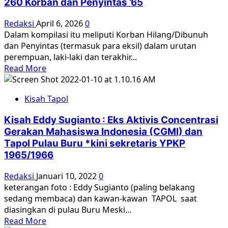
260 Korban dan Penyintas ’65
Redaksi
April 6, 2026
0
Dalam kompilasi itu meliputi Korban Hilang/Dibunuh
dan Penyintas (termasuk para eksil) dalam urutan
perempuan, laki-laki dan terakhir...
Read
Read More
more
about
Kisah Tapol
Bukan
Cuma
Kisah Eddy Sugianto : Eks Aktivis Concentrasi
Angka,
Gerakan Mahasiswa Indonesia (CGMI) dan
Mereka
Tapol Pulau Buru *kini sekretaris YPKP
Bernama
1965/1966
dan
Sepenuhnya
Redaksi
Januari 10, 2022
0
Manusia:
keterangan foto : Eddy Sugianto (paling belakang
Kompilasi
sedang membaca) dan kawan-kawan TAPOL saat
Kisah
diasingkan di pulau Buru Meski...
Hidup
Read
Read More
260