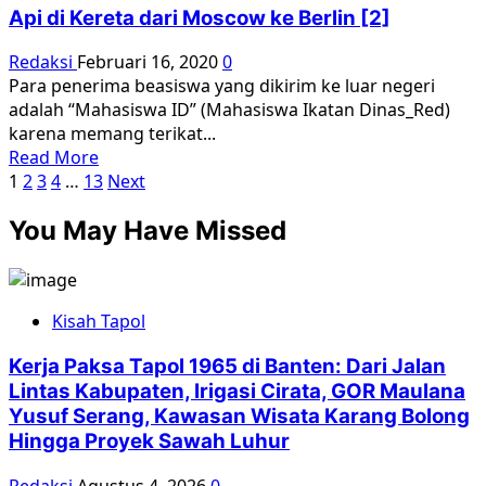
Moscow
Api di Kereta dari Moscow ke Berlin [2]
ke
Berlin
Redaksi
Februari 16, 2020
0
[3]
Para penerima beasiswa yang dikirim ke luar negeri
adalah “Mahasiswa ID” (Mahasiswa Ikatan Dinas_Red)
karena memang terikat...
Read
Read More
Paginasi
more
1
2
3
4
…
13
Next
about
pos
You May Have Missed
Api
di
Kereta
dari
Kisah Tapol
Moscow
ke
Kerja Paksa Tapol 1965 di Banten: Dari Jalan
Berlin
Lintas Kabupaten, Irigasi Cirata, GOR Maulana
[2]
Yusuf Serang, Kawasan Wisata Karang Bolong
Hingga Proyek Sawah Luhur
Redaksi
Agustus 4, 2026
0