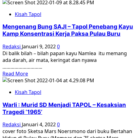
more
Korban
about
dan
Kisah Tapol
Kisah
Penyintas
Eddy
’65
Mengenang Bung SAJI – Tapol Penebang Kayu
Sugianto
Kamp Konsentrasi Kerja Paksa Pulau Buru
:
Eks
Redaksi
Januari 9, 2022
0
Aktivis
Di balik bilah – bilah papan kayu Namlea itu memang
Concentrasi
ada darah, air mata, keringat dan nyawa
Gerakan
………………………...
Mahasiswa
Read
Read More
Indonesia
more
(CGMI)
about
dan
Kisah Tapol
Mengenang
Tapol
Bung
Pulau
Warli : Murid SD Menjadi TAPOL – Kesaksian
SAJI
Buru
Tragedi ‘1965’
–
*kini
Tapol
sekretaris
Redaksi
Januari 4, 2022
0
Penebang
YPKP
cover foto Sketsa Mars Noersmono dari buku Bertahan
Kayu
1965/1966