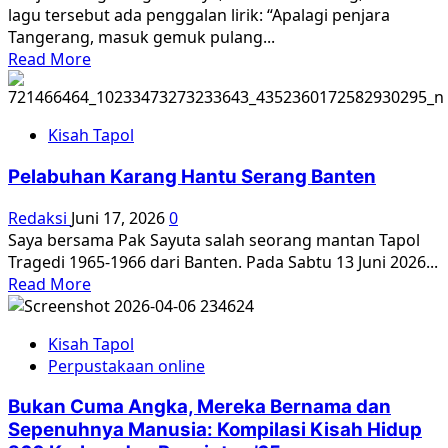
GOR
lagu tersebut ada penggalan lirik: “Apalagi penjara
Luhur
MAULANA
Tangerang, masuk gemuk pulang...
YUSUF
Read
Read More
SERANG,
more
BANTEN
about
Kisah
Kisah Tapol
Siksa,
Kerja
Pelabuhan Karang Hantu Serang Banten
Paksa
dan
Redaksi
Juni 17, 2026
0
Lagu
Saya bersama Pak Sayuta salah seorang mantan Tapol
Cinta
Tragedi 1965-1966 dari Banten. Pada Sabtu 13 Juni 2026...
Tapol
Read
Read More
65
more
dari
about
Kisah Tapol
Penjara
Pelabuhan
Perpustakaan online
(Rumah
Karang
Tahanan
Hantu
Bukan Cuma Angka, Mereka Bernama dan
Chusus)
Serang
Sepenuhnya Manusia: Kompilasi Kisah Hidup
Tangerang
Banten