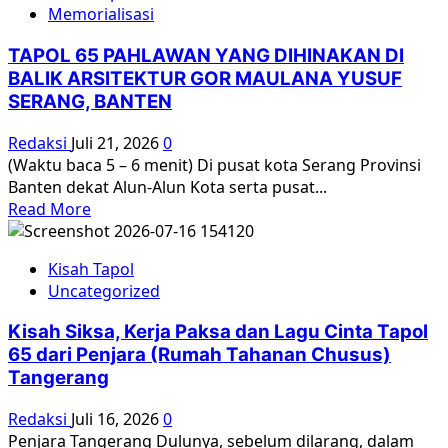
Tapol
Memorialisasi
1965
di
TAPOL 65 PAHLAWAN YANG DIHINAKAN DI
Banten:
BALIK ARSITEKTUR GOR MAULANA YUSUF
Dari
SERANG, BANTEN
Jalan
Lintas
Redaksi
Juli 21, 2026
0
Kabupaten,
(Waktu baca 5 – 6 menit) Di pusat kota Serang Provinsi
Irigasi
Banten dekat Alun-Alun Kota serta pusat...
Cirata,
Read
Read More
GOR
more
Maulana
about
Yusuf
Kisah Tapol
TAPOL
Serang,
Uncategorized
65
Kawasan
PAHLAWAN
Kisah Siksa, Kerja Paksa dan Lagu Cinta Tapol
Wisata
YANG
65 dari Penjara (Rumah Tahanan Chusus)
Karang
DIHINAKAN
Bolong
Tangerang
DI
Hingga
BALIK
Redaksi
Juli 16, 2026
0
Proyek
ARSITEKTUR
Penjara Tangerang Dulunya, sebelum dilarang, dalam
Sawah