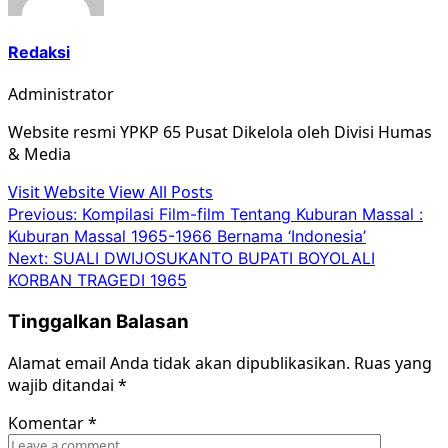
Redaksi
Administrator
Website resmi YPKP 65 Pusat Dikelola oleh Divisi Humas
& Media
Visit Website
View All Posts
Post
Previous:
Kompilasi Film-film Tentang Kuburan Massal :
Kuburan Massal 1965-1966 Bernama ‘Indonesia’
navigation
Next:
SUALI DWIJOSUKANTO BUPATI BOYOLALI
KORBAN TRAGEDI 1965
Tinggalkan Balasan
Alamat email Anda tidak akan dipublikasikan.
Ruas yang
wajib ditandai
*
Komentar
*