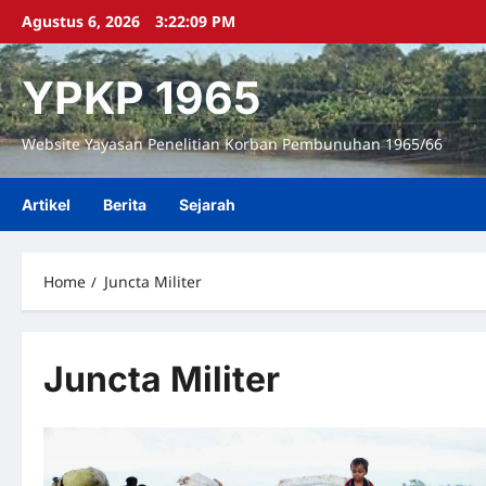
Skip
Agustus 6, 2026
3:22:09 PM
to
content
YPKP 1965
Website Yayasan Penelitian Korban Pembunuhan 1965/66
Artikel
Berita
Sejarah
Home
Juncta Militer
Juncta Militer