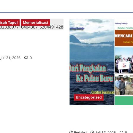
isah Tapol
Memorialisasi
AHLAWAN YANG DIHINAKAN DI
TEKTUR GOR MAULANA YUSUF
ANTEN
Juli 21, 2026
0
Uncategorized
Dari Pangkalan Ke Pulau Buru –
Surahmad dan Mencari Kebena
Catatan Penelitian YPKP 1965 P
Redaksi
Juli 17, 2026
0