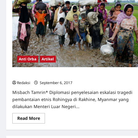
Anti Orba
Artikel
Rohingya dan Tragedi Kemanusiaan ’65
Redaksi
September 6, 2017
0
Misbach Tamrin* Diplomasi penyelesaian eskalasi tragedi
pembantaian etnis Rohingya di Rakhine, Myanmar yang
dilakukan Menteri Luar Negeri...
Read
Read More
more
about
Rohingya
dan