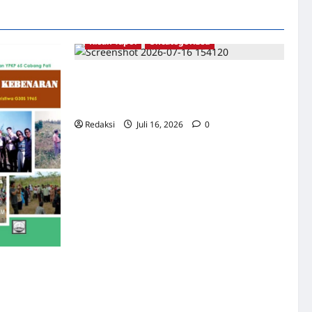
Kisah Tapol
Uncategorized
Kisah Siksa, Kerja Paksa dan Lagu Cinta
Tapol 65 dari Penjara (Rumah Tahanan
Chusus) Tangerang
Redaksi
Juli 16, 2026
0
 Catatan
ran –
ati