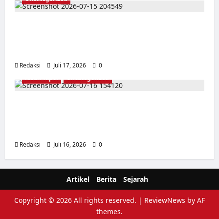
Dari Pangkalan Ke Pulau Buru – Catatan
Surahmad dan Mencari Kebenaran – Catatan
Penelitian YPKP 1965 Pati
Redaksi
Juli 17, 2026
0
Kisah Tapol
Uncategorized
Kisah Siksa, Kerja Paksa dan Lagu Cinta
Tapol 65 dari Penjara (Rumah Tahanan
Chusus) Tangerang
Redaksi
Juli 16, 2026
0
Artikel
Berita
Sejarah
Copyright © 2026 All rights reserved.
|
ReviewNews
by AF
themes.