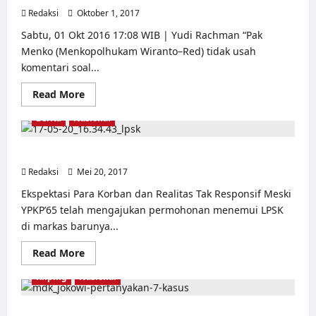
Redaksi
Oktober 1, 2017
0
Sabtu, 01 Okt 2016 17:08 WIB | Yudi Rachman “Pak
Menko (Menkopolhukam Wiranto–Red) tidak usah
komentari soal...
Read
Read More
more
about
Berita
Nasional
Tak
Sepakat
dengan
Wiranto
Keterbatasan Anggaran Bukan Dalih [2]
soal
Redaksi
Mei 20, 2017
Penuntasan
0
Tragedi
65,
Ekspektasi Para Korban dan Realitas Tak Responsif Meski
Komnas
YPKP’65 telah mengajukan permohonan menemui LPSK
HAM
Bakal
di markas barunya...
Temui
Presiden
Read
Read More
more
about
Kliping
Nasional
Keterbatasan
Anggaran
Bukan
Dalih
Jokowi pertanyakan 7 kasus pelanggaran HAM tak ada