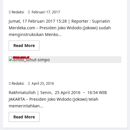
[2]
satupun selesai
Redaksi
Februari 17, 2017
0
Jumat, 17 Februari 2017 15:28 | Reporter : Supriatin
Merdeka.com – Presiden Joko Widodo (Jokowi) sudah
menginstruksikan Menko...
Read
Read More
more
about
Kliping
Jokowi
pertanyakan
7
kasus
Jokowi Instruksikan Cari Kebenaran Kuburan Massal
pelanggaran
Tragedi 65
HAM
tak
Redaksi
April 25, 2016
0
ada
satupun
Rakhmatulloh | Senin, 25 April 2016 − 16:54 WIB
selesai
JAKARTA – Presiden Joko Widodo (Jokowi) telah
memerintahkan...
Read
Read More
more
about
Jokowi