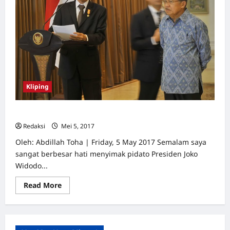
Kliping
[Cuma Mimpi_Red]: Pidato Penting Presiden Kita
Redaksi
Mei 5, 2017
0
Oleh: Abdillah Toha | Friday, 5 May 2017 Semalam saya
sangat berbesar hati menyimak pidato Presiden Joko
Widodo...
Read
Read More
more
about
[Cuma
Mimpi_Red]:
Pidato
Penting