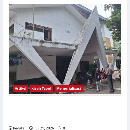
Artikel
Kisah Tapol
Memorialisasi
TAPOL 65 PAHLAWAN YANG DIHINAKAN DI
BALIK ARSITEKTUR GOR MAULANA YUSUF
SERANG, BANTEN
Redaksi
Juli 21, 2026
0