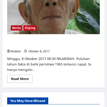
Berita
Kliping
Fakta Baru Forensik Dibongkar Dr Lim Joe Thay, 4
Kelamin Disunat 3 Tidak
Redaksi
Oktober 8, 2017
0
Minggu, 8 Oktober 2017 08:30 PALMERAH– Puluhan
tahun fakta di balik peristiwa 1965 terkunci rapat. Ia
hanya mengalir...
Read
Read More
more
about
Fakta
Baru
Forensik
Dibongkar
You May Have Missed
Dr
Lim