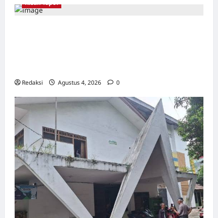
Kisah Tapol
Joe
Thay,
4
Kelamin
Kerja Paksa Tapol 1965 di Banten: Dari Jalan
Disunat
3
Lintas Kabupaten, Irigasi Cirata, GOR
Tidak
Maulana Yusuf Serang, Kawasan Wisata
Karang Bolong Hingga Proyek Sawah Luhur
Redaksi
Agustus 4, 2026
0