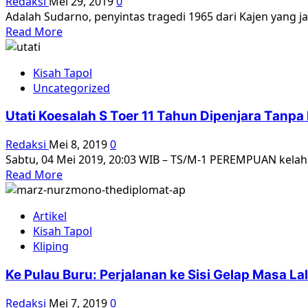
Redaksi
Mei 29, 2019
0
Bu
Adalah Sudarno, penyintas tragedi 1965 dari Kajen yang ja
Pandu….
Read
Read More
more
about
Kisah Tapol
Dari
Uncategorized
Penyintas
Tragedi
Utati Koesalah S Toer 11 Tahun Dipenjara Tanpa D
65
ke
Redaksi
Mei 8, 2019
0
Penyembuhan
Sabtu, 04 Mei 2019, 20:03 WIB – TS/M-1 PEREMPUAN kelahir
Trauma
Read
Read More
[1]
more
about
Artikel
Utati
Kisah Tapol
Koesalah
Kliping
S
Toer
Ke Pulau Buru: Perjalanan ke Sisi Gelap Masa La
11
Tahun
Redaksi
Mei 7, 2019
0