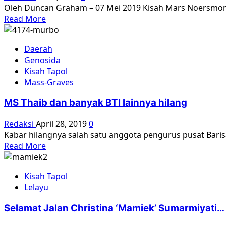
Dipenjara
Oleh Duncan Graham – 07 Mei 2019 Kisah Mars Noersmono
Tanpa
Read
Read More
Diadili
more
about
Daerah
Ke
Genosida
Pulau
Kisah Tapol
Buru:
Mass-Graves
Perjalanan
ke
MS Thaib dan banyak BTI lainnya hilang
Sisi
Gelap
Redaksi
April 28, 2019
0
Masa
Kabar hilangnya salah satu anggota pengurus pusat Barisa
Lalu
Read
Read More
Indonesia
more
about
Kisah Tapol
MS
Lelayu
Thaib
dan
Selamat Jalan Christina ‘Mamiek’ Sumarmiyati…
banyak
BTI