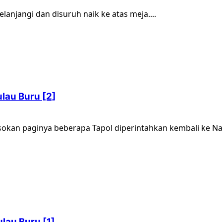
telanjangi dan disuruh naik ke atas meja....
lau Buru [2]
sokan paginya beberapa Tapol diperintahkan kembali ke Na
lau Buru [1]