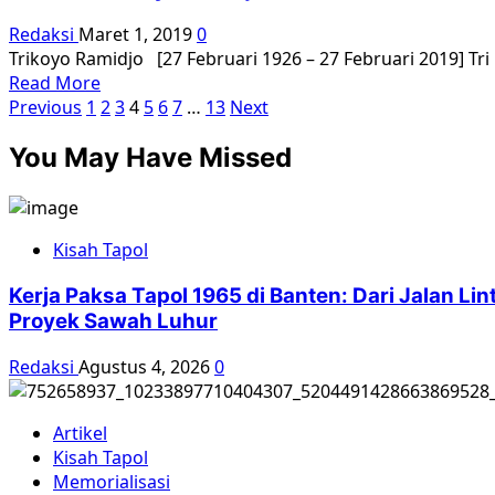
Bangun
Redaksi
Maret 1, 2019
0
Kemandirian
Trikoyo Ramidjo [27 Februari 1926 – 27 Februari 2019] Tri
Read
Read More
Paginasi
more
Previous
1
2
3
4
5
6
7
…
13
Next
about
pos
You May Have Missed
Obituari:
Trikoyo
Ramidjo
Kisah Tapol
Kerja Paksa Tapol 1965 di Banten: Dari Jalan L
Proyek Sawah Luhur
Redaksi
Agustus 4, 2026
0
Artikel
Kisah Tapol
Memorialisasi