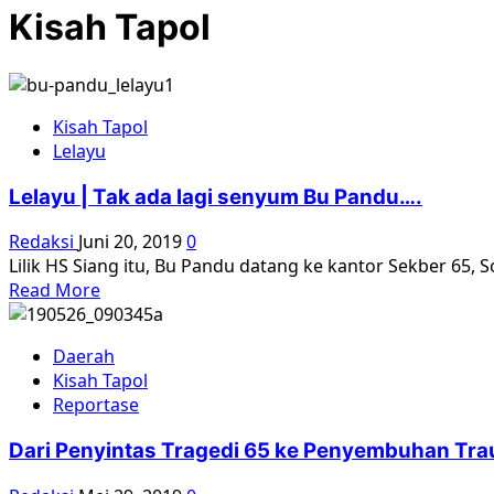
Kisah Tapol
Kisah Tapol
Lelayu
Lelayu | Tak ada lagi senyum Bu Pandu….
Redaksi
Juni 20, 2019
0
Lilik HS Siang itu, Bu Pandu datang ke kantor Sekber 65, 
Read
Read More
more
about
Daerah
Lelayu
Kisah Tapol
|
Reportase
Tak
ada
Dari Penyintas Tragedi 65 ke Penyembuhan Tra
lagi
senyum