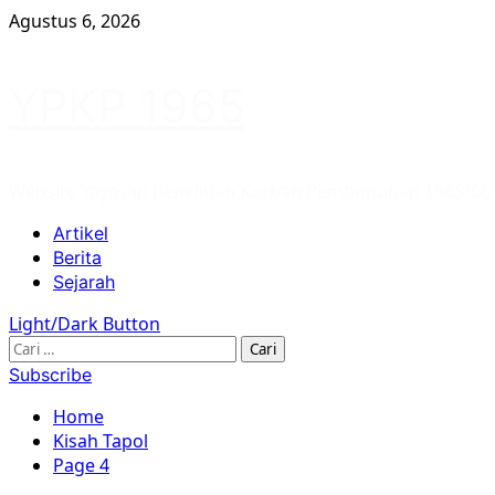
Skip
Agustus 6, 2026
to
content
YPKP 1965
Website Yayasan Penelitian Korban Pembunuhan 1965/66
Primary
Artikel
Menu
Berita
Sejarah
Light/Dark Button
Cari
untuk:
Subscribe
Home
Kisah Tapol
Page 4