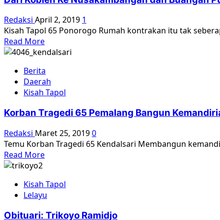
Buangan
Pulau
Redaksi
April 2, 2019
1
Buru
Kisah Tapol 65 Ponorogo Rumah kontrakan itu tak seberapa 
[2]
Read
Read More
more
about
Berita
Dari
Daerah
Koblen
Kisah Tapol
Ke
Nusakambangan
Korban Tragedi 65 Pemalang Bangun Kemandiri
dan
Buangan
Redaksi
Maret 25, 2019
0
Pulau
Temu Korban Tragedi 65 Kendalsari Membangun kemandiria
Buru
Read
Read More
[1]
more
about
Kisah Tapol
Korban
Lelayu
Tragedi
65
Obituari: Trikoyo Ramidjo
Pemalang