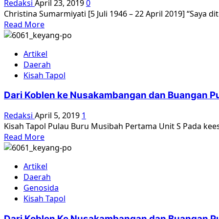
Redaksi
April 23, 2019
0
lainnya
Christina Sumarmiyati [5 Juli 1946 – 22 April 2019] “Saya di
hilang
Read
Read More
more
about
Artikel
Selamat
Daerah
Jalan
Kisah Tapol
Christina
‘Mamiek’
Dari Koblen ke Nusakambangan dan Buangan Pu
Sumarmiyati…
Redaksi
April 5, 2019
1
Kisah Tapol Pulau Buru Musibah Pertama Unit S Pada kee
Read
Read More
more
about
Artikel
Dari
Daerah
Koblen
Genosida
ke
Kisah Tapol
Nusakambangan
dan
Dari Koblen Ke Nusakambangan dan Buangan Pu