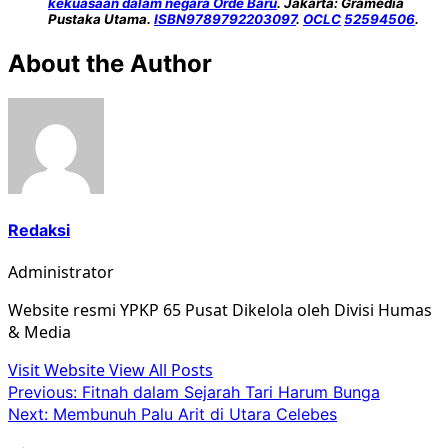
kekuasaan dalam negara Orde Baru
. Jakarta: Gramedia
Pustaka Utama.
ISBN
9789792203097
.
OCLC
52594506
.
About the Author
Redaksi
Administrator
Website resmi YPKP 65 Pusat Dikelola oleh Divisi Humas
& Media
Visit Website
View All Posts
Post
Previous:
Fitnah dalam Sejarah Tari Harum Bunga
Next:
Membunuh Palu Arit di Utara Celebes
navigation