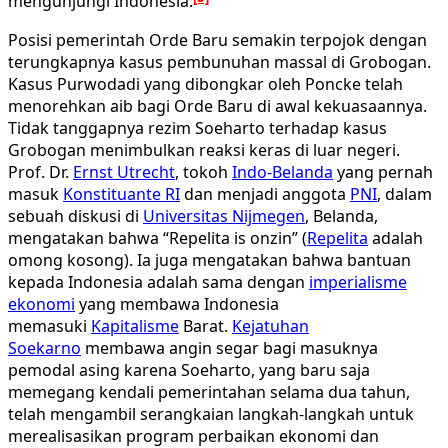
mengunjungi Indonesia.
Posisi pemerintah Orde Baru semakin terpojok dengan
terungkapnya kasus pembunuhan massal di Grobogan.
Kasus Purwodadi yang dibongkar oleh Poncke telah
menorehkan aib bagi Orde Baru di awal kekuasaannya.
Tidak tanggapnya rezim Soeharto terhadap kasus
Grobogan menimbulkan reaksi keras di luar negeri.
Prof. Dr.
Ernst Utrecht
, tokoh
Indo-Belanda
yang pernah
masuk
Konstituante RI
dan menjadi anggota
PNI
, dalam
sebuah diskusi di
Universitas Nijmegen
, Belanda,
mengatakan bahwa “Repelita is onzin” (
Repelita
adalah
omong kosong). Ia juga mengatakan bahwa bantuan
kepada Indonesia adalah sama dengan
imperialisme
ekonomi
yang membawa Indonesia
memasuki
Kapitalisme
Barat.
Kejatuhan
Soekarno
membawa angin segar bagi masuknya
pemodal asing karena Soeharto, yang baru saja
memegang kendali pemerintahan selama dua tahun,
telah mengambil serangkaian langkah-langkah untuk
merealisasikan program perbaikan ekonomi dan