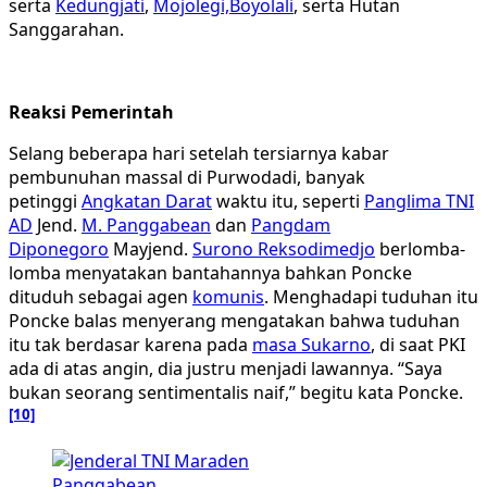
serta
Kedungjati
,
Mojolegi,Boyolali
, serta Hutan
Sanggarahan.
Reaksi Pemerintah
Selang beberapa hari setelah tersiarnya kabar
pembunuhan massal di Purwodadi, banyak
petinggi
Angkatan Darat
waktu itu, seperti
Panglima TNI
AD
Jend.
M. Panggabean
dan
Pangdam
Diponegoro
Mayjend.
Surono Reksodimedjo
berlomba-
lomba menyatakan bantahannya bahkan Poncke
dituduh sebagai agen
komunis
. Menghadapi tuduhan itu
Poncke balas menyerang mengatakan bahwa tuduhan
itu tak berdasar karena pada
masa Sukarno
, di saat PKI
ada di atas angin, dia justru menjadi lawannya. “Saya
bukan seorang sentimentalis naif,” begitu kata Poncke.
[10]