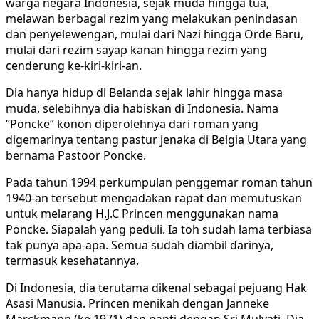
warga negara Indonesia, sejak muda hingga tua,
melawan berbagai rezim yang melakukan penindasan
dan penyelewengan, mulai dari Nazi hingga Orde Baru,
mulai dari rezim sayap kanan hingga rezim yang
cenderung ke-kiri-kiri-an.
Dia hanya hidup di Belanda sejak lahir hingga masa
muda, selebihnya dia habiskan di Indonesia. Nama
“Poncke” konon diperolehnya dari roman yang
digemarinya tentang pastur jenaka di Belgia Utara yang
bernama Pastoor Poncke.
Pada tahun 1994 perkumpulan penggemar roman tahun
1940-an tersebut mengadakan rapat dan memutuskan
untuk melarang H.J.C Princen menggunakan nama
Poncke. Siapalah yang peduli. Ia toh sudah lama terbiasa
tak punya apa-apa. Semua sudah diambil darinya,
termasuk kesehatannya.
Di Indonesia, dia terutama dikenal sebagai pejuang Hak
Asasi Manusia. Princen menikah dengan Janneke
Marckmann (ke 1971) dan nanti dengan Sri Mulyati. Dia