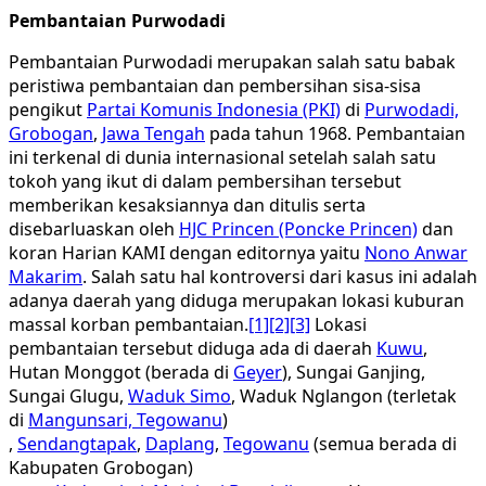
Pembantaian Purwodadi
Pembantaian Purwodadi merupakan salah satu babak
peristiwa pembantaian dan pembersihan sisa-sisa
pengikut
Partai Komunis Indonesia (PKI)
di
Purwodadi,
Grobogan
,
Jawa Tengah
pada tahun 1968. Pembantaian
ini terkenal di dunia internasional setelah salah satu
tokoh yang ikut di dalam pembersihan tersebut
memberikan kesaksiannya dan ditulis serta
disebarluaskan oleh
HJC Princen (Poncke Princen)
dan
koran Harian KAMI dengan editornya yaitu
Nono Anwar
Makarim
. Salah satu hal kontroversi dari kasus ini adalah
adanya daerah yang diduga merupakan lokasi kuburan
massal korban pembantaian.
[1]
[2]
[3]
Lokasi
pembantaian tersebut diduga ada di daerah
Kuwu
,
Hutan Monggot (berada di
Geyer
), Sungai Ganjing,
Sungai Glugu,
Waduk Simo
, Waduk Nglangon (terletak
di
Mangunsari, Tegowanu
)
,
Sendangtapak
,
Daplang
,
Tegowanu
(semua berada di
Kabupaten Grobogan)