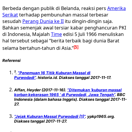
Berbeda dengan publik di Belanda, reaksi pers
Amerika
Serikat
terhadap pembunuhan massal terbesar
sesudah
Perang Dunia ke II
itu dingin-dingin saja.
Bahkan semenjak awal tersiar kabar penghancuran PKI
di Indonesia, Majalah
Time
edisi 5 Juli 1966 menuliskan
hal tersebut sebagai “berita terbaik bagi dunia Barat
[5]
selama bertahun-tahun di Asia.”
Referensi
1
.
“Penemuan 16 Titik Kuburan Massal di
Purwodadi”
. historia.id. Diakses tanggal 2017-11-17.
Affan, Heyder (2017-11-16).
“Ditemukan ‘kuburan massal
korban kekerasan 1965 ‘ di Purwodadi, Jawa Tengah”
. BBC
Indonesia (dalam bahasa Inggris). Diakses tanggal 2017-11-
27.
“Jejak Kuburan Massal Purwodadi [1]”
. ypkp1965.org.
Diakses tanggal 2017-11-27.