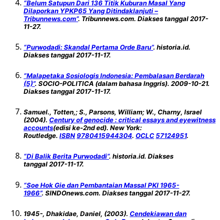
“Belum Satupun Dari 136 Titik Kuburan Masal Yang
Dilaporkan YPKP65 Yang Ditindaklanjuti –
Tribunnews.com”
. Tribunnews.com. Diakses tanggal 2017-
11-27.
“Purwodadi: Skandal Pertama Orde Baru”
. historia.id.
Diakses tanggal 2017-11-17.
“Malapetaka Sosiologis Indonesia: Pembalasan Berdarah
(5)”
. SOCIO-POLITICA (dalam bahasa Inggris). 2009-10-21.
Diakses tanggal 2017-11-17.
Samuel., Totten,; S., Parsons, William; W., Charny, Israel
(2004).
Century of genocide : critical essays and eyewitness
accounts
(edisi ke-2nd ed). New York:
Routledge.
ISBN
9780415944304
.
OCLC
57124951
.
“Di Balik Berita Purwodadi”
. historia.id. Diakses
tanggal 2017-11-17.
“Soe Hok Gie dan Pembantaian Massal PKI 1965-
1966”
. SINDOnews.com. Diakses tanggal 2017-11-27.
1945-, Dhakidae, Daniel, (2003).
Cendekiawan dan