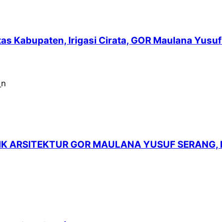
intas Kabupaten, Irigasi Cirata, GOR Maulana Yu
LIK ARSITEKTUR GOR MAULANA YUSUF SERANG,