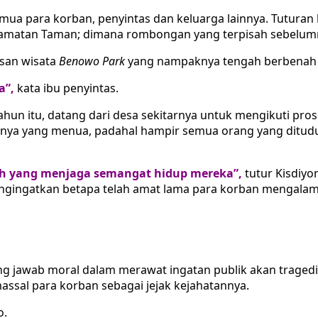
mua para korban, penyintas dan keluarga lainnya. Tuturan ki
camatan Taman; dimana rombongan yang terpisah sebelumny
san wisata
Benowo Park
yang nampaknya tengah berbenah m
a”,
kata ibu penyintas.
ahun itu, datang dari desa sekitarnya untuk mengikuti pro
anya yang menua, padahal hampir semua orang yang dituduh 
h yang menjaga semangat hidup mereka”,
tutur Kisdiyo
engingatkan betapa telah amat lama para korban mengalam
 jawab moral dalam merawat ingatan publik akan tragedi
ssal para korban sebagai jejak kejahatannya.
o.