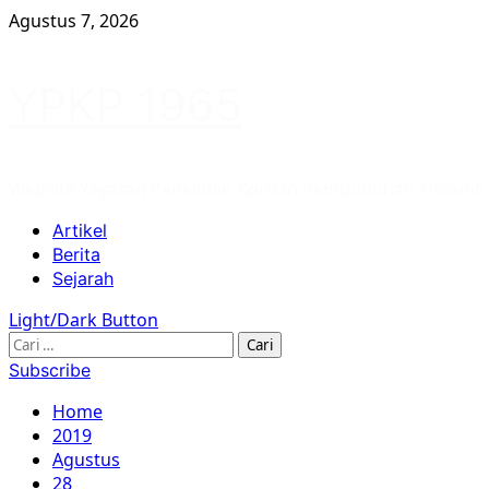
Skip
Agustus 7, 2026
to
content
YPKP 1965
Website Yayasan Penelitian Korban Pembunuhan 1965/66
Primary
Artikel
Menu
Berita
Sejarah
Light/Dark Button
Cari
untuk:
Subscribe
Home
2019
Agustus
28