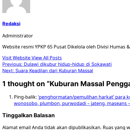
Redaksi
Administrator
Website resmi YPKP 65 Pusat Dikelola oleh Divisi Humas 
Visit Website
View All Posts
Post
Previous:
Dulawi dikubur hidup-hidup di Sokawati
Next:
Suara Keadilan dari Kuburan Massal
navigation
1 thought on “
Kuburan Massal Penggar
Ping-balik:
‘penghormatan/pemulihan harkat’ para ko
wonosobo, plumbon, purwodadi – jateng, maseans – b
Tinggalkan Balasan
Alamat email Anda tidak akan dipublikasikan.
Ruas yang w