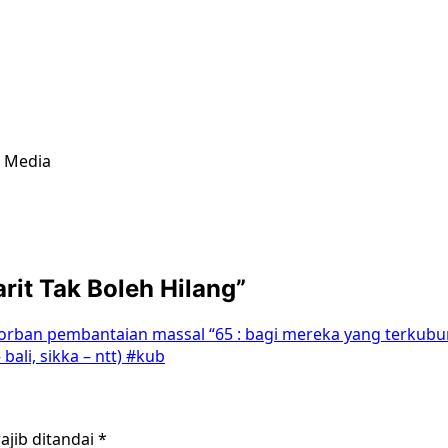
& Media
it Tak Boleh Hilang
”
rban pembantaian massal “65 : bagi mereka yang terkubur;
ali, sikka – ntt) #kub
ajib ditandai
*