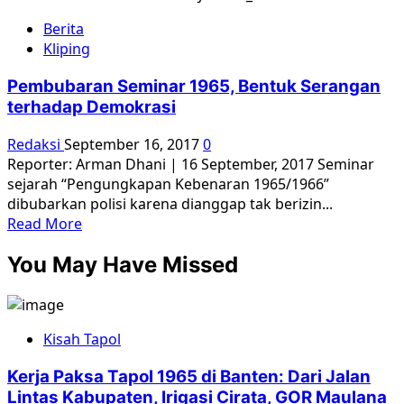
diviralkan
about
Berita
Nasib
Kliping
Waktu
Pengungkapan
Pembubaran Seminar 1965, Bentuk Serangan
Sejarah
terhadap Demokrasi
1965-
1966
Redaksi
September 16, 2017
0
Reporter: Arman Dhani | 16 September, 2017 Seminar
sejarah “Pengungkapan Kebenaran 1965/1966”
dibubarkan polisi karena dianggap tak berizin...
Read
Read More
more
You May Have Missed
about
Pembubaran
Seminar
1965,
Kisah Tapol
Bentuk
Serangan
Kerja Paksa Tapol 1965 di Banten: Dari Jalan
terhadap
Lintas Kabupaten, Irigasi Cirata, GOR Maulana
Demokrasi