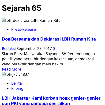
Sejarah 65
Press-Release
Doa Bersama dan Deklarasi LBH Rumah Kita
Redaksi
September 25, 2017
0
Siaran Pers: Masyarakat Sayang LBH Perkembangan
politik yang berakhir dengan kekacauan, demokrasi
yang berakhir dengan main hakim...
Read
Read More
more
about
Berita
Doa
Kliping
Bersama
dan
LBH Jakarta : Kami korban hoax genjer-genjer
Deklarasi
dan PKI yang sengaja diviralkan