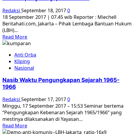
LBH
Rumah
Redaksi
September 18, 2017
0
Kita
18 September 2017 | 07.45 wib Reporter : Miechell
Beritahati.com, Jakarta – Pihak Lembaga Bantuan Hukum
(LBH)...
Read
Read More
more
about
Anti Orba
LBH
Kliping
Jakarta
Nasional
:
Kami
Nasib Waktu Pengungkapan Sejarah 1965-
korban
1966
hoax
genjer-
Redaksi
September 17, 2017
0
genjer
Minggu, 17 September 2017 – 15:53 Seminar bertema
dan
“Pengungkapan Kebenaran Sejarah 1965/1966” yang
PKI
mestinya dilaksanakan di Yayasan...
yang
Read
Read More
sengaja
more