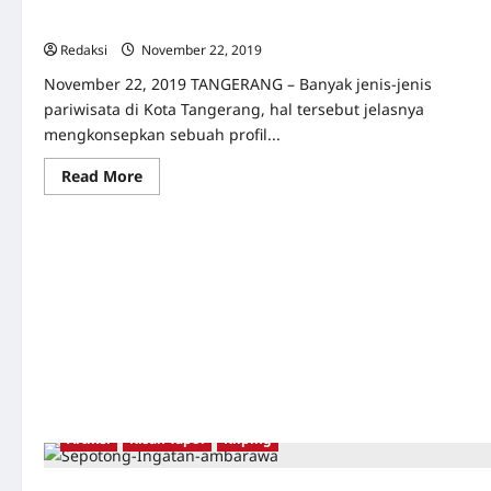
Tangerang
Redaksi
November 22, 2019
0
November 22, 2019 TANGERANG – Banyak jenis-jenis
pariwisata di Kota Tangerang, hal tersebut jelasnya
mengkonsepkan sebuah profil...
Read
Read More
more
about
YPKP
65
Gagas
Konsep
Pariwisata
Edukatif
di
Kota
Tangerang
Artikel
Kisah Tapol
Kliping