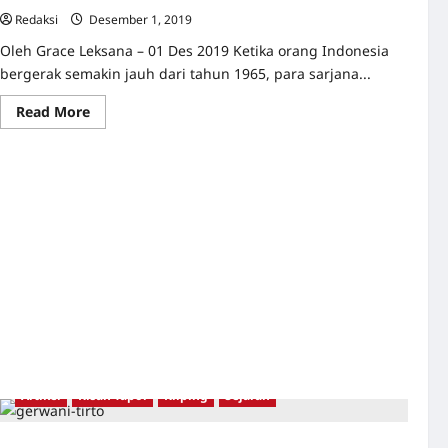
Redaksi
Desember 1, 2019
0
Oleh Grace Leksana – 01 Des 2019 Ketika orang Indonesia
bergerak semakin jauh dari tahun 1965, para sarjana...
Read
Read More
more
about
Hubungan
yang
kompleks
Artikel
Kisah Tapol
Kliping
Sejarah
Tokoh Gerwani, SOBSI, dan BTI yang Ditangkap Karena