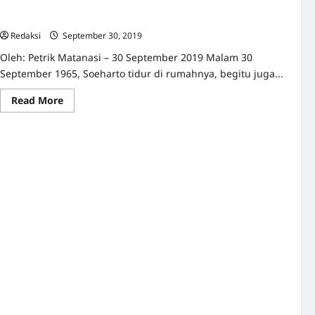
30 September 1965 | Drama G30S 1965: di Mana Mereka di
Malam Jahanam Itu?
Redaksi
September 30, 2019
0
Oleh: Petrik Matanasi – 30 September 2019 Malam 30
September 1965, Soeharto tidur di rumahnya, begitu juga...
Read
Read More
more
about
30
September
1965
|
Drama
G30S
1965:
di
Mana
Mereka
di
Malam
Jahanam
Itu?