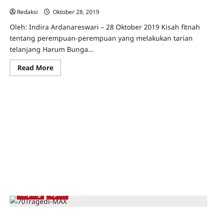
Redaksi
Oktober 28, 2019
0
Oleh: Indira Ardanareswari – 28 Oktober 2019 Kisah fitnah
tentang perempuan-perempuan yang melakukan tarian
telanjang Harum Bunga...
Read
Read More
more
about
Fitnah
dalam
Sejarah
Tari
Harum
Bunga
Kliping
Opini