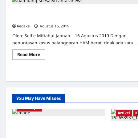
Jelang Habis Masa Bakti, DPR Minta Pemerintah Selesaikan
Kasus HAM
Redaksi
Agustus 16, 2019
0
Oleh: Selfie Miftahul Jannah – 16 Agustus 2019 Dengan
penuntasan kasus pelanggaran HAM berat, tidak ada satu...
Read
Read More
more
about
Jelang
Habis
Masa
Bakti,
DPR
Minta
Pemerintah
Selesaikan
You May Have Missed
Kasus
HAM
Kisah Tapol
Artikel
K
Kerja Paksa Tapol 1965 di Banten: Dari Jalan
TAPOL 65 P
Lintas Kabupaten, Irigasi Cirata, GOR
BALIK ARSI
Maulana Yusuf Serang, Kawasan Wisata