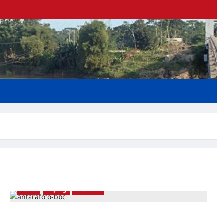
Berita
Kliping
Nasional
Nuansa politis menjadi hambatan terbesar Presiden Jokowi