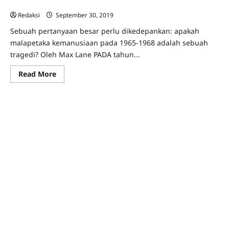
Tragedi 1965?
Redaksi
September 30, 2019
0
Sebuah pertanyaan besar perlu dikedepankan: apakah
malapetaka kemanusiaan pada 1965-1968 adalah sebuah
tragedi? Oleh Max Lane PADA tahun...
Read
Read More
more
about
Tragedi
1965?