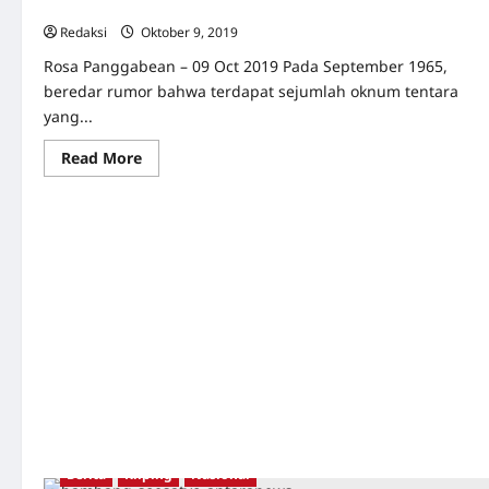
Sepotong Ingatan dari Kamp Yang Berubah
Redaksi
Oktober 9, 2019
0
Rosa Panggabean – 09 Oct 2019 Pada September 1965,
beredar rumor bahwa terdapat sejumlah oknum tentara
yang...
Read
Read More
more
about
Sepotong
Ingatan
dari
Kamp
Yang
Berubah
Berita
Kliping
Nasional