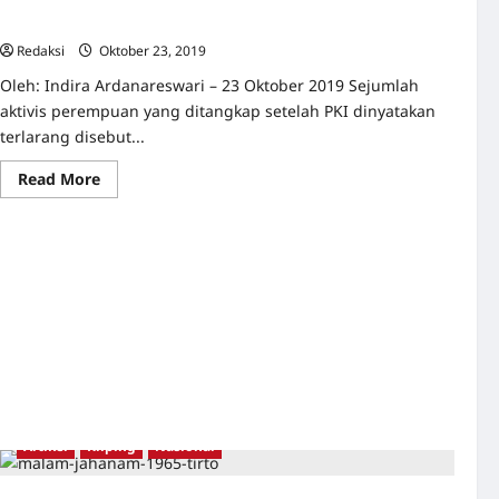
Membela Sukarno
Redaksi
Oktober 23, 2019
0
Oleh: Indira Ardanareswari – 23 Oktober 2019 Sejumlah
aktivis perempuan yang ditangkap setelah PKI dinyatakan
terlarang disebut...
Read
Read More
more
about
Tokoh
Gerwani,
SOBSI,
dan
BTI
yang
Ditangkap
Karena
Membela
Sukarno
Artikel
Kliping
Nasional