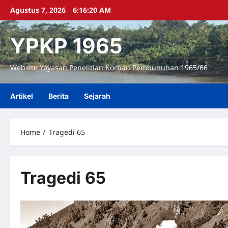
Skip
Agustus 7, 2026
6:16:21 AM
to
content
YPKP 1965
Website Yayasan Penelitian Korban Pembunuhan 1965/66
Artikel
Berita
Sejarah
Home
Tragedi 65
Tragedi 65