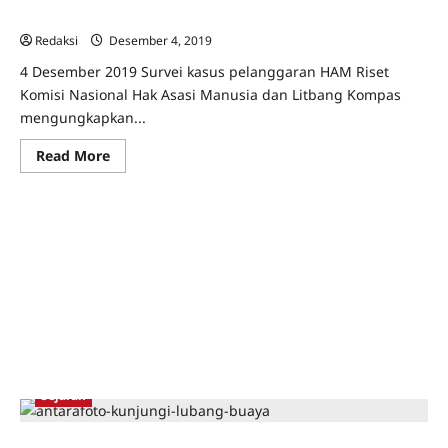
dalam menyelesaikan kasus-kasus HAM masa lalu
Redaksi
Desember 4, 2019
0
4 Desember 2019 Survei kasus pelanggaran HAM Riset
Komisi Nasional Hak Asasi Manusia dan Litbang Kompas
mengungkapkan...
Read
Read More
more
about
Nuansa
politis
menjadi
hambatan
terbesar
Presiden
Jokowi
dalam
menyelesaikan
kasus-
kasus
HAM
masa
Anti Orba
Artikel
Kisah Tapol
Lelayu
Nasional
lalu
Sejarah
Fitnah dalam Sejarah Tari Harum Bunga