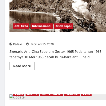
Anti Orba
Internasional
Kisah Tapol
Api di Kereta dari Moscow ke Berlin [1]
Redaksi
Februari 15, 2020
0
Skenario Anti-Cina Sebelum Gestok 1965 Pada tahun 1963,
tepatnya 10 Mei 1963 pecah huru-hara anti Cina di...
Read
Read More
more
about
Api
di
Kereta
dari
Moscow
ke
Berita
Kliping
Memorialisasi
Nasional
Opini
Berlin
[1]
YPKP 65 Gagas Konsep Pariwisata Edukatif di Kota