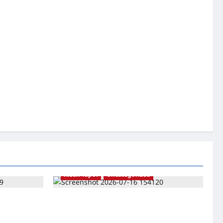
Kisah Tapol
Uncategorized
 Catatan
Kisah Siksa, Kerja Paksa dan Lagu Cinta
ran –
Tapol 65 dari Penjara (Rumah Tahanan
ati
Chusus) Tangerang