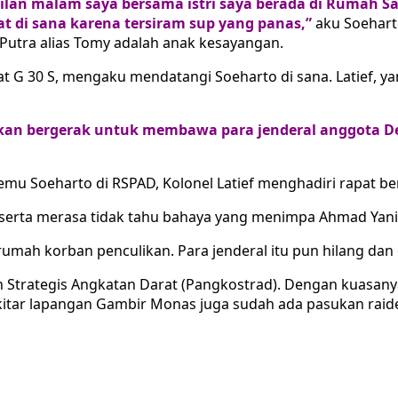
bilan malam saya bersama istri saya berada di Rumah 
 di sana karena tersiram sup yang panas,”
aku Soehart
Putra alias Tomy adalah anak kesayangan.
libat G 30 S, mengaku mendatangi Soeharto di sana. Latief, 
kan bergerak untuk membawa para jenderal anggota De
temu Soeharto di RSPAD, Kolonel Latief menghadiri rapat b
f serta merasa tidak tahu bahaya yang menimpa Ahmad Yan
rumah korban penculikan. Para jenderal itu pun hilang da
Strategis Angkatan Darat (Pangkostrad). Dengan kuasanya
sekitar lapangan Gambir Monas juga sudah ada pasukan raid