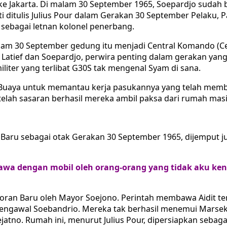
g ke Jakarta. Di malam 30 September 1965, Soepardjo sudah
ti ditulis Julius Pour dalam Gerakan 30 September Pelaku,
 sebagai letnan kolonel penerbang.
lam 30 September gedung itu menjadi Central Komando (Cen
 Latief dan Soepardjo, perwira penting dalam gerakan yang
iliter yang terlibat G30S tak mengenal Syam di sana.
 Buaya untuk memantau kerja pasukannya yang telah memb
telah sasaran berhasil mereka ambil paksa dari rumah mas
de Baru sebagai otak Gerakan 30 September 1965, dijemput 
bawa dengan mobil oleh orang-orang yang tidak aku ken
oran Baru oleh Mayor Soejono. Perintah membawa Aidit te
 pengawal Soebandrio. Mereka tak berhasil menemui Marse
tno. Rumah ini, menurut Julius Pour, dipersiapkan sebagai