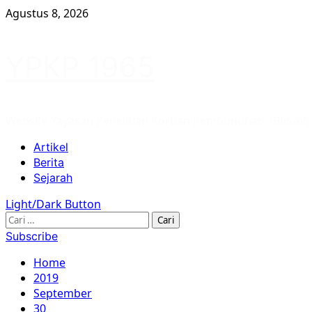
Skip
Agustus 8, 2026
to
content
YPKP 1965
Website Yayasan Penelitian Korban Pembunuhan 1965/66
Primary
Artikel
Menu
Berita
Sejarah
Light/Dark Button
Cari
untuk:
Subscribe
Home
2019
September
30