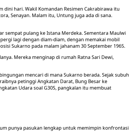
 dini hari. Wakil Komandan Resimen Cakrabirawa itu
ra, Senayan. Malam itu, Untung juga ada di sana.
sar sempat pulang ke Istana Merdeka. Sementara Maulwi
ng pergi lagi dengan diam-diam, dengan memakai mobil
na posisi Sukarno pada malam jahanam 30 September 1965.
udanya. Mereka menginap di rumah Ratna Sari Dewi,
kebingungan mencari di mana Sukarno berada. Sejak subuh
l raibnya petinggi Angkatan Darat, Bung Besar ke
ngkatan Udara soal G30S, pangkalan itu membuat
belum punya pasukan lengkap untuk memimpin konfrontasi