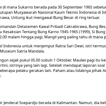
i di mana Sukarno berada pada 30 September 1965 sebelum
tupan Musyawarah Nasional Kaum Teknisi Indonesia di Isto
awa, Untung ikut mengawal Bung Besar di ring terluar.
u Komandan Detasemen Kawal Pribadi Cakrabirawa, Bung Be
uku Kesaksian Tentang Bung Karno 1945-1965 (1999), Si Bu
ul 22.00 malam hingga pagi, Mangil yang paling tahu di ma
el Indonesia untuk menjemput Ratna Sari Dewi, istri term
di Museum Satria Mandala.
ngun sejak pukul 05.00 subuh 1 Oktober. Maulwi pagi itu 
ini, istrinya yang lain lagi. Setelah mendapat laporan soa
erapa pelaku gerakan lain. Paham atau tidaknya pihak A
.
ir Jenderal Soepardjo berada di Kalimantan. Namun, dia 