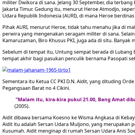
militer Dwikora di sana. Jelang 30 September, dia terban
Jakarta Timur. Gedung itu, menurut Heroe Atmodjo, seper
Udara Republik Indonesia (AURI), di mana Heroe berdinas
Pihak AURI, menurut Heroe, tidak tahu menahu jika di ma
perwira yang mengenakan seragam militer di sana. Selain
Kamaruzaman, Biro Khusus PKI, juga ada di situ. Banyak m
Sebelum di tempat itu, Untung sempat berada di Lubang
tempat akhir bagi pasukan penculik bernama Pasopati se
Sementara itu Ketua CC PKI D.N. Aidit, yang dituding Or
Pegangsaan Barat no 4 Cikini.
“Malam itu, kira-kira pukul 21.00, Bang Amat di
(2005).
Aidit dibawa bersama Koesno ke Wisma Angkasa di Kebay
Aidit itu adalah Sersan Udara Muljono, yang merupakan
Kusumah. Aidit menginap di rumah Sersan Udara Anis Soeja