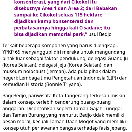
konsenterasi, yang dari Cikokol itu
disebutnya Area 1 dan Area 2; dari Babakan
sampai ke Cikokol seluas 115 hektare
dijadikan kamp konsenterasi dan
perbatasannya hingga kali Cisadane; itu
bisa dijadikan memorial park,”
usul Bedjo
Terkait beberapa komponen yang harus dilengkapi,
YPKP 65 menyanggupi diri mereka untuk mengundang
pihak luar sebagai faktor pendukung; delegasi Guang Ju
(Korea Selatan), delegasi Jeju (Korea Selatan), dan
museum holocaust (Jerman). Ada pula pihak dalam
negeri; Lembaga Ilmu Pengetahuan Indonesia (LIPI) dan
kemudian Historia (Bonnie Triyana).
Bagi Bedjo, pariwisata Kota Tangerang terkesan miskin
dalam konsep, terlebih cenderung buang-buang
anggaran. Dicontohkan seperti Taman Gajah Tunggal
dan Taman Burung yang menurut Bedjo tidak memiliki
pesan moral, kecuali Taman Daan Mogot yang memiliki
konsep utuh perlawanan bangsa terhadap fasis Jepang.