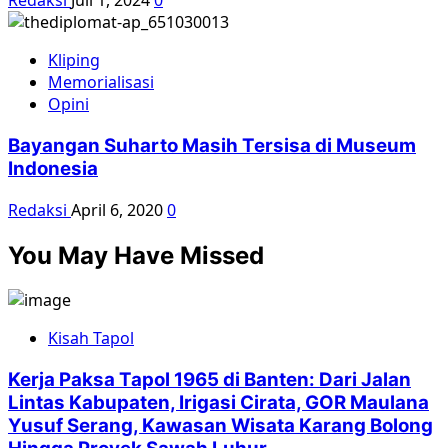
Redaksi
Juli 1, 2024
0
Kliping
Memorialisasi
Opini
Bayangan Suharto Masih Tersisa di Museum
Indonesia
Redaksi
April 6, 2020
0
You May Have Missed
Kisah Tapol
Kerja Paksa Tapol 1965 di Banten: Dari Jalan
Lintas Kabupaten, Irigasi Cirata, GOR Maulana
Yusuf Serang, Kawasan Wisata Karang Bolong