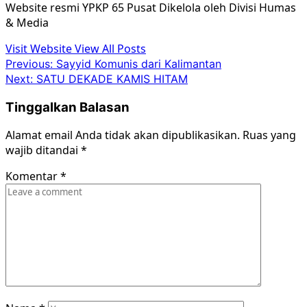
Website resmi YPKP 65 Pusat Dikelola oleh Divisi Humas
& Media
Visit Website
View All Posts
Post
Previous:
Sayyid Komunis dari Kalimantan
Next:
SATU DEKADE KAMIS HITAM
navigation
Tinggalkan Balasan
Alamat email Anda tidak akan dipublikasikan.
Ruas yang
wajib ditandai
*
Komentar
*