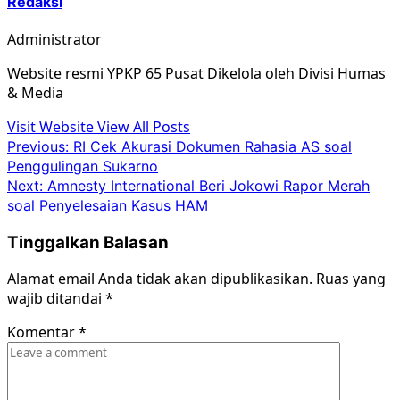
Redaksi
Administrator
Website resmi YPKP 65 Pusat Dikelola oleh Divisi Humas
& Media
Visit Website
View All Posts
Post
Previous:
RI Cek Akurasi Dokumen Rahasia AS soal
Penggulingan Sukarno
navigation
Next:
Amnesty International Beri Jokowi Rapor Merah
soal Penyelesaian Kasus HAM
Tinggalkan Balasan
Alamat email Anda tidak akan dipublikasikan.
Ruas yang
wajib ditandai
*
Komentar
*