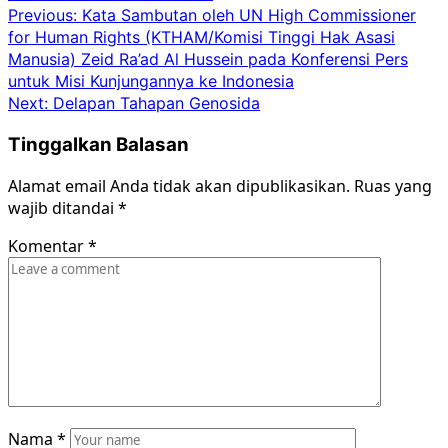
Post
Previous:
Kata Sambutan oleh UN High Commissioner
for Human Rights (KTHAM/Komisi Tinggi Hak Asasi
navigation
Manusia) Zeid Ra’ad Al Hussein pada Konferensi Pers
untuk Misi Kunjungannya ke Indonesia
Next:
Delapan Tahapan Genosida
Tinggalkan Balasan
Alamat email Anda tidak akan dipublikasikan.
Ruas yang
wajib ditandai
*
Komentar
*
Nama
*