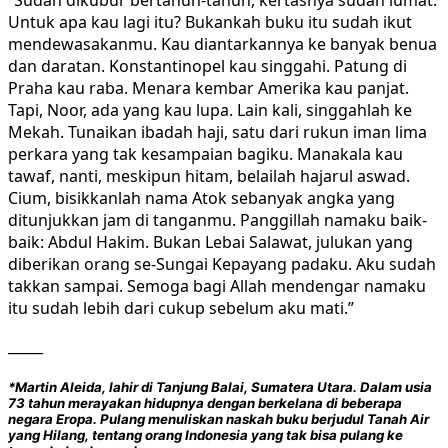
“Sudah dikubur bertahun-tahun, kertasnya sudah lumat.
Untuk apa kau lagi itu? Bukankah buku itu sudah ikut
mendewasakanmu. Kau diantarkannya ke banyak benua
dan daratan. Konstantinopel kau singgahi. Patung di
Praha kau raba. Menara kembar Amerika kau panjat.
Tapi, Noor, ada yang kau lupa. Lain kali, singgahlah ke
Mekah. Tunaikan ibadah haji, satu dari rukun iman lima
perkara yang tak kesampaian bagiku. Manakala kau
tawaf, nanti, meskipun hitam, belailah hajarul aswad.
Cium, bisikkanlah nama Atok sebanyak angka yang
ditunjukkan jam di tanganmu. Panggillah namaku baik-
baik: Abdul Hakim. Bukan Lebai Salawat, julukan yang
diberikan orang se-Sungai Kepayang padaku. Aku sudah
takkan sampai. Semoga bagi Allah mendengar namaku
itu sudah lebih dari cukup sebelum aku mati.”
_____
*Martin Aleida
, lahir di Tanjung Balai, Sumatera Utara. Dalam usia
73 tahun merayakan hidupnya dengan berkelana di beberapa
negara Eropa. Pulang menuliskan naskah buku berjudul Tanah Air
yang Hilang, tentang orang Indonesia yang tak bisa pulang ke