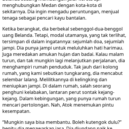
menghubungkan Medan dengan kota-kota di
sekitarnya. Dia ingin mengadu peruntungan, menjual
tenaga sebagai pencari kayu bantalan.
Ketika berangkat, dia berbekal sebenggol-dua-benggol
uang Belanda. Tetapi, modal utamanya, yang tak terlihat,
tersimpan di dalam ingatannya: sejumlah doa, sejumlah
jampi. Dia punya jampi untuk meluluhkan hati harimau.
Juga meredakan amukan hujan dan badai. Kalau malam
turun, dan tak mungkin lagi melanjutkan perjalanan, dia
menghampiri rumah penduduk. Tak jauh dari kolong
rumah, yang kami sebutkan tungkarang, dia mencabut
selembar lalang. Melilitkannya di kelingking dan
meniupkan jampi. Di dalam rumah, salah seorang
penghuni kelabakan, lantaran perut sontak kejang-
kejang. Dalam kebingungan, yang punya rumah turun
mencari pertolongan. Nah, Atok menemukan pintu
kesempatan.
“Mungkin saya bisa membantu. Boleh kutengok dulu?”
begitu dia menawarkan jasa. Dia diundang naik ke