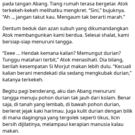
pada tangan Abang. Tiang rumah terasa bergetar. Atok
terkekeh-kekeh melihatku mengkret. “Sini,” bujuknya.
“Ah .., jangan takut kau. Mengaum tak berarti marah.”
Dentum beduk dan azan subuh yang dikumandangkan
Atok membangunkan kami berdua. Selesai shalat, kami
bersiap-siap menuruni tangga.
“Eeee … Hendak kemana kalian? Memungut durian?
Tunggu matahari terbit,” Atok menasihati. Dia bilang,
berilah kesempatan Si Morjut makan lebih dulu. “Kecuali
kalian berani mendekati dia sedang mengkubak durian,”
katanya terkekeh.
Begitu pagi benderang, aku dan Abang menuruni
tangga menuju pohon durian tak jauh dari kolam. Benar
saja, di tanah yang lembab, di bawah pohon durian,
berleret jejak kaki harimau. Juga kulit durian dengan bilik
di mana dagingnya yang tergolek seperti tikus, licin
bersih dijilatinya, melampaui kerapian manusia kalau
makan.