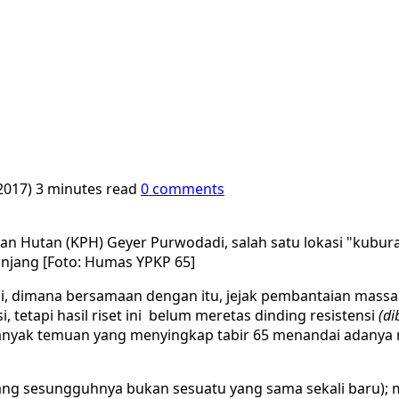
2017)
3 minutes read
0 comments
utan (KPH) Geyer Purwodadi, salah satu lokasi "kuburan
njang [Foto: Humas YPKP 65]
di, dimana bersamaan dengan itu, jejak pembantaian massa
 tetapi hasil riset ini
belum meretas dinding resistensi
(di
nyak temuan yang menyingkap tabir 65 menandai adanya man
 (yang sesungguhnya bukan sesuatu yang sama sekali baru);