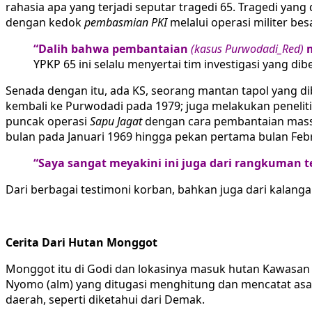
rahasia apa yang terjadi seputar tragedi 65. Tragedi ya
dengan kedok
pembasmian PKI
melalui operasi militer bes
“Dalih bahwa pembantaian
(kasus Purwodadi_Red)
m
YPKP 65 ini selalu menyertai tim investigasi yang d
Senada dengan itu, ada KS, seorang mantan tapol yang di
kembali ke Purwodadi pada 1979; juga melakukan peneli
puncak operasi
Sapu Jagat
dengan cara pembantaian massa
bulan pada Januari 1969 hingga pekan pertama bulan Febr
“Saya sangat meyakini ini juga dari rangkuman 
Dari berbagai testimoni korban, bahkan juga dari kalanga
Cerita Dari Hutan Monggot
Monggot itu di Godi dan lokasinya masuk hutan Kawasan
Nyomo (alm) yang ditugasi menghitung dan mencatat asal 
daerah, seperti diketahui dari Demak.