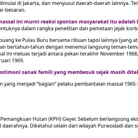
ng dimulai di Jakarta, dan menyusul daerah-daerah lainnya
ar-besaran.
assal ini murni reaksi spontan masyarakat itu adalah
ibentuknya dalam rangka penelitian dan pemetaan jejak korb
buang ke Pulau Buru bersama ribuan tapol lainnya (yang at
tian bertahun-tahun dengan menemui langsung teman-teman
l ini meluas terjadi antara pekan terakhir November 1968
uari 1969.
testimoni sanak famili yang membesuk sejak masih dita
n yang menjadi “bagian” pelaku pembantaian massal 1965-19
 Pemangkuan Hutan (KPH) Geyer. Sebelum berlangsung ekse
daerahnya. Diketahui selain dari wilayah Purwodadi dan se