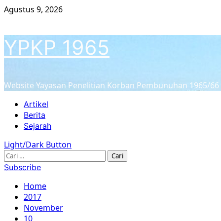
Skip
Agustus 9, 2026
to
content
YPKP 1965
Website Yayasan Penelitian Korban Pembunuhan 1965/66
Primary
Artikel
Menu
Berita
Sejarah
Light/Dark Button
Cari
untuk:
Subscribe
Home
2017
November
10