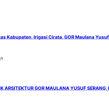
intas Kabupaten, Irigasi Cirata, GOR Maulana Yu
LIK ARSITEKTUR GOR MAULANA YUSUF SERANG,