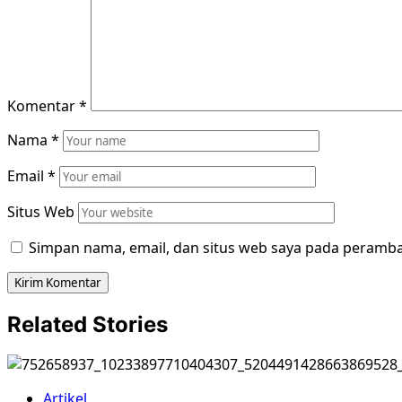
Komentar
*
Nama
*
Email
*
Situs Web
Simpan nama, email, dan situs web saya pada peramba
Related Stories
Artikel