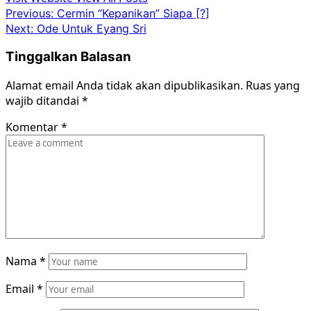
Post
Previous:
Cermin “Kepanikan” Siapa [?]
Next:
Ode Untuk Eyang Sri
navigation
Tinggalkan Balasan
Alamat email Anda tidak akan dipublikasikan.
Ruas yang
wajib ditandai
*
Komentar
*
Nama
*
Email
*