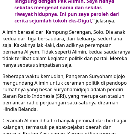
langsung dengan Pak Alimin. Saya hanya
sebatas mengenal nama dan sekilas
riwayat hidupnya. Ini pun saya peroleh dari
cerita sejumlah tokoh eks-Digul,”
jelasnya.
Alimin berasal dari Kampung Serengan, Solo. Dia anak
kedua dari tiga bersaudara, dari keluarga sederhana
saja. Kakaknya laki-laki, dan adiknya perempuan
bernama Aliyem. Tidak seperti Alimin, kedua saudaranya
tidak terlibat dalam kegiatan politik dan partai. Mereka
hanya sebatas simpatisan saja.
Beberapa waktu kemudian, Pangeran Suryohamidjojo
mengundang Alimin untuk ceramah politik di pendopo
rumahnya yang besar. Suryohamidjojo adalah pendiri
Siaran Radio Indonesia (SRI), yang merupakan stasiun
pemancar radio perjuangan satu-satunya di zaman
Hindia Belanda.
Ceramah Alimin dihadiri banyak peminat dari berbagai
kalangan, termasuk pejabat-pejabat daerah dan
pegawai Kraton Kasunanan. Karena di lingkungan