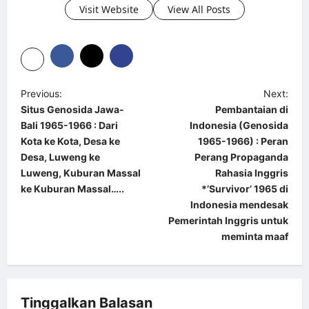
Visit Website
View All Posts
P
Previous:
Next:
Situs Genosida Jawa-
Pembantaian di
o
Bali 1965-1966 : Dari
Indonesia (Genosida
s
Kota ke Kota, Desa ke
1965-1966) : Peran
t
Desa, Luweng ke
Perang Propaganda
Luweng, Kuburan Massal
Rahasia Inggris
n
ke Kuburan Massal…..
*’Survivor’ 1965 di
a
Indonesia mendesak
Pemerintah Inggris untuk
v
meminta maaf
i
g
a
Tinggalkan Balasan