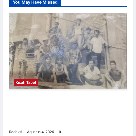
You May Have Missed
Kisah Tapol
Kerja Paksa Tapol 1965 di Banten: Dari Jalan
Lintas Kabupaten, Irigasi Cirata, GOR
Maulana Yusuf Serang, Kawasan Wisata
Karang Bolong Hingga Proyek Sawah Luhur
Redaksi
Agustus 4, 2026
0