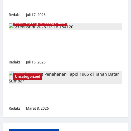
Penelitian YPKP 1965 Pati
Redaksi
Juli 17, 2026
0
Kisah Tapol
Uncategorized
Kisah Siksa, Kerja Paksa dan Lagu Cinta
Tapol 65 dari Penjara (Rumah Tahanan
Chusus) Tangerang
Redaksi
Juli 16, 2026
0
Uncategorized
Tempat Penahanan Tahanan Politik Tragedi
1965/1966 di Tanah Datar Sumatera Barat
Redaksi
Maret 8, 2026
0