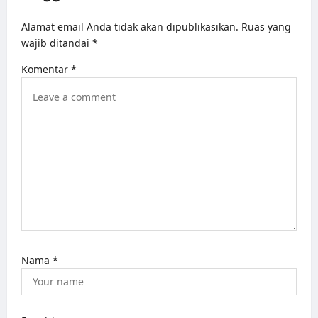
t
i
Alamat email Anda tidak akan dipublikasikan.
Ruas yang
o
wajib ditandai
*
n
Komentar
*
Nama
*