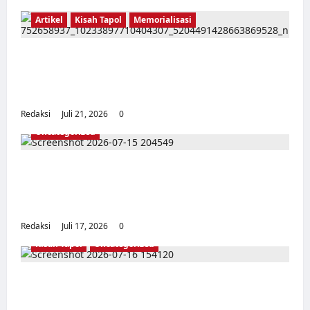
Artikel
Kisah Tapol
Memorialisasi
TAPOL 65 PAHLAWAN YANG DIHINAKAN DI
BALIK ARSITEKTUR GOR MAULANA YUSUF
SERANG, BANTEN
Redaksi
Juli 21, 2026
0
Uncategorized
Dari Pangkalan Ke Pulau Buru – Catatan
Surahmad dan Mencari Kebenaran – Catatan
Penelitian YPKP 1965 Pati
Redaksi
Juli 17, 2026
0
Kisah Tapol
Uncategorized
Kisah Siksa, Kerja Paksa dan Lagu Cinta
Tapol 65 dari Penjara (Rumah Tahanan