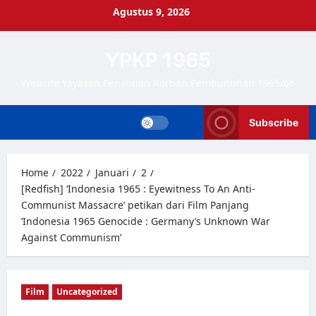
Skip
Agustus 9, 2026
to
content
YPKP 1965
Website Yayasan Penelitian Korban Pembunuhan 1965/66
Subscribe
Home
2022
Januari
2
[Redfish] ‘Indonesia 1965 : Eyewitness To An Anti-
Communist Massacre’ petikan dari Film Panjang
‘Indonesia 1965 Genocide : Germany’s Unknown War
Against Communism’
Film
Uncategorized