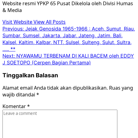
Website resmi YPKP 65 Pusat Dikelola oleh Divisi Humas
& Media
Visit Website
View All Posts
Post
Previous:
Jejak Genosida 1965-1966 : Aceh, Sumut, Riau,
Sumbar, Sumsel, Jakarta, Jabar, Jateng, Jatim, Bali,
navigation
Kalsel, Kaltim, Kalbar, NTT, Sulsel, Sulteng, Sulut, Sultra,
….. **
Next:
NYAWAMU TERBENAM DI KALI BACEM oleh EDDY
J SOETOPO (Cerpen Bagian Pertama)
Tinggalkan Balasan
Alamat email Anda tidak akan dipublikasikan.
Ruas yang
wajib ditandai
*
Komentar
*