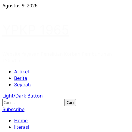
Skip
Agustus 9, 2026
to
content
YPKP 1965
Website Yayasan Penelitian Korban Pembunuhan
1965/66
Primary
Artikel
Menu
Berita
Sejarah
Light/Dark Button
Cari
untuk:
Subscribe
Home
literasi