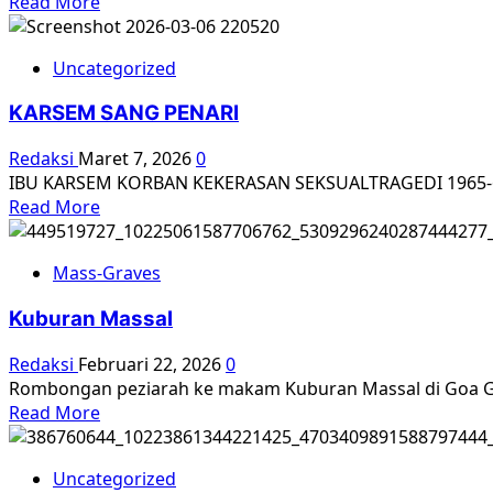
Read
Read More
di
more
Tanah
about
Datar
Uncategorized
Kuburan
Sumatera
Massal
Barat
KARSEM SANG PENARI
di
Jawa
Redaksi
Maret 7, 2026
0
Tengah
IBU KARSEM KORBAN KEKERASAN SEKSUALTRAGEDI 1965-66
Read
Read More
more
about
Mass-Graves
KARSEM
SANG
Kuburan Massal
PENARI
Redaksi
Februari 22, 2026
0
Rombongan peziarah ke makam Kuburan Massal di Goa Gr
Read
Read More
more
about
Uncategorized
Kuburan