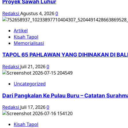
Proyek Sawah Luhur
Antikomunis
1965-
Redaksi
Agustus 4, 2026
0
1966)
–
Dari
Artikel
Kuburan
Kisah Tapol
Massal
Memorialisasi
Situkup
Wonosobo
TAPOL 65 PAHLAWAN YANG DIHINAKAN DI BA
Hingga
Plumbon
Redaksi
Juli 21, 2026
0
Semarang….
Uncategorized
Dari Pangkalan Ke Pulau Buru – Catatan Surahm
Redaksi
Juli 17, 2026
0
Kisah Tapol