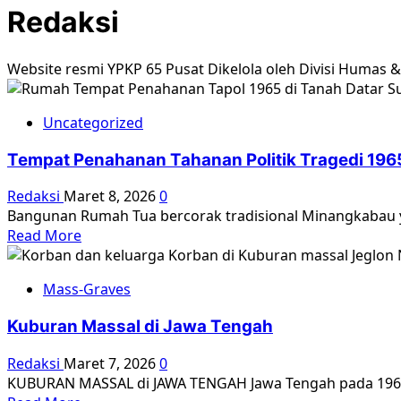
Redaksi
Website resmi YPKP 65 Pusat Dikelola oleh Divisi Humas 
Uncategorized
Tempat Penahanan Tahanan Politik Tragedi 196
Redaksi
Maret 8, 2026
0
Bangunan Rumah Tua bercorak tradisional Minangkabau ya
Read
Read More
more
about
Mass-Graves
Tempat
Penahanan
Kuburan Massal di Jawa Tengah
Tahanan
Politik
Redaksi
Maret 7, 2026
0
Tragedi
KUBURAN MASSAL di JAWA TENGAH Jawa Tengah pada 1965 d
1965/1966