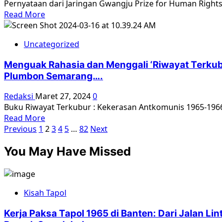
Pernyataan dari Jaringan Gwangju Prize for Human Rights
Terbitan
Read
Read More
Yayasan
more
Penelitian
about
Korban
Uncategorized
Pernyataan
Pembunuhan
Bersama:
1965-
Menguak Rahasia dan Menggali ‘Riwayat Terkub
Pemenang
1966
Plumbon Semarang….
Hadiah
(YPKP
Gwangju
1965)
Redaksi
Maret 27, 2024
0
untuk
Buku Riwayat Terkubur : Kekerasan Antkomunis 1965-1966 
Hak
Read
Read More
Asasi
Paginasi
more
Previous
1
2
3
4
5
…
82
Next
Manusia
about
pos
Menuntut
You May Have Missed
Menguak
Penghentian
Rahasia
Genosida
dan
di
Menggali
Gaza
Kisah Tapol
‘Riwayat
Terkubur’
Kerja Paksa Tapol 1965 di Banten: Dari Jalan L
(Kekerasan