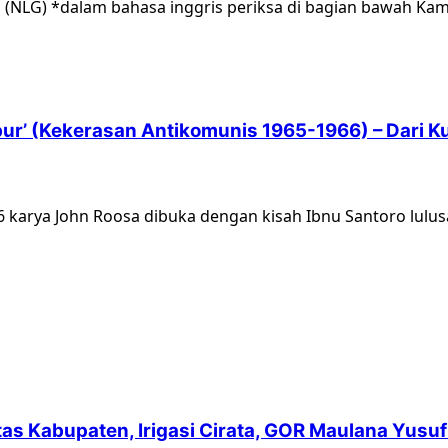
 (NLG) *dalam bahasa inggris periksa di bagian bawah Kami
ur’ (Kekerasan Antikomunis 1965-1966) – Dari 
karya John Roosa dibuka dengan kisah Ibnu Santoro lulusan
intas Kabupaten, Irigasi Cirata, GOR Maulana Yu