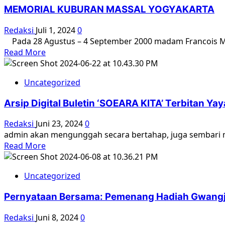
Menggugat
MEMORIAL KUBURAN MASSAL YOGYAKARTA
Redaksi
Juli 1, 2024
0
Pada 28 Agustus – 4 September 2000 madam Francois Mi
Read
Read More
more
about
Uncategorized
MEMORIAL
KUBURAN
Arsip Digital Buletin ‘SOEARA KITA’ Terbitan 
MASSAL
YOGYAKARTA
Redaksi
Juni 23, 2024
0
admin akan mengunggah secara bertahap, juga sembari men
Read
Read More
more
about
Uncategorized
Arsip
Digital
Pernyataan Bersama: Pemenang Hadiah Gwangju
Buletin
‘SOEARA
Redaksi
Juni 8, 2024
0
KITA’