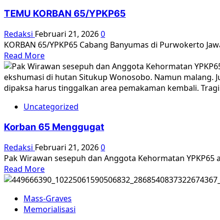
Massal
TEMU KORBAN 65/YPKP65
Redaksi
Februari 21, 2026
0
KORBAN 65/YPKP65 Cabang Banyumas di Purwokerto Jawa Te
Read
Read More
more
about
TEMU
KORBAN
Uncategorized
65/YPKP65
Korban 65 Menggugat
Redaksi
Februari 21, 2026
0
Pak Wirawan sesepuh dan Anggota Kehormatan YPKP65 a
Read
Read More
more
about
Mass-Graves
Korban
Memorialisasi
65