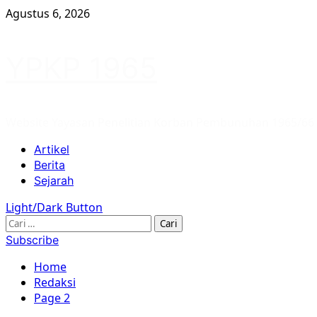
Skip
Agustus 6, 2026
to
content
YPKP 1965
Website Yayasan Penelitian Korban Pembunuhan 1965/66
Primary
Artikel
Menu
Berita
Sejarah
Light/Dark Button
Cari
untuk:
Subscribe
Home
Redaksi
Page 2