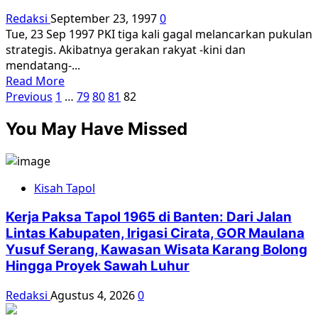
Kup
Redaksi
September 23, 1997
0
Terhadap
Tue, 23 Sep 1997 PKI tiga kali gagal melancarkan pukulan
Presiden
strategis. Akibatnya gerakan rakyat -kini dan
Sukarno
mendatang-...
Read
Read More
Paginasi
more
Previous
1
…
79
80
81
82
about
pos
You May Have Missed
Kekeliruan
PKI,
Kehancuran
Gerakan
Kisah Tapol
Rakyat
Kerja Paksa Tapol 1965 di Banten: Dari Jalan
Lintas Kabupaten, Irigasi Cirata, GOR Maulana
Yusuf Serang, Kawasan Wisata Karang Bolong
Hingga Proyek Sawah Luhur
Redaksi
Agustus 4, 2026
0