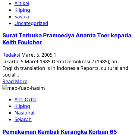
Artikel
SULAMI
Kliping
Mantan
Sastra
Sekjennas
Uncategorized
GERWANI
Surat Terbuka Pramoedya Ananta Toer kepada
Keith Foulcher
Redaksi
Maret 5, 2005
1
Jakarta, 5 Maret 1985 Demi Demokrasi 2 (1985); an
English translation is in Indonesia Reports, cultural and
social...
Read
Read More
more
about
Anti Orba
Surat
Kliping
Terbuka
Nasional
Pramoedya
Sejarah
Ananta
Toer
Pemakaman Kembali Kerangka Korban 65
kepada