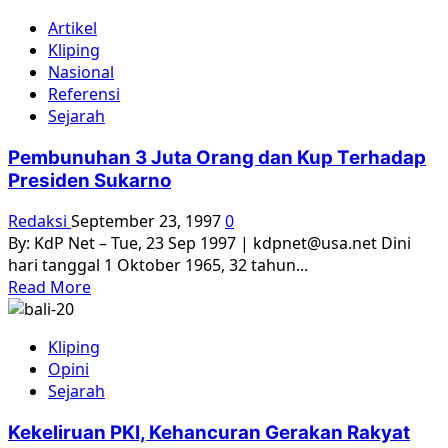
about
Artikel
Peran
Kliping
Inggris
Nasional
dalam
Referensi
mengusir
Sejarah
Sukarno
Pembunuhan 3 Juta Orang dan Kup Terhadap
Presiden Sukarno
Redaksi
September 23, 1997
0
By: KdP Net – Tue, 23 Sep 1997 | kdpnet@usa.net Dini
hari tanggal 1 Oktober 1965, 32 tahun...
Read
Read More
more
about
Kliping
Pembunuhan
Opini
3
Sejarah
Juta
Orang
Kekeliruan PKI, Kehancuran Gerakan Rakyat
dan