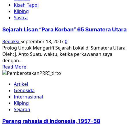
“Jalan
Kisah Tapol
Komunis”
Kliping
Affandi
Sastra
Sejarah Lisan “Para Korban” 65 Sumatera Utara
Redaksi
September 18, 2007
0
Prolog Untuk Mengarifi Sejarah Lokal di Sumatera Utara
Oleh: J. Anto Suatu waktu, ketika perkawanan saya
dengan...
Read
Read More
more
about
Artikel
Sejarah
Genosida
Lisan
Internasional
“Para
Kliping
Korban”
Sejarah
65
Sumatera
Perang rahasia di Indonesia, 1957-58
Utara