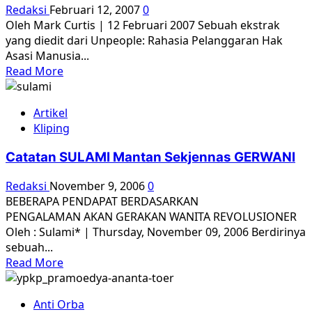
Redaksi
Februari 12, 2007
0
Oleh Mark Curtis | 12 Februari 2007 Sebuah ekstrak
yang diedit dari Unpeople: Rahasia Pelanggaran Hak
Asasi Manusia...
Read
Read More
more
about
Artikel
Perang
Kliping
rahasia
di
Catatan SULAMI Mantan Sekjennas GERWANI
Indonesia,
1957-
Redaksi
November 9, 2006
0
58
BEBERAPA PENDAPAT BERDASARKAN
PENGALAMAN AKAN GERAKAN WANITA REVOLUSIONER
Oleh : Sulami* | Thursday, November 09, 2006 Berdirinya
sebuah...
Read
Read More
more
about
Anti Orba
Catatan