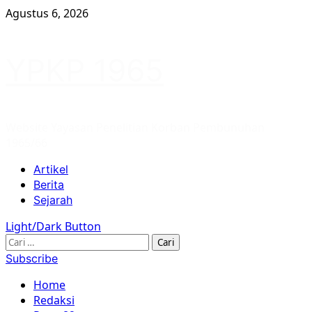
Skip
Agustus 6, 2026
to
content
YPKP 1965
Website Yayasan Penelitian Korban Pembunuhan
1965/66
Primary
Artikel
Menu
Berita
Sejarah
Light/Dark Button
Cari
untuk:
Subscribe
Home
Redaksi