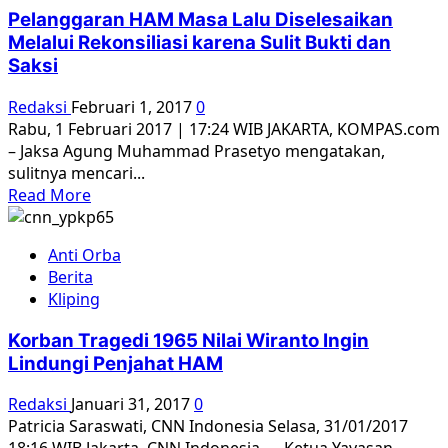
dan
Pelanggaran HAM Masa Lalu Diselesaikan
keluarga
Melalui Rekonsiliasi karena Sulit Bukti dan
korban
Saksi
kasus
pelanggaran
Redaksi
Februari 1, 2017
0
HAM
Rabu, 1 Februari 2017 | 17:24 WIB JAKARTA, KOMPAS.com
tolak
– Jaksa Agung Muhammad Prasetyo mengatakan,
solusi
sulitnya mencari...
nonyudisial
Read
Read More
more
about
Anti Orba
Pelanggaran
Berita
HAM
Kliping
Masa
Lalu
Korban Tragedi 1965 Nilai Wiranto Ingin
Diselesaikan
Lindungi Penjahat HAM
Melalui
Rekonsiliasi
Redaksi
Januari 31, 2017
0
karena
Patricia Saraswati, CNN Indonesia Selasa, 31/01/2017
Sulit