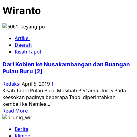
Wiranto
Artikel
Daerah
Kisah Tapol
Dari Koblen ke Nusakambangan dan Buangan
Pulau Buru [2]
Redaksi
April 5, 2019
1
Kisah Tapol Pulau Buru Musibah Pertama Unit S Pada
keesokan paginya beberapa Tapol diperintahkan
kembali ke Namlea...
Read
Read More
more
about
Berita
Dari
Kliping