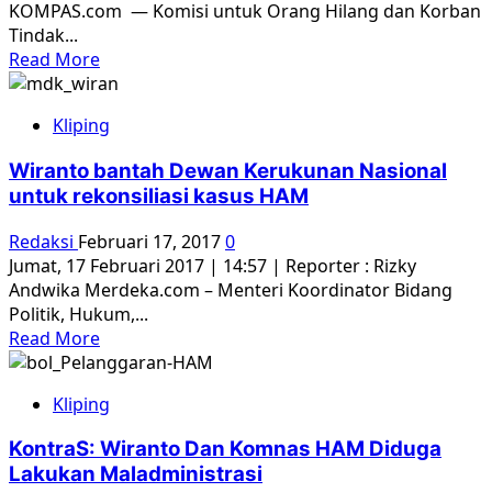
KOMPAS.com — Komisi untuk Orang Hilang dan Korban
HAM
Tindak...
Read
Read More
more
about
Kliping
Kontras
Sebut
Wiranto bantah Dewan Kerukunan Nasional
Wiranto
untuk rekonsiliasi kasus HAM
Plinplan
soal
Redaksi
Februari 17, 2017
0
Pembentukan
Jumat, 17 Februari 2017 | 14:57 | Reporter : Rizky
Dewan
Andwika Merdeka.com – Menteri Koordinator Bidang
Kerukunan
Politik, Hukum,...
Nasional
Read
Read More
more
about
Kliping
Wiranto
bantah
KontraS: Wiranto Dan Komnas HAM Diduga
Dewan
Lakukan Maladministrasi
Kerukunan