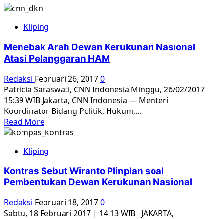
dari
more
Wiranto
about
Kliping
UPR
Dewan
Menebak Arah Dewan Kerukunan Nasional
HAM
Atasi Pelanggaran HAM
PBB,
Kontras:
Redaksi
Februari 26, 2017
0
Pemerintah
Patricia Saraswati, CNN Indonesia Minggu, 26/02/2017
Cari
15:39 WIB Jakarta, CNN Indonesia — Menteri
Aman
Koordinator Bidang Politik, Hukum,...
Read
Read More
more
about
Kliping
Menebak
Arah
Kontras Sebut Wiranto Plinplan soal
Dewan
Pembentukan Dewan Kerukunan Nasional
Kerukunan
Nasional
Redaksi
Februari 18, 2017
0
Atasi
Sabtu, 18 Februari 2017 | 14:13 WIB JAKARTA,
Pelanggaran