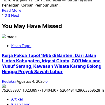
18:16 WIB Jakarta, CNN Indonesia — Ketua Yayasan
Bukti
Penelitian Korban Pembunuhan...
dan
Read
Read More
Saksi
Paginasi
more
1
2
3
Next
about
pos
You May Have Missed
Korban
Tragedi
1965
Nilai
Kisah Tapol
Wiranto
Ingin
Kerja Paksa Tapol 1965 di Banten: Dari Jalan
Lindungi
Lintas Kabupaten, Irigasi Cirata, GOR Maulana
Penjahat
Yusuf Serang, Kawasan Wisata Karang Bolong
HAM
Hingga Proyek Sawah Luhur
Redaksi
Agustus 4, 2026
0
Artikel
Kisah Tapol