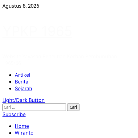
Skip
Agustus 8, 2026
to
content
YPKP 1965
Website Yayasan Penelitian Korban Pembunuhan
1965/66
Primary
Artikel
Menu
Berita
Sejarah
Light/Dark Button
Cari
untuk:
Subscribe
Home
Wiranto