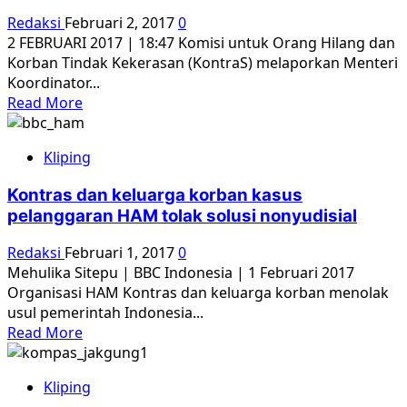
Nasional
Redaksi
Februari 2, 2017
0
untuk
2 FEBRUARI 2017 | 18:47 Komisi untuk Orang Hilang dan
rekonsiliasi
Korban Tindak Kekerasan (KontraS) melaporkan Menteri
kasus
Koordinator...
HAM
Read
Read More
more
about
Kliping
KontraS:
Wiranto
Kontras dan keluarga korban kasus
Dan
pelanggaran HAM tolak solusi nonyudisial
Komnas
HAM
Redaksi
Februari 1, 2017
0
Diduga
Mehulika Sitepu | BBC Indonesia | 1 Februari 2017
Lakukan
Organisasi HAM Kontras dan keluarga korban menolak
Maladministrasi
usul pemerintah Indonesia...
Read
Read More
more
about
Kliping
Kontras