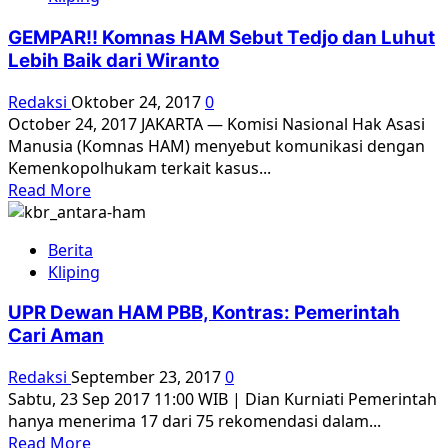
Koblen
ke
GEMPAR!! Komnas HAM Sebut Tedjo dan Luhut
Nusakambangan
Lebih Baik dari Wiranto
dan
Buangan
Redaksi
Oktober 24, 2017
0
Pulau
October 24, 2017 JAKARTA — Komisi Nasional Hak Asasi
Buru
Manusia (Komnas HAM) menyebut komunikasi dengan
[2]
Kemenkopolhukam terkait kasus...
Read
Read More
more
about
Berita
GEMPAR!!
Kliping
Komnas
HAM
UPR Dewan HAM PBB, Kontras: Pemerintah
Sebut
Cari Aman
Tedjo
dan
Redaksi
September 23, 2017
0
Luhut
Sabtu, 23 Sep 2017 11:00 WIB | Dian Kurniati Pemerintah
Lebih
hanya menerima 17 dari 75 rekomendasi dalam...
Baik
Read
Read More