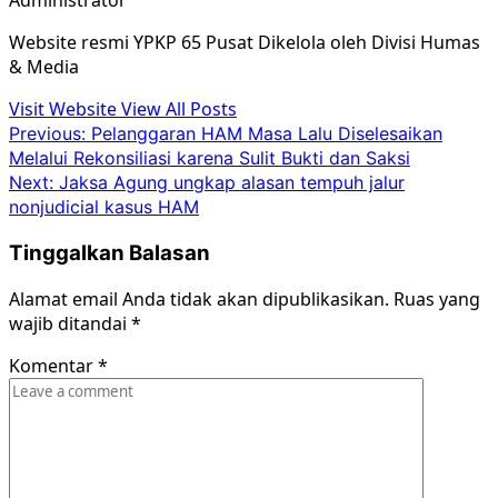
Administrator
Website resmi YPKP 65 Pusat Dikelola oleh Divisi Humas
& Media
Visit Website
View All Posts
Post
Previous:
Pelanggaran HAM Masa Lalu Diselesaikan
Melalui Rekonsiliasi karena Sulit Bukti dan Saksi
navigation
Next:
Jaksa Agung ungkap alasan tempuh jalur
nonjudicial kasus HAM
Tinggalkan Balasan
Alamat email Anda tidak akan dipublikasikan.
Ruas yang
wajib ditandai
*
Komentar
*