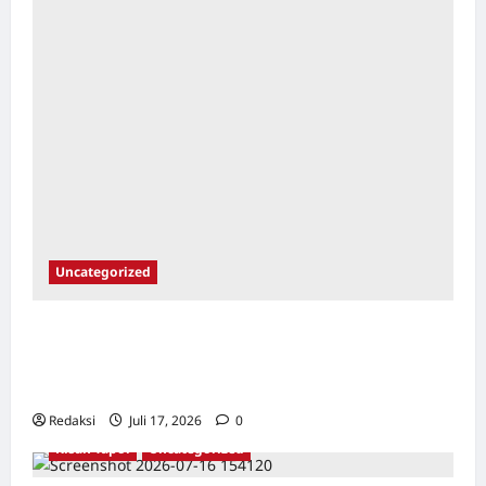
Uncategorized
Dari Pangkalan Ke Pulau Buru – Catatan
Surahmad dan Mencari Kebenaran – Catatan
Penelitian YPKP 1965 Pati
Redaksi
Juli 17, 2026
0
Kisah Tapol
Uncategorized