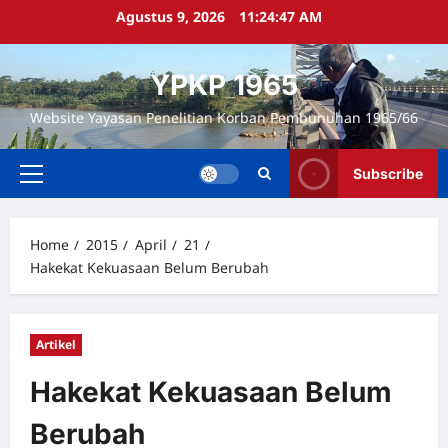
Skip
Agustus 9, 2026
11:24:47 AM
to
content
YPKP 1965
Website Yayasan Penelitian Korban Pembunuhan 1965/66
Subscribe
Primary
Menu
Home
2015
April
21
Hakekat Kekuasaan Belum Berubah
Artikel
Hakekat Kekuasaan Belum
Berubah