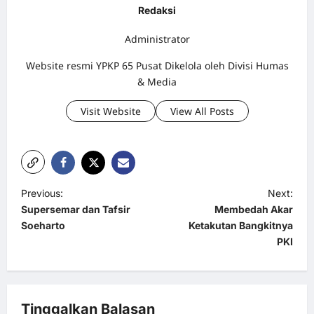
Redaksi
Administrator
Website resmi YPKP 65 Pusat Dikelola oleh Divisi Humas
& Media
Visit Website
View All Posts
P
Previous:
Next:
Supersemar dan Tafsir
Membedah Akar
o
Soeharto
Ketakutan Bangkitnya
s
PKI
t
n
a
Tinggalkan Balasan