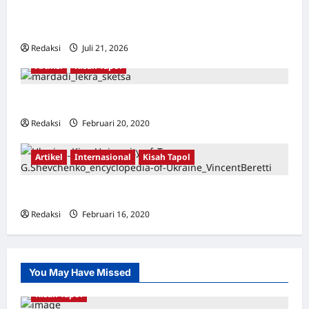
BALIK ARSITEKTUR GOR MAULANA YUSUF
SERANG, BANTEN
Redaksi
Juli 21, 2026
0
Artikel
Kisah Tapol
Api di Kereta dari Moscow ke Berlin [3]
Redaksi
Februari 20, 2020
0
Artikel
Internasional
Kisah Tapol
Api di Kereta dari Moscow ke Berlin [2]
Redaksi
Februari 16, 2020
0
You May Have Missed
Kisah Tapol