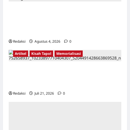
Kerja Paksa Tapol 1965 di Banten: Dari Jalan
Lintas Kabupaten, Irigasi Cirata, GOR
Maulana Yusuf Serang, Kawasan Wisata
Karang Bolong Hingga Proyek Sawah Luhur
Redaksi
Agustus 4, 2026
0
Artikel
Kisah Tapol
Memorialisasi
TAPOL 65 PAHLAWAN YANG DIHINAKAN DI
BALIK ARSITEKTUR GOR MAULANA YUSUF
SERANG, BANTEN
Redaksi
Juli 21, 2026
0