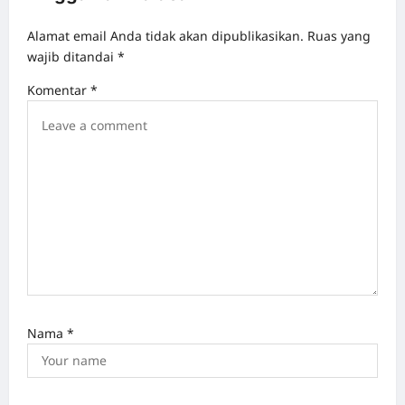
v
Alamat email Anda tidak akan dipublikasikan.
Ruas yang
i
wajib ditandai
*
g
Komentar
*
a
t
i
o
n
Nama
*