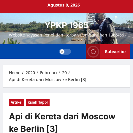
Skip
Agustus 8, 2026
to
content
YPKP 1965
Website Yayasan Penelitian Korban Pembunuhan 1965/66
Subscribe
Home
2020
Februari
20
Api di Kereta dari Moscow ke Berlin [3]
Artikel
Kisah Tapol
Api di Kereta dari Moscow
ke Berlin [3]