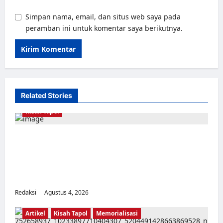
Simpan nama, email, dan situs web saya pada
peramban ini untuk komentar saya berikutnya.
Related Stories
Kisah Tapol
Kerja Paksa Tapol 1965 di Banten: Dari Jalan
Lintas Kabupaten, Irigasi Cirata, GOR
Maulana Yusuf Serang, Kawasan Wisata
Karang Bolong Hingga Proyek Sawah Luhur
Redaksi
Agustus 4, 2026
0
Artikel
Kisah Tapol
Memorialisasi