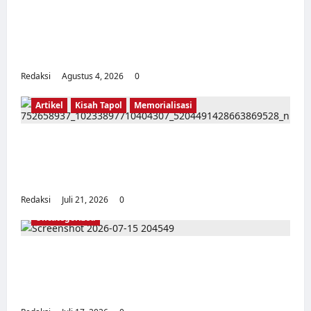
Kerja Paksa Tapol 1965 di Banten: Dari Jalan
Lintas Kabupaten, Irigasi Cirata, GOR
Maulana Yusuf Serang, Kawasan Wisata
Karang Bolong Hingga Proyek Sawah Luhur
Redaksi
Agustus 4, 2026
0
Artikel
Kisah Tapol
Memorialisasi
TAPOL 65 PAHLAWAN YANG DIHINAKAN DI
BALIK ARSITEKTUR GOR MAULANA YUSUF
SERANG, BANTEN
Redaksi
Juli 21, 2026
0
Uncategorized
Dari Pangkalan Ke Pulau Buru – Catatan
Surahmad dan Mencari Kebenaran – Catatan
Penelitian YPKP 1965 Pati