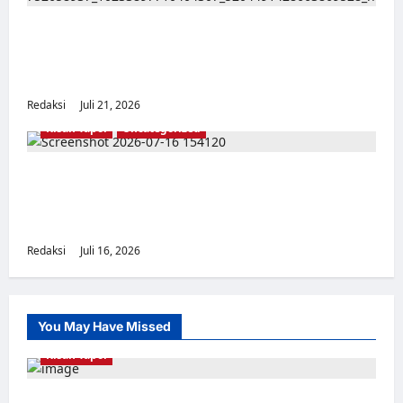
TAPOL 65 PAHLAWAN YANG DIHINAKAN DI
BALIK ARSITEKTUR GOR MAULANA YUSUF
SERANG, BANTEN
Redaksi
Juli 21, 2026
0
Kisah Tapol
Uncategorized
Kisah Siksa, Kerja Paksa dan Lagu Cinta
Tapol 65 dari Penjara (Rumah Tahanan
Chusus) Tangerang
Redaksi
Juli 16, 2026
0
You May Have Missed
Kisah Tapol