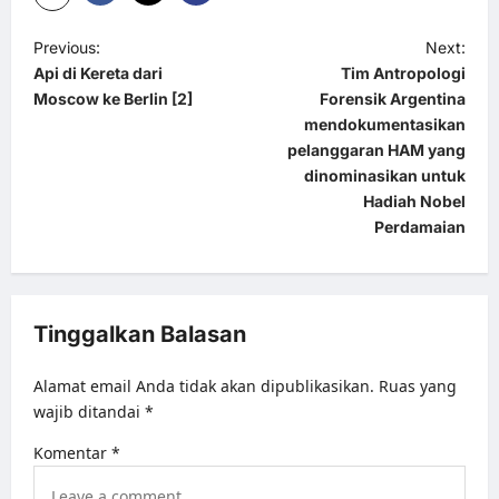
P
Previous:
Next:
Api di Kereta dari
Tim Antropologi
o
Moscow ke Berlin [2]
Forensik Argentina
s
mendokumentasikan
t
pelanggaran HAM yang
dinominasikan untuk
n
Hadiah Nobel
a
Perdamaian
v
i
g
Tinggalkan Balasan
a
Alamat email Anda tidak akan dipublikasikan.
Ruas yang
t
wajib ditandai
*
i
Komentar
*
o