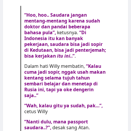
“Hoo, hoo.. Saudara jangan
mentang-mentang karena sudah
doktor dan pandai beberapa
bahasa pula”,
ketusnya.
“Di
Indonesia itu kan banyak
pekerjaan, saudara bisa jadi sopir
di Kedutaan, bisa jadi penterjemah;
bisa kerjakan
itu ini.
.”
.
Dalam hati Willy membatin,
“Kalau
cuma jadi sopir, nggak usah makan
kentang selama tujuh tahun
sembari belajar dan menetap di
Rusia ini, tapi ya oke dengerin
saja..”
“Wah, kalau gitu ya sudah, pak…”,
cetus Willy
“Nanti dulu, mana passport
saudara..?”,
desak sang Atan.