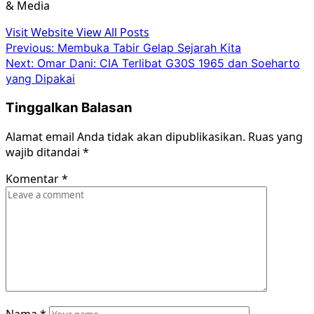
& Media
Visit Website
View All Posts
Post
Previous:
Membuka Tabir Gelap Sejarah Kita
Next:
Omar Dani: CIA Terlibat G30S 1965 dan Soeharto
navigation
yang Dipakai
Tinggalkan Balasan
Alamat email Anda tidak akan dipublikasikan.
Ruas yang
wajib ditandai
*
Komentar
*
Nama
*