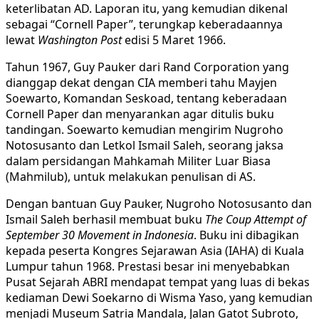
keterlibatan AD. Laporan itu, yang kemudian dikenal
sebagai “Cornell Paper”, terungkap keberadaannya
lewat
Washington Post
edisi 5 Maret 1966.
Tahun 1967, Guy Pauker dari Rand Corporation yang
dianggap dekat dengan CIA memberi tahu Mayjen
Soewarto, Komandan Seskoad, tentang keberadaan
Cornell Paper dan menyarankan agar ditulis buku
tandingan. Soewarto kemudian mengirim Nugroho
Notosusanto dan Letkol Ismail Saleh, seorang jaksa
dalam persidangan Mahkamah Militer Luar Biasa
(Mahmilub), untuk melakukan penulisan di AS.
Dengan bantuan Guy Pauker, Nugroho Notosusanto dan
Ismail Saleh berhasil membuat buku
The Coup Attempt of
September 30 Movement in Indonesia
. Buku ini dibagikan
kepada peserta Kongres Sejarawan Asia (IAHA) di Kuala
Lumpur tahun 1968. Prestasi besar ini menyebabkan
Pusat Sejarah ABRI mendapat tempat yang luas di bekas
kediaman Dewi Soekarno di Wisma Yaso, yang kemudian
menjadi Museum Satria Mandala, Jalan Gatot Subroto,