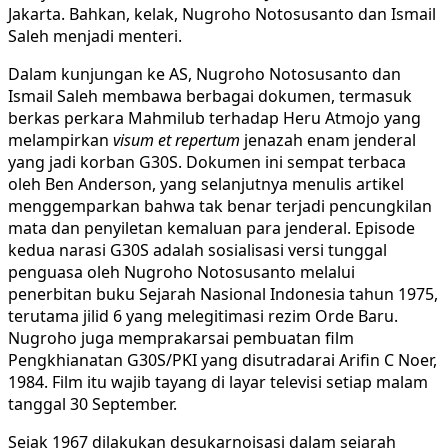
Jakarta. Bahkan, kelak, Nugroho Notosusanto dan Ismail
Saleh menjadi menteri.
Dalam kunjungan ke AS, Nugroho Notosusanto dan
Ismail Saleh membawa berbagai dokumen, termasuk
berkas perkara Mahmilub terhadap Heru Atmojo yang
melampirkan
visum et repertum
jenazah enam jenderal
yang jadi korban G30S. Dokumen ini sempat terbaca
oleh Ben Anderson, yang selanjutnya menulis artikel
menggemparkan bahwa tak benar terjadi pencungkilan
mata dan penyiletan kemaluan para jenderal. Episode
kedua narasi G30S adalah sosialisasi versi tunggal
penguasa oleh Nugroho Notosusanto melalui
penerbitan buku Sejarah Nasional Indonesia tahun 1975,
terutama jilid 6 yang melegitimasi rezim Orde Baru.
Nugroho juga memprakarsai pembuatan film
Pengkhianatan G30S/PKI yang disutradarai Arifin C Noer,
1984. Film itu wajib tayang di layar televisi setiap malam
tanggal 30 September.
Sejak 1967 dilakukan desukarnoisasi dalam sejarah