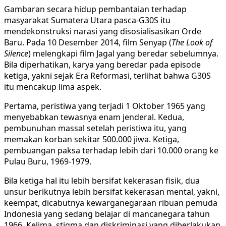
Gambaran secara hidup pembantaian terhadap
masyarakat Sumatera Utara pasca-G30S itu
mendekonstruksi narasi yang disosialisasikan Orde
Baru. Pada 10 Desember 2014, film Senyap (
The Look of
Silence
) melengkapi film Jagal yang beredar sebelumnya.
Bila diperhatikan, karya yang beredar pada episode
ketiga, yakni sejak Era Reformasi, terlihat bahwa G30S
itu mencakup lima aspek.
Pertama, peristiwa yang terjadi 1 Oktober 1965 yang
menyebabkan tewasnya enam jenderal. Kedua,
pembunuhan massal setelah peristiwa itu, yang
memakan korban sekitar 500.000 jiwa. Ketiga,
pembuangan paksa terhadap lebih dari 10.000 orang ke
Pulau Buru, 1969-1979.
Bila ketiga hal itu lebih bersifat kekerasan fisik, dua
unsur berikutnya lebih bersifat kekerasan mental, yakni,
keempat, dicabutnya kewarganegaraan ribuan pemuda
Indonesia yang sedang belajar di mancanegara tahun
1966. Kelima, stigma dan diskriminasi yang diberlakukan