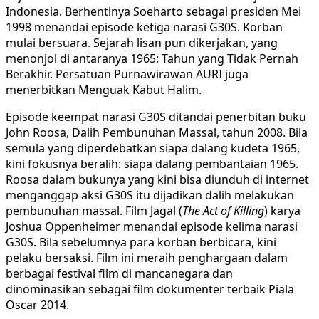
Indonesia. Berhentinya Soeharto sebagai presiden Mei
1998 menandai episode ketiga narasi G30S. Korban
mulai bersuara. Sejarah lisan pun dikerjakan, yang
menonjol di antaranya 1965: Tahun yang Tidak Pernah
Berakhir. Persatuan Purnawirawan AURI juga
menerbitkan Menguak Kabut Halim.
Episode keempat narasi G30S ditandai penerbitan buku
John Roosa, Dalih Pembunuhan Massal, tahun 2008. Bila
semula yang diperdebatkan siapa dalang kudeta 1965,
kini fokusnya beralih: siapa dalang pembantaian 1965.
Roosa dalam bukunya yang kini bisa diunduh di internet
menganggap aksi G30S itu dijadikan dalih melakukan
pembunuhan massal. Film Jagal (
The Act of Killing
) karya
Joshua Oppenheimer menandai episode kelima narasi
G30S. Bila sebelumnya para korban berbicara, kini
pelaku bersaksi. Film ini meraih penghargaan dalam
berbagai festival film di mancanegara dan
dinominasikan sebagai film dokumenter terbaik Piala
Oscar 2014.