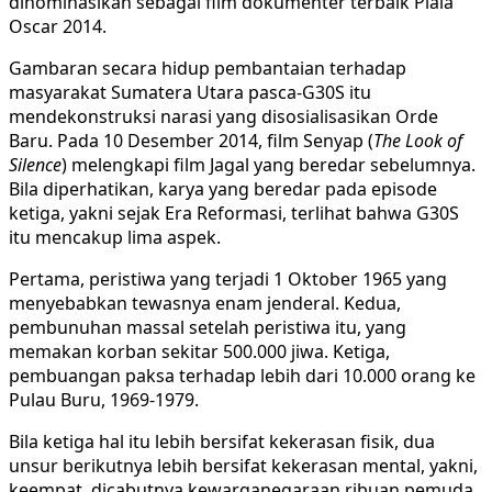
dinominasikan sebagai film dokumenter terbaik Piala
Oscar 2014.
Gambaran secara hidup pembantaian terhadap
masyarakat Sumatera Utara pasca-G30S itu
mendekonstruksi narasi yang disosialisasikan Orde
Baru. Pada 10 Desember 2014, film Senyap (
The Look of
Silence
) melengkapi film Jagal yang beredar sebelumnya.
Bila diperhatikan, karya yang beredar pada episode
ketiga, yakni sejak Era Reformasi, terlihat bahwa G30S
itu mencakup lima aspek.
Pertama, peristiwa yang terjadi 1 Oktober 1965 yang
menyebabkan tewasnya enam jenderal. Kedua,
pembunuhan massal setelah peristiwa itu, yang
memakan korban sekitar 500.000 jiwa. Ketiga,
pembuangan paksa terhadap lebih dari 10.000 orang ke
Pulau Buru, 1969-1979.
Bila ketiga hal itu lebih bersifat kekerasan fisik, dua
unsur berikutnya lebih bersifat kekerasan mental, yakni,
keempat, dicabutnya kewarganegaraan ribuan pemuda