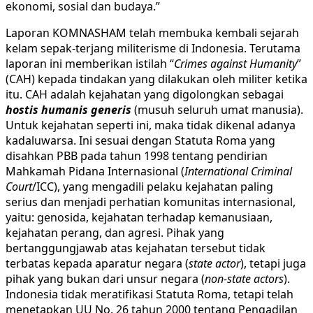
ekonomi, sosial dan budaya.”
Laporan KOMNASHAM telah membuka kembali sejarah
kelam sepak-terjang militerisme di Indonesia. Terutama
laporan ini memberikan istilah “
Crimes against Humanity
”
(CAH) kepada tindakan yang dilakukan oleh militer ketika
itu. CAH adalah kejahatan yang digolongkan sebagai
hostis humanis generis
(musuh seluruh umat manusia).
Untuk kejahatan seperti ini, maka tidak dikenal adanya
kadaluwarsa. Ini sesuai dengan Statuta Roma yang
disahkan PBB pada tahun 1998 tentang pendirian
Mahkamah Pidana Internasional (
International Criminal
Court
/ICC), yang mengadili pelaku kejahatan paling
serius dan menjadi perhatian komunitas internasional,
yaitu: genosida, kejahatan terhadap kemanusiaan,
kejahatan perang, dan agresi. Pihak yang
bertanggungjawab atas kejahatan tersebut tidak
terbatas kepada aparatur negara (
state actor
), tetapi juga
pihak yang bukan dari unsur negara (
non-state actors
).
Indonesia tidak meratifikasi Statuta Roma, tetapi telah
menetapkan UU No. 26 tahun 2000 tentang Pengadilan