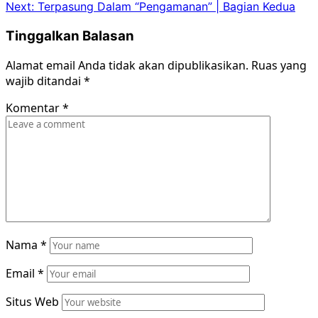
Next:
Terpasung Dalam “Pengamanan” | Bagian Kedua
navigation
Tinggalkan Balasan
Alamat email Anda tidak akan dipublikasikan.
Ruas yang
wajib ditandai
*
Komentar
*
Nama
*
Email
*
Situs Web