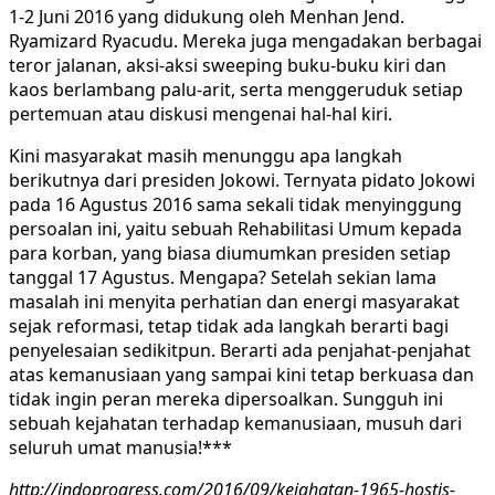
1-2 Juni 2016 yang didukung oleh Menhan Jend.
Ryamizard Ryacudu. Mereka juga mengadakan berbagai
teror jalanan, aksi-aksi sweeping buku-buku kiri dan
kaos berlambang palu-arit, serta menggeruduk setiap
pertemuan atau diskusi mengenai hal-hal kiri.
Kini masyarakat masih menunggu apa langkah
berikutnya dari presiden Jokowi. Ternyata pidato Jokowi
pada 16 Agustus 2016 sama sekali tidak menyinggung
persoalan ini, yaitu sebuah Rehabilitasi Umum kepada
para korban, yang biasa diumumkan presiden setiap
tanggal 17 Agustus. Mengapa? Setelah sekian lama
masalah ini menyita perhatian dan energi masyarakat
sejak reformasi, tetap tidak ada langkah berarti bagi
penyelesaian sedikitpun. Berarti ada penjahat-penjahat
atas kemanusiaan yang sampai kini tetap berkuasa dan
tidak ingin peran mereka dipersoalkan. Sungguh ini
sebuah kejahatan terhadap kemanusiaan, musuh dari
seluruh umat manusia!***
http://indoprogress.com/2016/09/kejahatan-1965-hostis-