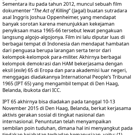
Sementara itu pada tahun 2012, muncul sebuah film
dokumenter “
The Act of Killing
” (Jagal) buatan sutradara
asal Inggris Joshua Oppenheimer, yang mendapat
banyak sorotan karena menunjukkan kekejaman
penyiksaan masa 1965-66 tersebut lewat pengakuan
langsung algojo-algojonya. Film ini lalu diputar luas di
berbagai tempat di Indonesia dan mendapat hambatan
dari penguasa berupa larangan serta teror dari
kelompok-kelompok para-militer. Akhirnya berbagai
kelompok demokrasi dan HAM bekerjasama dengan
eksil (
exile
) 65 di Eropa dan para akademisi luar negeri,
menggagas diadakannya International People’s Tribunal
1965 (IPT 65) yang mengambil tempat di Den Haag,
Belanda, ibukota dari ICC.
IPT 65 akhirnya bisa diadakan pada tanggal 10-13
November 2015 di Den Haag, Belanda, berkat kerjasama
aktivis gerakan sosial di tingkat nasional dan
internasional. Penuntutan telah menyampaikan
sembilan poin tuduhan, dimana hal ini menyangkut pada
tindakan kejahatan terhadap kemanusiaan, yaitu: (1)