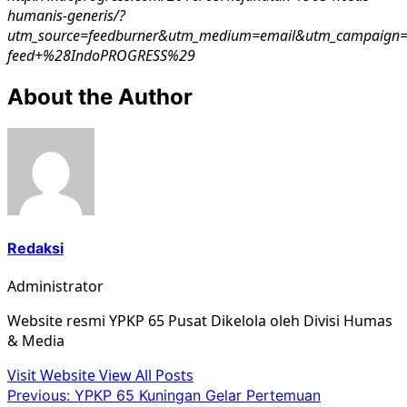
humanis-generis/?
utm_source=feedburner&utm_medium=email&utm_campaign=
feed+%28IndoPROGRESS%29
About the Author
Redaksi
Administrator
Website resmi YPKP 65 Pusat Dikelola oleh Divisi Humas
& Media
Visit Website
View All Posts
Post
Previous:
YPKP 65 Kuningan Gelar Pertemuan