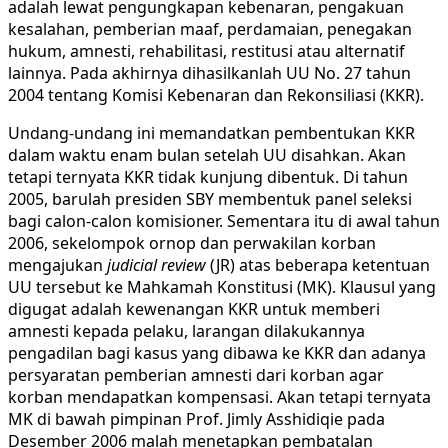
adalah lewat pengungkapan kebenaran, pengakuan
kesalahan, pemberian maaf, perdamaian, penegakan
hukum, amnesti, rehabilitasi, restitusi atau alternatif
lainnya. Pada akhirnya dihasilkanlah UU No. 27 tahun
2004 tentang Komisi Kebenaran dan Rekonsiliasi (KKR).
Undang-undang ini memandatkan pembentukan KKR
dalam waktu enam bulan setelah UU disahkan. Akan
tetapi ternyata KKR tidak kunjung dibentuk. Di tahun
2005, barulah presiden SBY membentuk panel seleksi
bagi calon-calon komisioner. Sementara itu di awal tahun
2006, sekelompok ornop dan perwakilan korban
mengajukan
judicial review
(JR) atas beberapa ketentuan
UU tersebut ke Mahkamah Konstitusi (MK). Klausul yang
digugat adalah kewenangan KKR untuk memberi
amnesti kepada pelaku, larangan dilakukannya
pengadilan bagi kasus yang dibawa ke KKR dan adanya
persyaratan pemberian amnesti dari korban agar
korban mendapatkan kompensasi. Akan tetapi ternyata
MK di bawah pimpinan Prof. Jimly Asshidiqie pada
Desember 2006 malah menetapkan pembatalan