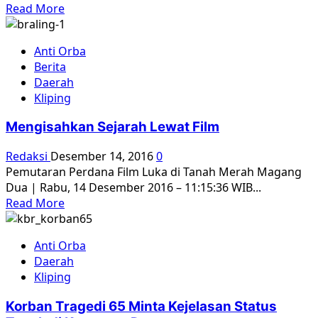
Read
Read More
more
about
Anti Orba
50
Berita
Orang
Daerah
Bunuh
Kliping
Diri
di
Mengisahkan Sejarah Lewat Film
Bekas
Kuburan
Redaksi
Desember 14, 2016
0
Massal
Pemutaran Perdana Film Luka di Tanah Merah Magang
PKI,
Dua | Rabu, 14 Desember 2016 – 11:15:36 WIB...
karena
Read
Read More
Hantu?
more
about
Anti Orba
Mengisahkan
Daerah
Sejarah
Kliping
Lewat
Film
Korban Tragedi 65 Minta Kejelasan Status