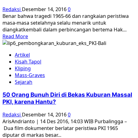
Dewan
Redaksi
Desember 14, 2016
0
HAM
Benar bahwa tragedi 1965-66 dan rangkaian peristiwa
PBB
masa-masa setelahnya selalu menarik untuk
diangkatkembali dalam perbincangan bertema Hak...
Read
Read More
more
about
Artikel
Jalan
Kisah Tapol
Sinema
Kliping
Dalam
Mass-Graves
Kampanye
Sejarah
Perjuangan
HAM
50 Orang Bunuh Diri di Bekas Kuburan Massal
Indonesia
PKI, karena Hantu?
Redaksi
Desember 14, 2016
0
ArisAndrianto | 14 Des 2016, 14:03 WIB Purbalingga –
Dua film dokumenter berlatar peristiwa PKI 1965
diputar di markas besar...