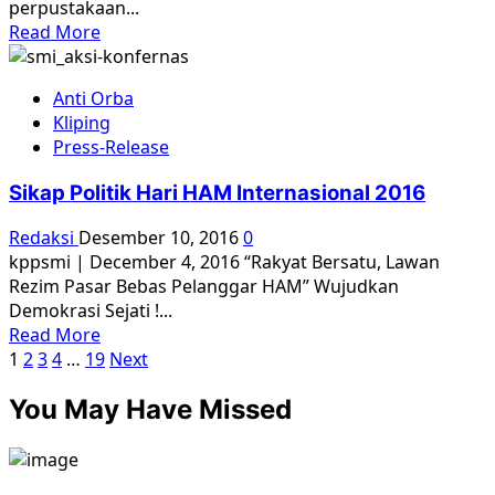
perpustakaan...
Read
Read More
more
about
Anti Orba
In
Kliping
Memoriam:
Press-Release
George
Junus
Sikap Politik Hari HAM Internasional 2016
Aditjondro
|
Redaksi
Desember 10, 2016
0
Yab
kppsmi | December 4, 2016 “Rakyat Bersatu, Lawan
Sarpote
Rezim Pasar Bebas Pelanggar HAM” Wujudkan
Demokrasi Sejati !...
Read
Read More
Paginasi
more
1
2
3
4
…
19
Next
about
pos
You May Have Missed
Sikap
Politik
Hari
HAM