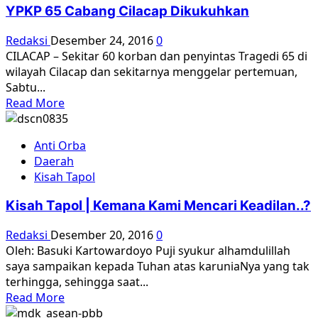
Kasus
YPKP 65 Cabang Cilacap Dikukuhkan
HAM
Seperti
Redaksi
Desember 24, 2016
0
Jalan
CILACAP – Sekitar 60 korban dan penyintas Tragedi 65 di
Tak
wilayah Cilacap dan sekitarnya menggelar pertemuan,
Berujung
Sabtu...
Read
Read More
more
about
Anti Orba
YPKP
Daerah
65
Kisah Tapol
Cabang
Cilacap
Kisah Tapol | Kemana Kami Mencari Keadilan..?
Dikukuhkan
Redaksi
Desember 20, 2016
0
Oleh: Basuki Kartowardoyo Puji syukur alhamdulillah
saya sampaikan kepada Tuhan atas karuniaNya yang tak
terhingga, sehingga saat...
Read
Read More
more