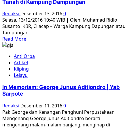
Tanah di Kampung Dampungan
Redaksi
Desember 13, 2016
0
Selasa, 13/12/2016 10:40 WIB | Oleh: Muhamad Ridlo
Susanto KBR, Cilacap – Warga Kampung Dapungan atau
Tampungan,...
Read
Read More
more
about
Anti Orba
Korban
Artikel
Tragedi
Kliping
65
Lelayu
Minta
Kejelasan
In Memoriam: George Junus Aditjondro | Yab
Status
Sarpote
Tanah
di
Redaksi
Desember 11, 2016
0
Kampung
Pak George dan Kenangan Penghuni Perpustakaan
Dampungan
Mengenang George Junus Aditjondro berarti
mengenang malam-malam panjang, menginap di