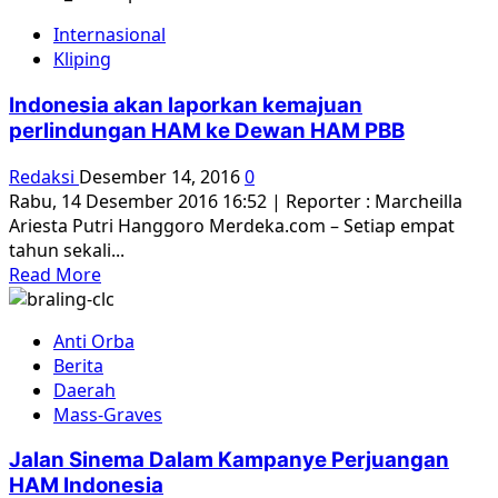
about
Internasional
Kisah
Kliping
Tapol
|
Indonesia akan laporkan kemajuan
Kemana
perlindungan HAM ke Dewan HAM PBB
Kami
Mencari
Redaksi
Desember 14, 2016
0
Keadilan..?
Rabu, 14 Desember 2016 16:52 | Reporter : Marcheilla
Ariesta Putri Hanggoro Merdeka.com – Setiap empat
tahun sekali...
Read
Read More
more
about
Anti Orba
Indonesia
Berita
akan
Daerah
laporkan
Mass-Graves
kemajuan
perlindungan
Jalan Sinema Dalam Kampanye Perjuangan
HAM
HAM Indonesia
ke