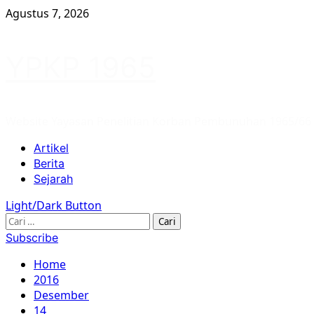
Skip
Agustus 7, 2026
to
content
YPKP 1965
Website Yayasan Penelitian Korban Pembunuhan 1965/66
Primary
Artikel
Menu
Berita
Sejarah
Light/Dark Button
Cari
untuk:
Subscribe
Home
2016
Desember
14