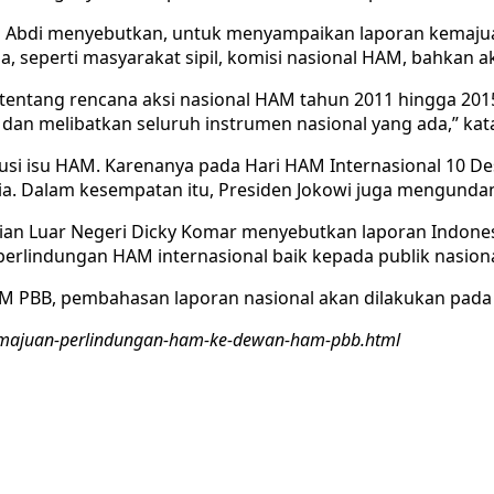
 Abdi menyebutkan, untuk menyampaikan laporan kemajua
, seperti masyarakat sipil, komisi nasional HAM, bahkan a
5 tentang rencana aksi nasional HAM tahun 2011 hingga 2
dan melibatkan seluruh instrumen nasional yang ada,” kata d
si isu HAM. Karenanya pada Hari HAM Internasional 10 D
ia. Dalam kesempatan itu, Presiden Jokowi juga mengund
ian Luar Negeri Dicky Komar menyebutkan laporan Indone
perlindungan HAM internasional baik kepada publik nasion
AM PBB, pembahasan laporan nasional akan dilakukan pada
emajuan-perlindungan-ham-ke-dewan-ham-pbb.html