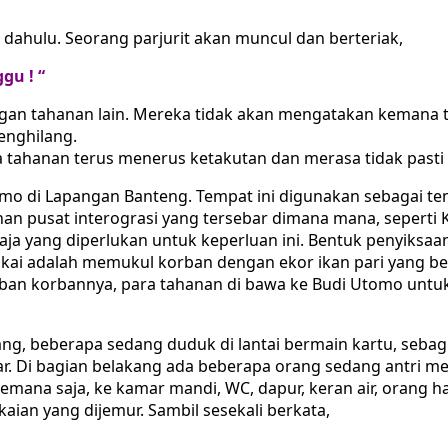
h dahulu. Seorang parjurit akan muncul dan berteriak,
gu ! “
ngan tahanan lain. Mereka tidak akan mengatakan kemana
enghilang.
 tahanan terus menerus ketakutan dan merasa tidak pasti 
 di Lapangan Banteng. Tempat ini digunakan sebagai tempa
an pusat interograsi yang tersebar dimana mana, seperti 
a yang diperlukan untuk keperluan ini. Bentuk penyiksaan
sukai adalah memukul korban dengan ekor ikan pari yang b
rban korbannya, para tahanan di bawa ke Budi Utomo untuk
rang, beberapa sedang duduk di lantai bermain kartu, seba
r. Di bagian belakang ada beberapa orang sedang antri 
kemana saja, ke kamar mandi, WC, dapur, keran air, orang 
ian yang dijemur. Sambil sesekali berkata,