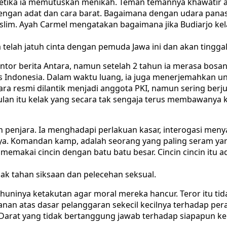
etika ia memutuskan menikah. Teman temannya khawatir apa
engan adat dan cara barat. Bagaimana dengan udara panas
im. Ayah Carmel mengatakan bagaimana jika Budiarjo kel
 telah jatuh cinta dengan pemuda Jawa ini dan akan tinggal
or berita Antara, namun setelah 2 tahun ia merasa bosan
as Indonesia. Dalam waktu luang, ia juga menerjemahkan u
secara resmi dilantik menjadi anggota PKI, namun sering 
n itu kelak yang secara tak sengaja terus membawanya ke d
enjara. Ia menghadapi perlakuan kasar, interogasi menyak
nya. Komandan kamp, adalah seorang yang paling seram yang
 memakai cincin dengan batu batu besar. Cincin cincin itu
dak tahan siksaan dan pelecehan seksual.
inya ketakutan agar moral mereka hancur. Teror itu tida
anan atas dasar pelanggaran sekecil kecilnya terhadap pe
rat yang tidak bertanggung jawab terhadap siapapun kecual