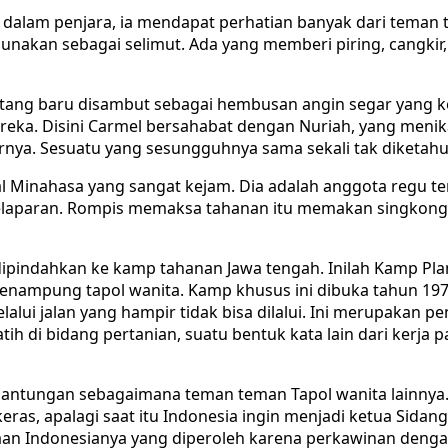
 dalam penjara, ia mendapat perhatian banyak dari teman 
unakan sebagai selimut. Ada yang memberi piring, cangkir
atang baru disambut sebagai hembusan angin segar yang 
eka. Disini Carmel bersahabat dengan Nuriah, yang menikah
rnya. Sesuatu yang sesungguhnya sama sekali tak diketahu
al Minahasa yang sangat kejam. Dia adalah anggota regu 
elaparan. Rompis memaksa tahanan itu memakan singkong
 dipindahkan ke kamp tahanan Jawa tengah. Inilah Kamp Pl
enampung tapol wanita. Kamp khusus ini dibuka tahun 1971,
alui jalan yang hampir tidak bisa dilalui. Ini merupakan pe
tih di bidang pertanian, suatu bentuk kata lain dari kerja
lantungan sebagaimana teman teman Tapol wanita lainnya.
ras, apalagi saat itu Indonesia ingin menjadi ketua Sidan
n Indonesianya yang diperoleh karena perkawinan dengan