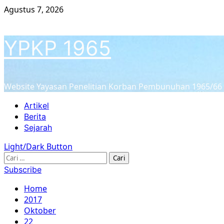
Skip
Agustus 7, 2026
to
content
YPKP 1965
Website Yayasan Penelitian Korban Pembunuhan 1965/66
Primary
Artikel
Menu
Berita
Sejarah
Light/Dark Button
Cari
untuk:
Subscribe
Home
2017
Oktober
22