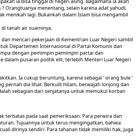
kah ia bisa tinggal di negeri asing. Bagaimana ia akan
 ? Orangtuanya menentang, selain karena adat yahudi,
ak menikah lagi. Bukankah dalam Islam bisa mengambil
 di tanah air suaminya.
 dan mencari pekerjaan di Kementrian Luar Negeri sambil
ntuk Departemen Internasional di Partai Komunis dan
berjumpa dengan pemimpin pemimpin partai dan
alam pusaran politik elit, terlebih Menteri Luar Negeri
itkan. Ia cukup beruntung, karena sebagai ‘ orang bule ‘
 pernah dia lihat. Berkulit hitam, berwajah lonjong dan
 adalah sebagian dari senjatanya untuk memukul korban
k terbatas pada saat pemeriksaan. Para perwira dan
raturan. Tujuannya untuk terus mengingatkan, bahwa
i dirinya sendiri. Para tahanan tidak memiliki hak, juga