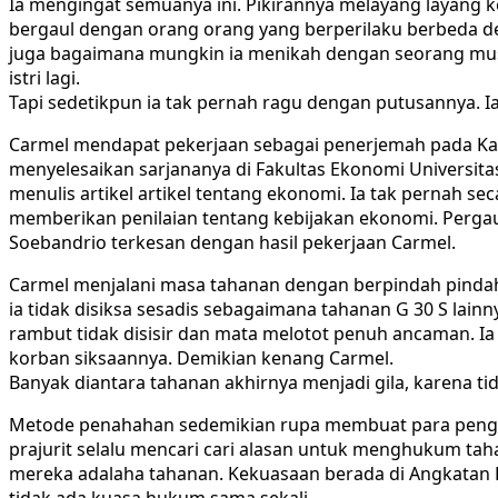
Ia mengingat semuanya ini. Pikirannya melayang layang k
bergaul dengan orang orang yang berperilaku berbeda d
juga bagaimana mungkin ia menikah dengan seorang musl
istri lagi.
Tapi sedetikpun ia tak pernah ragu dengan putusannya. Ia
Carmel mendapat pekerjaan sebagai penerjemah pada Kant
menyelesaikan sarjananya di Fakultas Ekonomi Universit
menulis artikel artikel tentang ekonomi. Ia tak pernah 
memberikan penilaian tentang kebijakan ekonomi. Pergaula
Soebandrio terkesan dengan hasil pekerjaan Carmel.
Carmel menjalani masa tahanan dengan berpindah pindah p
ia tidak disiksa sesadis sebagaimana tahanan G 30 S lain
rambut tidak disisir dan mata melotot penuh ancaman. Ia
korban siksaannya. Demikian kenang Carmel.
Banyak diantara tahanan akhirnya menjadi gila, karena ti
Metode penahahan sedemikian rupa membuat para penghun
prajurit selalu mencari cari alasan untuk menghukum tah
mereka adalaha tahanan. Kekuasaan berada di Angkatan Da