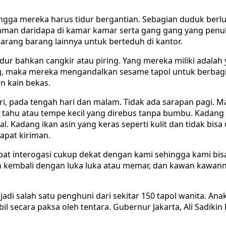
gga mereka harus tidur bergantian. Sebagian duduk berlut
laman daridapa di kamar kamar serta gang gang yang penuh 
arang barang lainnya untuk berteduh di kantor.
tidur bahkan cangkir atau piring. Yang mereka miliki adalah
, maka mereka mengandalkan sesame tapol untuk berbagi t
n kain bekas.
ri, pada tengah hari dan malam. Tidak ada sarapan pagi. 
n tahu atau tempe kecil yang direbus tanpa bumbu. Kadang
Kadang ikan asin yang keras seperti kulit dan tidak bisa d
apat kiriman.
at interogasi cukup dekat dengan kami sehingga kami bisa
 kembali dengan luka luka atau memar, dan kawan kawannya
jadi salah satu penghuni dari sekitar 150 tapol wanita. Ana
bil secara paksa oleh tentara. Gubernur Jakarta, Ali Sad