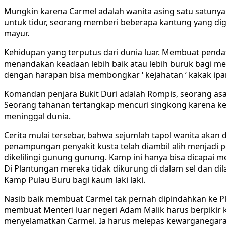
Mungkin karena Carmel adalah wanita asing satu satunya
untuk tidur, seorang memberi beberapa kantung yang dig
mayur.
Kehidupan yang terputus dari dunia luar. Membuat pend
menandakan keadaan lebih baik atau lebih buruk bagi mer
dengan harapan bisa membongkar ‘ kejahatan ‘ kakak ipa
Komandan penjara Bukit Duri adalah Rompis, seorang as
Seorang tahanan tertangkap mencuri singkong karena k
meninggal dunia.
Cerita mulai tersebar, bahwa sejumlah tapol wanita akan
penampungan penyakit kusta telah diambil alih menjadi p
dikelilingi gunung gunung. Kamp ini hanya bisa dicapai mel
Di Plantungan mereka tidak dikurung di dalam sel dan dila
Kamp Pulau Buru bagi kaum laki laki.
Nasib baik membuat Carmel tak pernah dipindahkan ke P
membuat Menteri luar negeri Adam Malik harus berpikir ke
menyelamatkan Carmel. Ia harus melepas kewarganegaraa