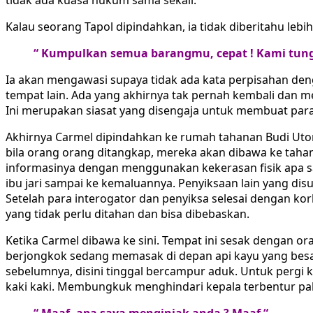
tidak ada kuasa hukum sama sekali.
Kalau seorang Tapol dipindahkan, ia tidak diberitahu lebi
“ Kumpulkan semua barangmu, cepat ! Kami tung
Ia akan mengawasi supaya tidak ada kata perpisahan de
tempat lain. Ada yang akhirnya tak pernah kembali dan m
Ini merupakan siasat yang disengaja untuk membuat para
Akhirnya Carmel dipindahkan ke rumah tahanan Budi Utomo
bila orang orang ditangkap, mereka akan dibawa ke tahan
informasinya dengan menggunakan kekerasan fisik apa saj
ibu jari sampai ke kemaluannya. Penyiksaan lain yang di
Setelah para interogator dan penyiksa selesai dengan ko
yang tidak perlu ditahan dan bisa dibebaskan.
Ketika Carmel dibawa ke sini. Tempat ini sesak dengan o
berjongkok sedang memasak di depan api kayu yang besa
sebelumnya, disini tinggal bercampur aduk. Untuk pergi 
kaki kaki. Membungkuk menghindari kepala terbentur paka