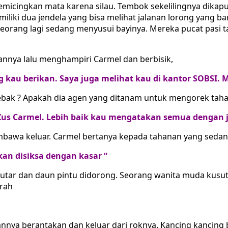
micingkan mata karena silau. Tembok sekelilingnya dikapur
miliki dua jendela yang bisa melihat jalanan lorong yang ba
Seorang lagi sedang menyusui bayinya. Mereka pucat pasi
nnya lalu menghampiri Carmel dan berbisik,
kau berikan. Saya juga melihat kau di kantor SOBSI. Ma
ebak ? Apakah dia agen yang ditanam untuk mengorek taha
us Carmel. Lebih baik kau mengatakan semua dengan j
bawa keluar. Carmel bertanya kepada tahanan yang sedan
akan disiksa dengan kasar “
iputar dan daun pintu didorong. Seorang wanita muda kusut 
arah
iannya berantakan dan keluar dari roknya. Kancing kancin