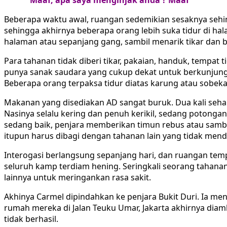
“ Maaf, apa saya menginjak anda ? Maaf “
Beberapa waktu awal, ruangan sedemikian sesaknya sehin
sehingga akhirnya beberapa orang lebih suka tidur di ha
halaman atau sepanjang gang, sambil menarik tikar dan b
Para tahanan tidak diberi tikar, pakaian, handuk, tempat 
punya sanak saudara yang cukup dekat untuk berkunjung
Beberapa orang terpaksa tidur diatas karung atau sobeka
Makanan yang disediakan AD sangat buruk. Dua kali seha
Nasinya selalu kering dan penuh kerikil, sedang potonga
sedang baik, penjara memberikan timun rebus atau sambal. 
itupun harus dibagi dengan tahanan lain yang tidak mend
Interogasi berlangsung sepanjang hari, dan ruangan temp
seluruh kamp terdiam hening. Seringkali seorang tahanan
lainnya untuk meringankan rasa sakit.
Akhinya Carmel dipindahkan ke penjara Bukit Duri. Ia men
rumah mereka di Jalan Teuku Umar, Jakarta akhirnya diam
tidak berhasil.