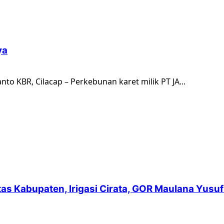
ya
o KBR, Cilacap – Perkebunan karet milik PT JA...
intas Kabupaten, Irigasi Cirata, GOR Maulana Yu