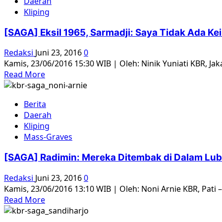
Daerah
Ahmad
Kliping
Bantam:
Saya
[SAGA] Eksil 1965, Sarmadji: Saya Tidak Ada Ke
Disuruh
Gali
Redaksi
Juni 23, 2016
0
Tiga
Kamis, 23/06/2016 15:30 WIB | Oleh: Ninik Yuniati KBR, Jakar
Liang
Read
Read More
more
about
Berita
[SAGA]
Daerah
Eksil
Kliping
1965,
Mass-Graves
Sarmadji:
Saya
[SAGA] Radimin: Mereka Ditembak di Dalam Lu
Tidak
Ada
Redaksi
Juni 23, 2016
0
Keinginan
Kamis, 23/06/2016 13:10 WIB | Oleh: Noni Arnie KBR, Pati 
Pulang
Read
Read More
more
about