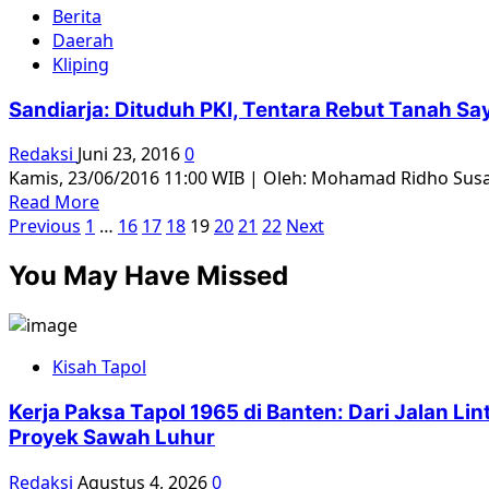
Berita
[SAGA]
Daerah
Radimin:
Kliping
Mereka
Ditembak
Sandiarja: Dituduh PKI, Tentara Rebut Tanah Sa
di
Dalam
Redaksi
Juni 23, 2016
0
Lubang
Kamis, 23/06/2016 11:00 WIB | Oleh: Mohamad Ridho Susant
Read
Read More
Paginasi
more
Previous
1
…
16
17
18
19
20
21
22
Next
about
pos
You May Have Missed
Sandiarja:
Dituduh
PKI,
Tentara
Kisah Tapol
Rebut
Tanah
Kerja Paksa Tapol 1965 di Banten: Dari Jalan L
Saya
Proyek Sawah Luhur
Redaksi
Agustus 4, 2026
0