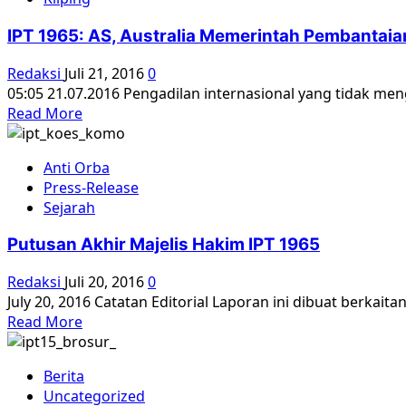
Wafat
Dalam
IPT 1965: AS, Australia Memerintah Pembantaian
Usia
90
Redaksi
Juli 21, 2016
0
Tahun
05:05 21.07.2016 Pengadilan internasional yang tidak men
Read
Read More
more
about
Anti Orba
IPT
Press-Release
1965:
Sejarah
AS,
Australia
Putusan Akhir Majelis Hakim IPT 1965
Memerintah
Pembantaian
Redaksi
Juli 20, 2016
0
di
July 20, 2016 Catatan Editorial Laporan ini dibuat berkait
Indonesia
Read
Read More
more
about
Berita
Putusan
Uncategorized
Akhir