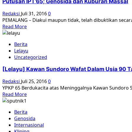
Putusan IPT’65; Genosida dan Kuburan Massal
Segera
Dilaporkan
Redaksi
Juli 31, 2016
0
ke
PEMALANG – Diakui maupun tidak, telah dibuktikan secar
Presiden
Read
Read More
more
about
Berita
Putusan
Lelayu
IPT’65;
Uncategorized
Genosida
dan
[Lelayu] Kawan Sundoro Wafat Dalam Usia 90 
Kuburan
Massal
Redaksi
Juli 25, 2016
0
YPKP 65 Berdukacita atas Meninggalnya Kawan Sundoro Sat
Read
Read More
more
about
Berita
[Lelayu]
Genosida
Kawan
Internasional
Sundoro
Kliping