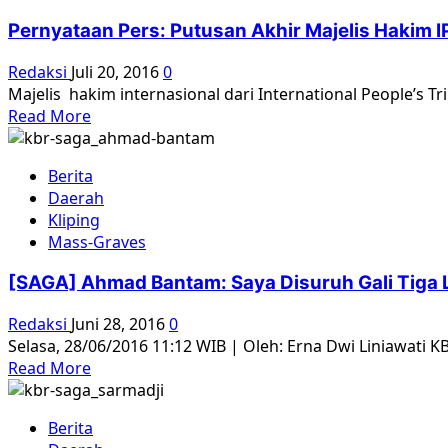
Majelis
Pernyataan Pers: Putusan Akhir Majelis Hakim 
Hakim
IPT
Redaksi
Juli 20, 2016
0
1965
Majelis hakim internasional dari International People’s
Read
Read More
more
about
Berita
Pernyataan
Daerah
Pers:
Kliping
Putusan
Mass-Graves
Akhir
Majelis
[SAGA] Ahmad Bantam: Saya Disuruh Gali Tiga 
Hakim
IPT
Redaksi
Juni 28, 2016
0
1965
Selasa, 28/06/2016 11:12 WIB | Oleh: Erna Dwi Liniawati KB
Read
Read More
more
about
Berita
[SAGA]