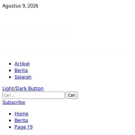
Skip
Agustus 9, 2026
to
content
YPKP 1965
Website Yayasan Penelitian Korban Pembunuhan 1965/66
Primary
Artikel
Menu
Berita
Sejarah
Light/Dark Button
Cari
untuk:
Subscribe
Home
Berita
Page 19