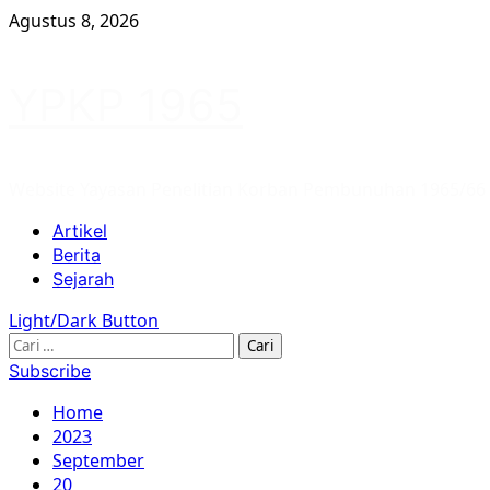
Skip
Agustus 8, 2026
to
content
YPKP 1965
Website Yayasan Penelitian Korban Pembunuhan 1965/66
Primary
Artikel
Menu
Berita
Sejarah
Light/Dark Button
Cari
untuk:
Subscribe
Home
2023
September
20