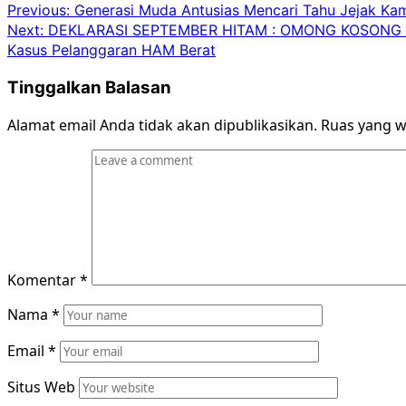
Post
Previous:
Generasi Muda Antusias Mencari Tahu Jejak Kam
Next:
DEKLARASI SEPTEMBER HITAM : OMONG KOSONG 
navigation
Kasus Pelanggaran HAM Berat
Tinggalkan Balasan
Alamat email Anda tidak akan dipublikasikan.
Ruas yang w
Komentar
*
Nama
*
Email
*
Situs Web