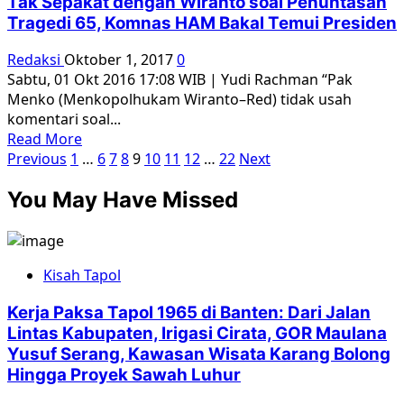
Tak Sepakat dengan Wiranto soal Penuntasan
Depan
Tragedi 65, Komnas HAM Bakal Temui Presiden
Saya
Mendengar
Redaksi
Oktober 1, 2017
0
Jutaan
Sabtu, 01 Okt 2016 17:08 WIB | Yudi Rachman “Pak
Rakyatnya
Menko (Menkopolhukam Wiranto–Red) tidak usah
Dibunuh
komentari soal...
Setelah
Read
Read More
G30S”
Paginasi
more
Previous
1
…
6
7
8
9
10
11
12
…
22
Next
about
pos
You May Have Missed
Tak
Sepakat
dengan
Wiranto
Kisah Tapol
soal
Penuntasan
Kerja Paksa Tapol 1965 di Banten: Dari Jalan
Tragedi
Lintas Kabupaten, Irigasi Cirata, GOR Maulana
65,
Yusuf Serang, Kawasan Wisata Karang Bolong
Komnas
Hingga Proyek Sawah Luhur
HAM
Bakal