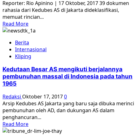
Reporter: Rio Apinino | 17 Oktober, 2017 39 dokumen
Darat
rahasia dari Kedubes AS di Jakarta dideklasifikasi,
Tuntut
memuat rincian...
Parlemen
Read
Read More
Dibubarkan
more
about
Berita
Arsip
Internasional
Rahasia
Kliping
Seputar
Pembunuhan
Kedutaan Besar AS mengikuti berjalannya
Massal
pembunuhan massal di Indonesia pada tahun
1965
1965
Dibuka
AS
Redaksi
Oktober 17, 2017
0
Arsip Kedubes AS Jakarta yang baru saja dibuka merinci
pembunuhan oleh AD, dan dukungan AS dalam
penghancuran...
Read
Read More
more
about