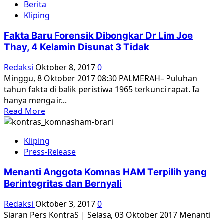
Berita
Kedutaan
Kliping
Besar
AS
Fakta Baru Forensik Dibongkar Dr Lim Joe
mengikuti
Thay, 4 Kelamin Disunat 3 Tidak
berjalannya
pembunuhan
Redaksi
Oktober 8, 2017
0
massal
Minggu, 8 Oktober 2017 08:30 PALMERAH– Puluhan
di
tahun fakta di balik peristiwa 1965 terkunci rapat. Ia
Indonesia
hanya mengalir...
pada
Read
Read More
tahun
more
1965
about
Kliping
Fakta
Press-Release
Baru
Forensik
Menanti Anggota Komnas HAM Terpilih yang
Dibongkar
Berintegritas dan Bernyali
Dr
Lim
Redaksi
Oktober 3, 2017
0
Joe
Siaran Pers KontraS | Selasa, 03 Oktober 2017 Menanti
Thay,