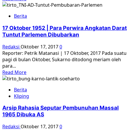
akan
more
ubah
about
sejarah’
Berita
Izin
Pembunuhan
17 Oktober 1952 | Para Perwira Angkatan Darat
Massal
Tuntut Parlemen Dibubarkan
–
Dokumen
Redaksi
Oktober 17, 2017
0
AS
Reporter: Petrik Matanasi | 17 Oktober, 2017 Pada suatu
Pasca-
pagi di bulan Oktober, Sukarno ditodong meriam oleh
Tragedi
para...
G30S
Read
Read More
more
about
Berita
17
Kliping
Oktober
1952
Arsip Rahasia Seputar Pembunuhan Massal
|
1965 Dibuka AS
Para
Perwira
Redaksi
Oktober 17, 2017
0
Angkatan