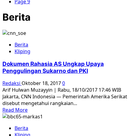
Page 9
Berita
Berita
Kliping
Dokumen Rahasia AS Ungkap Upaya
Penggulingan Sukarno dan PKI
Redaksi
Oktober 18, 2017
0
Arif Hulwan Muzayyin | Rabu, 18/10/2017 17:46 WIB
Jakarta, CNN Indonesia — Pemerintah Amerika Serikat
disebut mengetahui rangkaian...
Read
Read More
more
about
Berita
Dokumen
Kliping