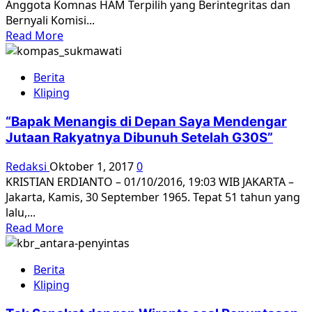
Anggota Komnas HAM Terpilih yang Berintegritas dan
4
Bernyali Komisi...
Kelamin
Read
Read More
Disunat
more
3
about
Tidak
Berita
Menanti
Kliping
Anggota
Komnas
“Bapak Menangis di Depan Saya Mendengar
HAM
Jutaan Rakyatnya Dibunuh Setelah G30S”
Terpilih
yang
Redaksi
Oktober 1, 2017
0
Berintegritas
KRISTIAN ERDIANTO – 01/10/2016, 19:03 WIB JAKARTA –
dan
Jakarta, Kamis, 30 September 1965. Tepat 51 tahun yang
Bernyali
lalu,...
Read
Read More
more
about
Berita
“Bapak
Kliping
Menangis
di