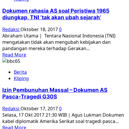
Rahasia
AS
Dokumen rahasia AS soal Peristiwa 1965
Ungkap
diungkap, TNI ‘tak akan ubah sejarah’
Upaya
Penggulingan
Redaksi
Oktober 18, 2017
0
Sukarno
Abraham Utama | Tentara Nasional Indonesia (TNI)
dan
mengatakan tidak akan mengubah kebijakan dan
PKI
pandangan mereka terhadap Gerakan...
Read
Read More
more
about
Berita
Dokumen
Kliping
rahasia
AS
Izin Pembunuhan Massal – Dokumen AS
soal
Pasca-Tragedi G30S
Peristiwa
1965
Redaksi
Oktober 17, 2017
0
diungkap,
Selasa, 17 Okt 2017 21:30 WIB | Agus Lukman Dokumen
TNI
kabel diplomatik Amerika Serikat soal tragedi pasca...
‘tak
Read
Read More