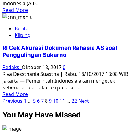
Indonesia (AII)...
masih
Read
Read More
laku
more
secara
about
politis
Berita
Amnesty
Kliping
International
Beri
RI Cek Akurasi Dokumen Rahasia AS soal
Jokowi
Penggulingan Sukarno
Rapor
Merah
Redaksi
Oktober 18, 2017
0
soal
Riva Dessthania Suastha | Rabu, 18/10/2017 18:08 WIB
Penyelesaian
Jakarta — Pemerintah Indonesia akan mengecek
Kasus
kebenaran dan akurasi puluhan...
HAM
Read
Read More
Paginasi
more
Previous
1
…
5
6
7
8
9
10
11
…
22
Next
about
pos
You May Have Missed
RI
Cek
Akurasi
Dokumen