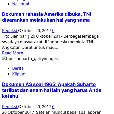
Nasional
AS:
Pembantaian
Dokumen rahasia Amerika dibuka, TNI
di
disarankan melakukan hal yang sama
Bone
pada
Redaksi
Oktober 20, 2017
0
1965
Tito Sianipar | 20 Oktober 2017 Berbagai lembaga
swadaya masyarakat di Indonesia meminta TNI
Angkatan Darat untuk mau...
Read
Read More
more
about
Berita
Dokumen
Kliping
rahasia
Amerika
Dokumen AS soal 1965: Apakah Suharto
dibuka,
terlibat dan enam hal lain yang harus Anda
TNI
ketahui
disarankan
melakukan
Redaksi
Oktober 20, 2017
0
hal
20 Oktober 2017 Setelah muncul beberapa laporan