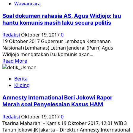
Wawancara
Tegaskan
G30S
Soal dokumen rahasia AS, Agus Widjojo: Isu
1965
hantu komunis masih laku secara politis
Bukti
Kudeta
Redaksi
Oktober 19, 2017
0
TNI
19 Oktober 2017 Gubernur Lembaga Ketahanan
AD
Nasional (Lemhanas) Letnan Jenderal (Purn) Agus
Widjojo mengatakan isu komunis akan...
Read
Read More
more
about
Berita
Soal
Kliping
dokumen
rahasia
Amnesty International Beri Jokowi Rapor
AS,
Merah soal Penyelesaian Kasus HAM
Agus
Widjojo:
Redaksi
Oktober 19, 2017
0
Isu
Tsarina Maharani – Kamis 19 Oktober 2017, 12:01 WIB 3
hantu
Tahun Jokowi-JK Jakarta – Direktur Amnesty International
komunis