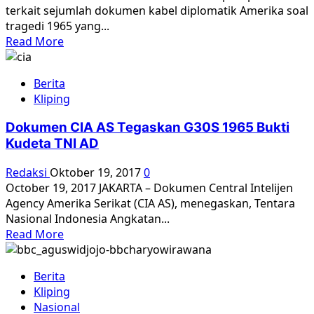
yang
terkait sejumlah dokumen kabel diplomatik Amerika soal
sama
tragedi 1965 yang...
Read
Read More
more
about
Berita
Dokumen
Kliping
AS
soal
Dokumen CIA AS Tegaskan G30S 1965 Bukti
1965:
Kudeta TNI AD
Apakah
Suharto
Redaksi
Oktober 19, 2017
0
terlibat
October 19, 2017 JAKARTA – Dokumen Central Intelijen
dan
Agency Amerika Serikat (CIA AS), menegaskan, Tentara
enam
Nasional Indonesia Angkatan...
hal
Read
Read More
lain
more
yang
about
harus
Berita
Dokumen
Anda
Kliping
CIA
ketahui
Nasional
AS