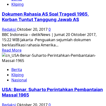
Pemerintah
Kliping
RI
Diminta
Dokumen Rahasia AS Soal Tragedi 1965,
Mengakui
Korban Tuntut Tanggung Jawab AS
Pembantaian
Massal
Redaksi
Oktober 20, 2017
0
1965
BBC Indonesia – detikNews | Jumat 20 Oktober 2017,
Setelah
15:22 WIB Jakarta -Penguakan sejumlah dokumen
Adanya
berklasifikasi rahasia Amerika...
Dokumen
Read
Read More
AS
more
about
Dokumen
Berita
Rahasia
Kliping
AS
Nasional
Soal
Tragedi
USA: Benar, Suharto Perintahkan Pembantaian
1965,
Massal 1965
Korban
Tuntut
Redaksi
Oktober 20, 2017
0