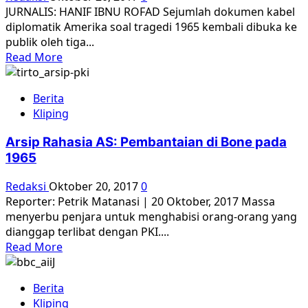
Tanggung
JURNALIS: HANIF IBNU ROFAD Sejumlah dokumen kabel
Jawab
diplomatik Amerika soal tragedi 1965 kembali dibuka ke
AS
publik oleh tiga...
Read
Read More
more
about
Berita
USA:
Kliping
Benar,
Suharto
Arsip Rahasia AS: Pembantaian di Bone pada
Perintahkan
1965
Pembantaian
Massal
Redaksi
Oktober 20, 2017
0
1965
Reporter: Petrik Matanasi | 20 Oktober, 2017 Massa
menyerbu penjara untuk menghabisi orang-orang yang
dianggap terlibat dengan PKI....
Read
Read More
more
about
Berita
Arsip
Kliping
Rahasia