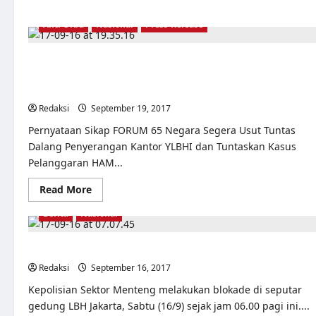
Widjojo:
“Generasi
Anti Orba
Nasional
Press-Release
Muda
Punya
Independensi
Melihat
Negara Segera Usut Tuntas Dalang Penyerangan Kantor
Tragedi
1965”
YLBHI dan Tuntaskan Kasus Pelanggaran HAM Berat
1965/66
Redaksi
September 19, 2017
0
Pernyataan Sikap FORUM 65 Negara Segera Usut Tuntas
Dalang Penyerangan Kantor YLBHI dan Tuntaskan Kasus
Pelanggaran HAM...
Read
Read More
more
about
Berita
Nasional
Negara
Segera
Usut
Tuntas
Polisi Blokade Gedung LBH Jakarta
Dalang
Penyerangan
Redaksi
September 16, 2017
0
Kantor
YLBHI
Kepolisian Sektor Menteng melakukan blokade di seputar
dan
gedung LBH Jakarta, Sabtu (16/9) sejak jam 06.00 pagi ini....
Tuntaskan