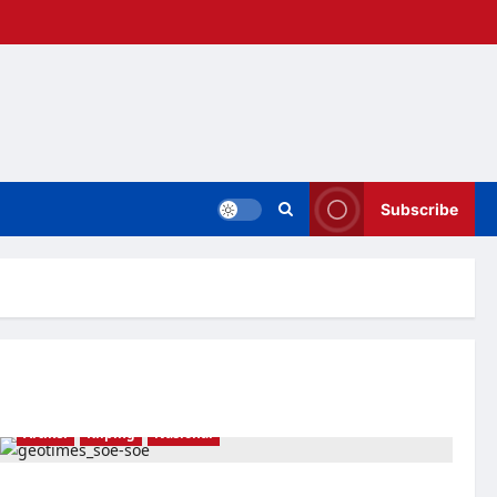
Subscribe
Artikel
Kliping
Nasional
Pengakuan Pak Harto: Malam Jahanam itu Bernama Kudeta