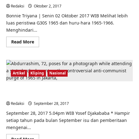
Redaksi
Oktober 2, 2017
0
Bonnie Triyana | Senin 02 Oktober 2017 WIB Melihat lebih
luas peristiwa G30S 1965 dan huru-hara 1965-1966.
Menghindari...
Read
Read More
more
about
Kerugian
Nasional
Akibat
Genosida
Politik
Artikel
Kliping
Nasional
1965-
1966
Demi rekonsiliasi, memahami sejarah tragedi 1965 harus
menyeluruh
Redaksi
September 28, 2017
0
September 28, 2017 5.04pm WIB Yosef Djakababa * Hampir
setiap tahun pada bulan September isu dan pemberitaan
mengenai...
Read