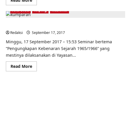
Read More
more
about
Anti Orba
Kliping
Nasional
Demi
rekonsiliasi,
memahami
sejarah
Nasib Waktu Pengungkapan Sejarah 1965-1966
tragedi
1965
Redaksi
September 17, 2017
0
harus
menyeluruh
Minggu, 17 September 2017 – 15:53 Seminar bertema
“Pengungkapan Kebenaran Sejarah 1965/1966” yang
mestinya dilaksanakan di Yayasan...
Read
Read More
more
about
Nasib
Waktu
Pengungkapan
Sejarah
1965-
1966