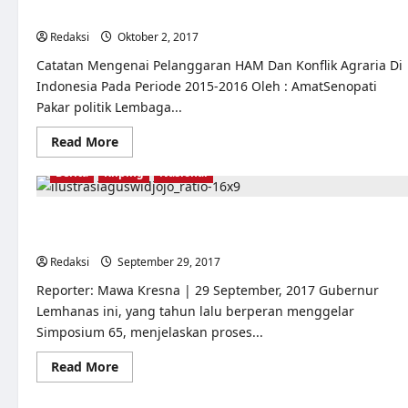
Dengan Serdadu
Redaksi
Oktober 2, 2017
0
Catatan Mengenai Pelanggaran HAM Dan Konflik Agraria Di
Indonesia Pada Periode 2015-2016 Oleh : AmatSenopati
Pakar politik Lembaga...
Read
Read More
more
about
Berita
Kliping
Nasional
Dia
Yang
Fasis
Berwajah
Agus Widjojo: “Generasi Muda Punya Independensi
Lugu,
Melihat Tragedi 1965”
Menghantam
Rakyat
Redaksi
September 29, 2017
0
Dengan
Serdadu
Reporter: Mawa Kresna | 29 September, 2017 Gubernur
Lemhanas ini, yang tahun lalu berperan menggelar
Simposium 65, menjelaskan proses...
Read
Read More
more
about
Agus