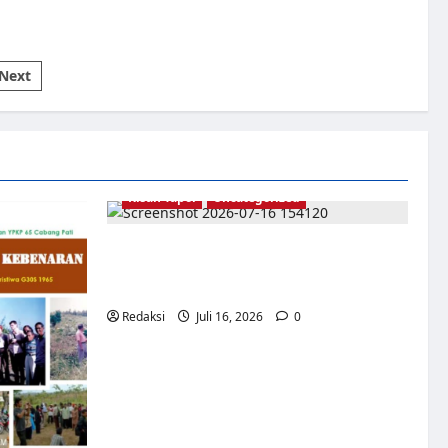
Next
Kisah Tapol
Uncategorized
Kisah Siksa, Kerja Paksa dan Lagu Cinta
Tapol 65 dari Penjara (Rumah Tahanan
Chusus) Tangerang
Redaksi
Juli 16, 2026
0