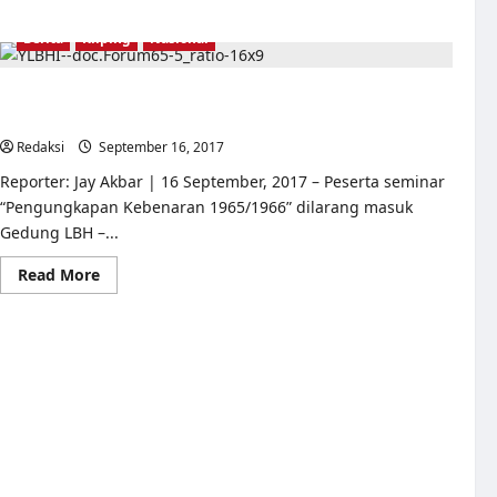
Tuntas
dan
Berita
Kliping
Nasional
Tangkap
Dalang
Penyerangan
YLBHI,
Polisi Blokade Seminar 1965/1966, Panitia: Ini
Tuntaskan
Kasus
Pembungkaman
Kejahatan
Redaksi
September 16, 2017
1
HAM
Berat
Reporter: Jay Akbar | 16 September, 2017 – Peserta seminar
1965-
66.
“Pengungkapan Kebenaran 1965/1966” dilarang masuk
Gedung LBH –...
Read
Read More
more
about
Polisi
Blokade
Seminar
1965/1966,
Panitia:
Ini
Pembungkaman