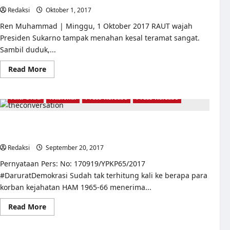
Redaksi
Oktober 1, 2017
0
Ren Muhammad | Minggu, 1 Oktober 2017 RAUT wajah
Presiden Sukarno tampak menahan kesal teramat sangat.
Sambil duduk,...
Read
Read More
more
about
Pengakuan
Pak
Anti Orba
Nasional
Press-Release
Press-Release
Harto:
Malam
Jahanam
Usut Tuntas dan Tangkap Dalang Penyerangan YLBHI,
itu
Bernama
Tuntaskan Kasus Kejahatan HAM Berat 1965-66.
Kudeta
Redaksi
September 20, 2017
0
Pernyataan Pers: No: 170919/YPKP65/2017
#DaruratDemokrasi Sudah tak terhitung kali ke berapa para
korban kejahatan HAM 1965-66 menerima...
Read
Read More
more
about
Usut