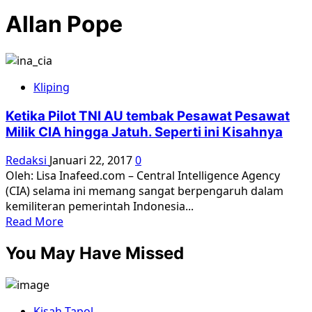
Allan Pope
Kliping
Ketika Pilot TNI AU tembak Pesawat Pesawat
Milik CIA hingga Jatuh. Seperti ini Kisahnya
Redaksi
Januari 22, 2017
0
Oleh: Lisa Inafeed.com – Central Intelligence Agency
(CIA) selama ini memang sangat berpengaruh dalam
kemiliteran pemerintah Indonesia...
Read
Read More
more
You May Have Missed
about
Ketika
Pilot
TNI
Kisah Tapol