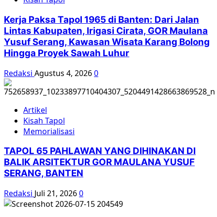
AU
tembak
Kerja Paksa Tapol 1965 di Banten: Dari Jalan
Pesawat
Lintas Kabupaten, Irigasi Cirata, GOR Maulana
Pesawat
Yusuf Serang, Kawasan Wisata Karang Bolong
Milik
Hingga Proyek Sawah Luhur
CIA
hingga
Redaksi
Agustus 4, 2026
0
Jatuh.
Seperti
ini
Kisahnya
Artikel
Kisah Tapol
Memorialisasi
TAPOL 65 PAHLAWAN YANG DIHINAKAN DI
BALIK ARSITEKTUR GOR MAULANA YUSUF
SERANG, BANTEN
Redaksi
Juli 21, 2026
0