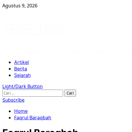
Skip
Agustus 9, 2026
to
content
YPKP 1965
Website Yayasan Penelitian Korban Pembunuhan 1965/66
Primary
Artikel
Menu
Berita
Sejarah
Light/Dark Button
Cari
untuk:
Subscribe
Home
Faqrul Baraqbah