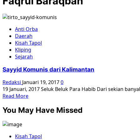
Faqrul Baraqbah
Anti Orba
Daerah
Kisah Tapol
Kliping
Sejarah
Sayyid Komunis dari Kalimantan
Redaksi
Januari 19, 2017
0
19 Januari, 2017 Seluk Beluk Para Habib Dari sekian bany
Read
Read More
more
You May Have Missed
about
Sayyid
Komunis
dari
Kisah Tapol
Kalimantan