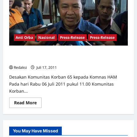
Anti Orba
Nasional
Press-Release
Press-Release
Koman HAM, Segera Umumkan Hasil Investigasi Tim
Pro-Justicia 1965-66
Redaksi
Juli 17, 2011
0
Desakan Komunitas Korban 65 kepada Komnas HAM
Pada hari Rabu 06 Juli 2011 pukul 11.00 Komunitas
Korban...
Read
Read More
more
about
Koman
HAM,
Segera
Umumkan
You May Have Missed
Hasil
Investigasi