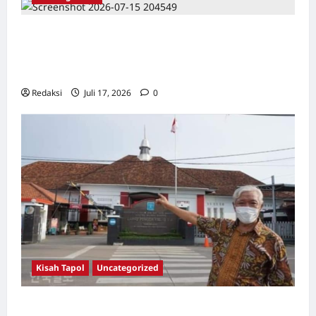
Dari Pangkalan Ke Pulau Buru – Catatan
Surahmad dan Mencari Kebenaran – Catatan
Penelitian YPKP 1965 Pati
Redaksi
Juli 17, 2026
0
Kisah Tapol
Uncategorized
Kisah Siksa, Kerja Paksa dan Lagu Cinta