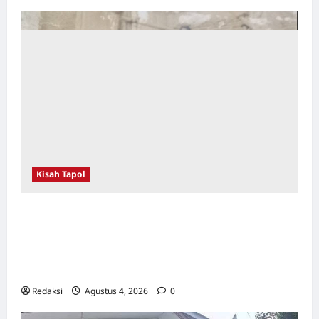
Tim
Pro-
Justicia
1965-
66
Kisah Tapol
Kerja Paksa Tapol 1965 di Banten: Dari Jalan
Lintas Kabupaten, Irigasi Cirata, GOR
Maulana Yusuf Serang, Kawasan Wisata
Karang Bolong Hingga Proyek Sawah Luhur
Redaksi
Agustus 4, 2026
0