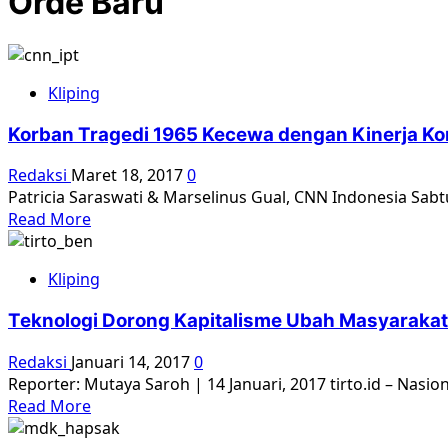
Orde Baru
Kliping
Korban Tragedi 1965 Kecewa dengan Kinerja 
Redaksi
Maret 18, 2017
0
Patricia Saraswati & Marselinus Gual, CNN Indonesia Sabt
Read
Read More
more
about
Kliping
Korban
Tragedi
Teknologi Dorong Kapitalisme Ubah Masyarakat
1965
Kecewa
Redaksi
Januari 14, 2017
0
dengan
Reporter: Mutaya Saroh | 14 Januari, 2017 tirto.id – Nasion
Kinerja
Read
Read More
Komnas
more
HAM