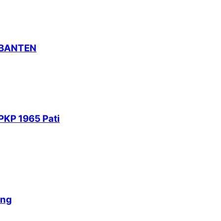
 BANTEN
PKP 1965 Pati
ang