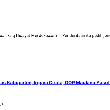
al, Faiq Hidayat Merdeka.com – “Penderitaan itu pedih jende
intas Kabupaten, Irigasi Cirata, GOR Maulana Yu