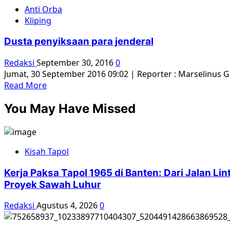
about
Anti Orba
Teknologi
Kliping
Dorong
Kapitalisme
Dusta penyiksaan para jenderal
Ubah
Masyarakat
Redaksi
September 30, 2016
0
Jumat, 30 September 2016 09:02 | Reporter : Marselinus Gu
Read
Read More
more
You May Have Missed
about
Dusta
penyiksaan
para
Kisah Tapol
jenderal
Kerja Paksa Tapol 1965 di Banten: Dari Jalan L
Proyek Sawah Luhur
Redaksi
Agustus 4, 2026
0