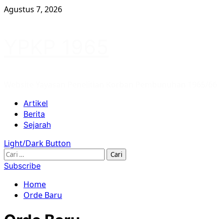
Skip
Agustus 7, 2026
to
content
YPKP 1965
Website Yayasan Penelitian Korban Pembunuhan 1965/66
Primary
Artikel
Menu
Berita
Sejarah
Light/Dark Button
Cari
untuk:
Subscribe
Home
Orde Baru