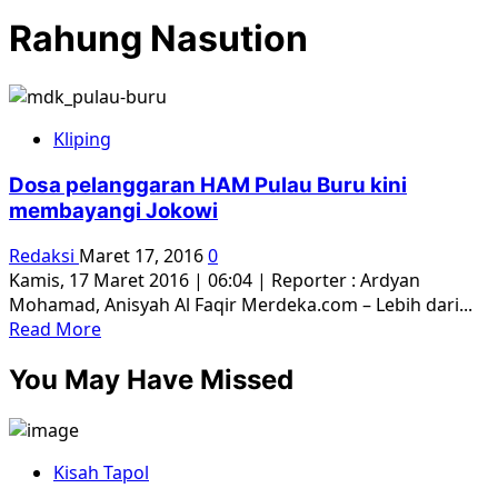
Rahung Nasution
Kliping
Dosa pelanggaran HAM Pulau Buru kini
membayangi Jokowi
Redaksi
Maret 17, 2016
0
Kamis, 17 Maret 2016 | 06:04 | Reporter : Ardyan
Mohamad, Anisyah Al Faqir Merdeka.com – Lebih dari...
Read
Read More
more
You May Have Missed
about
Dosa
pelanggaran
HAM
Kisah Tapol
Pulau