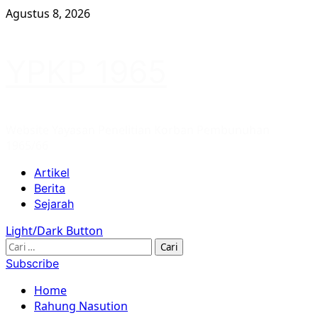
Skip
Agustus 8, 2026
to
content
YPKP 1965
Website Yayasan Penelitian Korban Pembunuhan
1965/66
Primary
Artikel
Menu
Berita
Sejarah
Light/Dark Button
Cari
untuk:
Subscribe
Home
Rahung Nasution