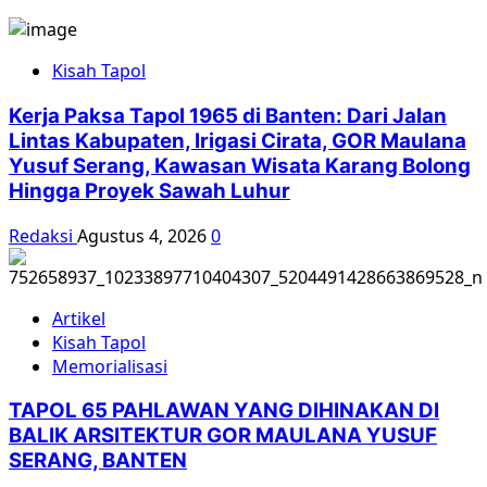
Komnas
HAM:
Komunisme
Kisah Tapol
dalam
Revisi
Kerja Paksa Tapol 1965 di Banten: Dari Jalan
KUHP
Lintas Kabupaten, Irigasi Cirata, GOR Maulana
Tak
Yusuf Serang, Kawasan Wisata Karang Bolong
Relevan
Hingga Proyek Sawah Luhur
Redaksi
Agustus 4, 2026
0
Artikel
Kisah Tapol
Memorialisasi
TAPOL 65 PAHLAWAN YANG DIHINAKAN DI
BALIK ARSITEKTUR GOR MAULANA YUSUF
SERANG, BANTEN