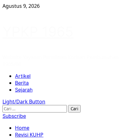
Skip
Agustus 9, 2026
to
content
YPKP 1965
Website Yayasan Penelitian Korban Pembunuhan
1965/66
Primary
Artikel
Menu
Berita
Sejarah
Light/Dark Button
Cari
untuk:
Subscribe
Home
Revisi KUHP