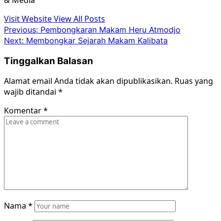
Visit Website
View All Posts
Post
Previous:
Pembongkaran Makam Heru Atmodjo
Next:
Membongkar Sejarah Makam Kalibata
navigation
Tinggalkan Balasan
Alamat email Anda tidak akan dipublikasikan.
Ruas yang
wajib ditandai
*
Komentar
*
Nama
*