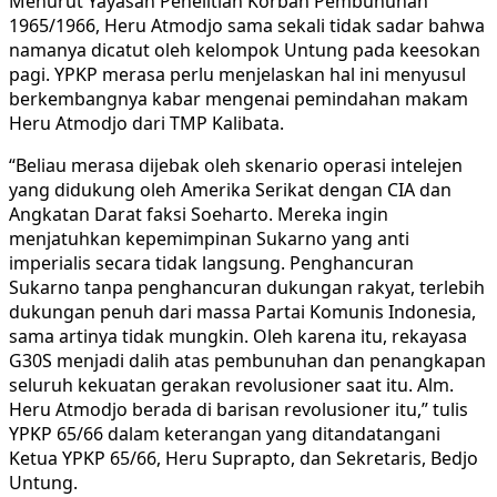
Menurut Yayasan Penelitian Korban Pembunuhan
1965/1966, Heru Atmodjo sama sekali tidak sadar bahwa
namanya dicatut oleh kelompok Untung pada keesokan
pagi. YPKP merasa perlu menjelaskan hal ini menyusul
berkembangnya kabar mengenai pemindahan makam
Heru Atmodjo dari TMP Kalibata.
“Beliau merasa dijebak oleh skenario operasi intelejen
yang didukung oleh Amerika Serikat dengan CIA dan
Angkatan Darat faksi Soeharto. Mereka ingin
menjatuhkan kepemimpinan Sukarno yang anti
imperialis secara tidak langsung. Penghancuran
Sukarno tanpa penghancuran dukungan rakyat, terlebih
dukungan penuh dari massa Partai Komunis Indonesia,
sama artinya tidak mungkin. Oleh karena itu, rekayasa
G30S menjadi dalih atas pembunuhan dan penangkapan
seluruh kekuatan gerakan revolusioner saat itu. Alm.
Heru Atmodjo berada di barisan revolusioner itu,” tulis
YPKP 65/66 dalam keterangan yang ditandatangani
Ketua YPKP 65/66, Heru Suprapto, dan Sekretaris, Bedjo
Untung.