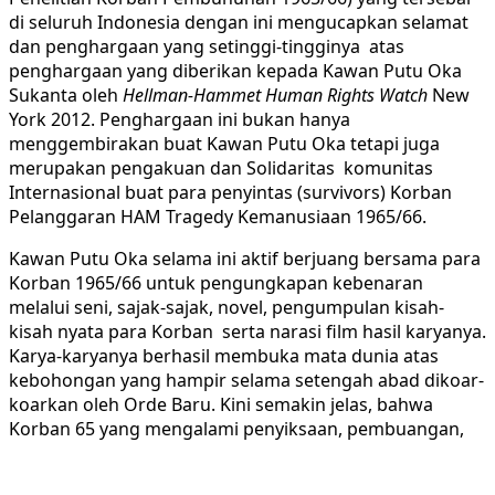
di seluruh Indonesia dengan ini mengucapkan selamat
dan penghargaan yang setinggi-tingginya atas
penghargaan yang diberikan kepada Kawan Putu Oka
Sukanta oleh
Hellman-Hammet Human Rights Watch
New
York 2012. Penghargaan ini bukan hanya
menggembirakan buat Kawan Putu Oka tetapi juga
merupakan pengakuan dan Solidaritas komunitas
Internasional buat para penyintas (survivors) Korban
Pelanggaran HAM Tragedy Kemanusiaan 1965/66.
Kawan Putu Oka selama ini aktif berjuang bersama para
Korban 1965/66 untuk pengungkapan kebenaran
melalui seni, sajak-sajak, novel, pengumpulan kisah-
kisah nyata para Korban serta narasi film hasil karyanya.
Karya-karyanya berhasil membuka mata dunia atas
kebohongan yang hampir selama setengah abad dikoar-
koarkan oleh Orde Baru. Kini semakin jelas, bahwa
Korban 65 yang mengalami penyiksaan, pembuangan,
pengucilan, penahanan, pembunuhan tanpa proses
hukum adalah tindakan pelanggaran HAM berat yang