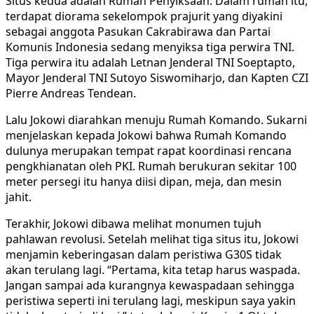
Situs kedua adalah Rumah Penyiksaan. Dalam rumah itu,
terdapat diorama sekelompok prajurit yang diyakini
sebagai anggota Pasukan Cakrabirawa dan Partai
Komunis Indonesia sedang menyiksa tiga perwira TNI.
Tiga perwira itu adalah Letnan Jenderal TNI Soeptapto,
Mayor Jenderal TNI Sutoyo Siswomiharjo, dan Kapten CZI
Pierre Andreas Tendean.
Lalu Jokowi diarahkan menuju Rumah Komando. Sukarni
menjelaskan kepada Jokowi bahwa Rumah Komando
dulunya merupakan tempat rapat koordinasi rencana
pengkhianatan oleh PKI. Rumah berukuran sekitar 100
meter persegi itu hanya diisi dipan, meja, dan mesin
jahit.
Terakhir, Jokowi dibawa melihat monumen tujuh
pahlawan revolusi. Setelah melihat tiga situs itu, Jokowi
menjamin keberingasan dalam peristiwa G30S tidak
akan terulang lagi. “Pertama, kita tetap harus waspada.
Jangan sampai ada kurangnya kewaspadaan sehingga
peristiwa seperti ini terulang lagi, meskipun saya yakin