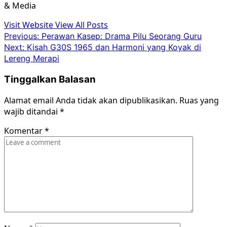
& Media
Visit Website
View All Posts
Post
Previous:
Perawan Kasep: Drama Pilu Seorang Guru
Next:
Kisah G30S 1965 dan Harmoni yang Koyak di
navigation
Lereng Merapi
Tinggalkan Balasan
Alamat email Anda tidak akan dipublikasikan.
Ruas yang
wajib ditandai
*
Komentar
*