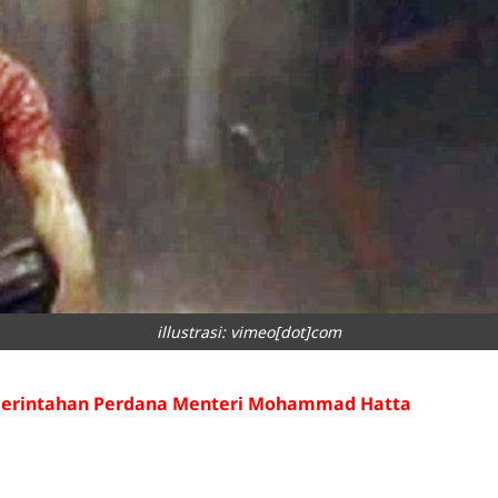
illustrasi: vimeo[dot]com
merintahan Perdana Menteri Mohammad Hatta