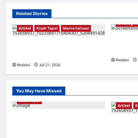
Related Stories
Uncategor
Artikel
Kisah Tapol
Memorialisasi
Dari Pangkal
TAPOL 65 PAHLAWAN YANG DIHINAKAN DI
Surahmad da
BALIK ARSITEKTUR GOR MAULANA YUSUF
Catatan Pene
SERANG, BANTEN
Redaksi
Redaksi
Juli 21, 2026
0
You May Have Missed
Kisah Tapol
Artikel
K
Kerja Paksa Tapol 1965 di Banten: Dari Jalan
TAPOL 65 P
Lintas Kabupaten, Irigasi Cirata, GOR
BALIK ARSI
Maulana Yusuf Serang, Kawasan Wisata
SERANG, B
Karang Bolong Hingga Proyek Sawah Luhur