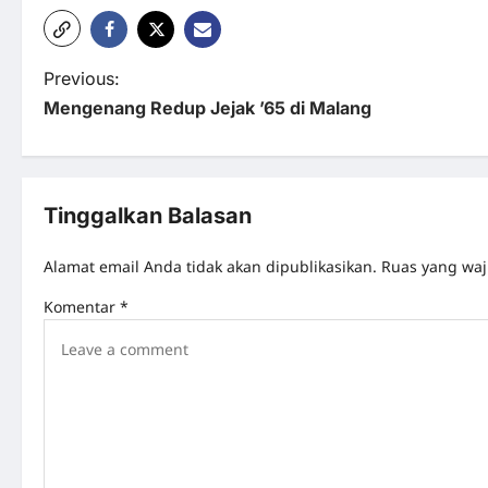
P
Previous:
Mengenang Redup Jejak ’65 di Malang
o
s
t
Tinggalkan Balasan
n
Alamat email Anda tidak akan dipublikasikan.
Ruas yang waj
a
Komentar
*
v
i
g
a
t