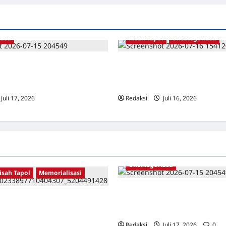
ized
Kisah Tapol
Uncategorized
an Ke Pulau Buru – Catatan
Kisah Siksa, Kerja Paksa dan L
n Mencari Kebenaran –
Tapol 65 dari Penjara (Rumah 
litian YPKP 1965 Pati
Chusus) Tangerang
Juli 17, 2026
0
Redaksi
Juli 16, 2026
0
Uncategorized
isah Tapol
Memorialisasi
Dari Pangkalan Ke Pulau Buru –
AHLAWAN YANG DIHINAKAN DI
Surahmad dan Mencari Kebena
TEKTUR GOR MAULANA YUSUF
Catatan Penelitian YPKP 1965 P
ANTEN
Redaksi
Juli 17, 2026
0