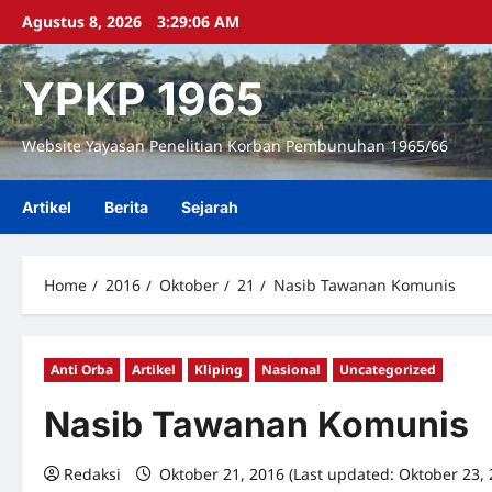
Skip
Agustus 8, 2026
3:29:07 AM
to
content
YPKP 1965
Website Yayasan Penelitian Korban Pembunuhan 1965/66
Artikel
Berita
Sejarah
Home
2016
Oktober
21
Nasib Tawanan Komunis
Anti Orba
Artikel
Kliping
Nasional
Uncategorized
Nasib Tawanan Komunis
Redaksi
Oktober 21, 2016 (Last updated: Oktober 23,