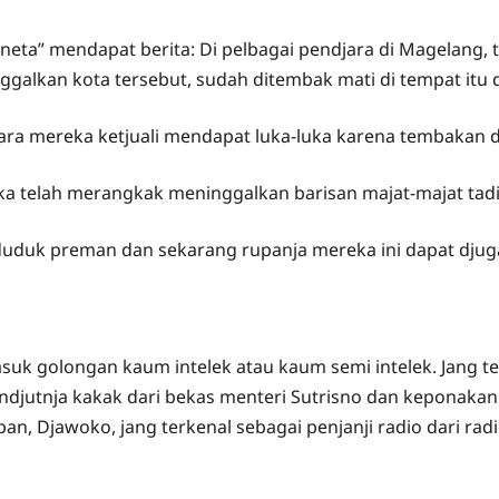
Aneta” mendapat berita: Di pelbagai pendjara di Magelang,
galkan kota tersebut, sudah ditembak mati di tempat itu 
tara mereka ketjuali mendapat luka-luka karena tembakan
ka telah merangkak meninggalkan barisan majat-majat tadi
uduk preman dan sekarang rupanja mereka ini dapat djug
masuk golongan kaum intelek atau kaum semi intelek. Jang 
andjutnja kakak dari bekas menteri Sutrisno dan keponakan
n, Djawoko, jang terkenal sebagai penjanji radio dari radi