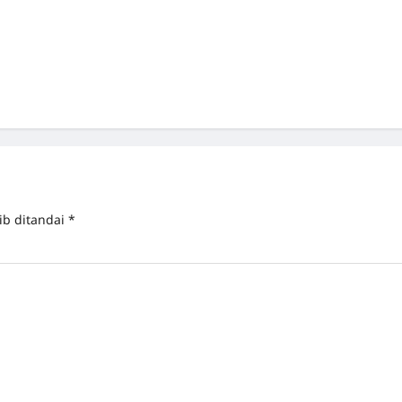
ib ditandai
*