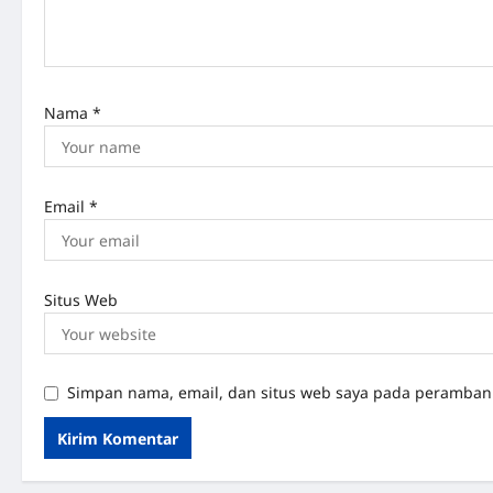
i
o
n
Nama
*
Email
*
Situs Web
Simpan nama, email, dan situs web saya pada peramban 