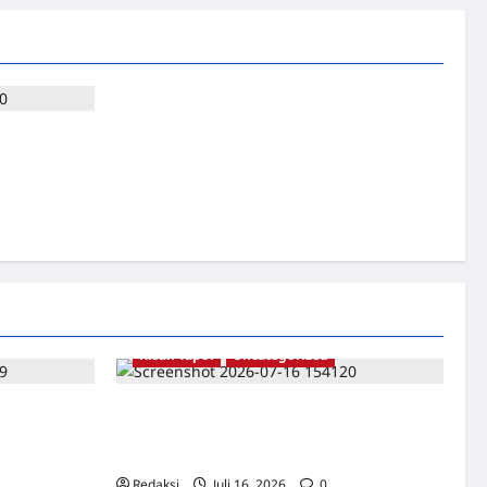
agu Cinta
Tahanan
Kisah Tapol
Uncategorized
 Catatan
Kisah Siksa, Kerja Paksa dan Lagu Cinta
ran –
Tapol 65 dari Penjara (Rumah Tahanan
ati
Chusus) Tangerang
Redaksi
Juli 16, 2026
0