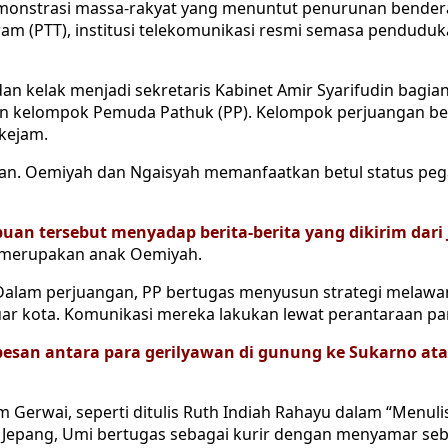
monstrasi massa-rakyat yang menuntut penurunan bendera 
am (PTT), institusi telekomunikasi resmi semasa pendudu
an kelak menjadi sekretaris Kabinet Amir Syarifudin bagia
an kelompok Pemuda Pathuk (PP). Kelompok perjuangan be
kejam.
. Oemiyah dan Ngaisyah memanfaatkan betul status pegaw
uan tersebut menyadap berita-berita yang dikirim dari
g merupakan anak Oemiyah.
. Dalam perjuangan, PP bertugas menyusun strategi melaw
uar kota. Komunikasi mereka lakukan lewat perantaraan pa
san antara para gerilyawan di gunung ke Sukarno atau
m Gerwai, seperti ditulis Ruth Indiah Rahayu dalam “Menu
wan Jepang, Umi bertugas sebagai kurir dengan menyamar seb