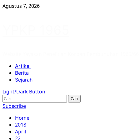
Skip
Agustus 7, 2026
to
content
YPKP 1965
Website Yayasan Penelitian Korban Pembunuhan 1965/66
Primary
Artikel
Menu
Berita
Sejarah
Light/Dark Button
Cari
untuk:
Subscribe
Home
2018
April
22