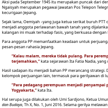
Aksi pada September 1945 itu merupakan puncak dari de
Ngaisyah merupakan pegawai Jawatan Pos Telepon Telegr
kecurigaan Jepang.
Sejak lama, Oemiyah –yang juga ketua serikat buruh PTT d
menjadi anggota perlawanan bawah tanah yang dijalank
kalangan ini muak terhadap fasis, yang berkuasa dengan 
Para anggota PP memanfaatkan keadaan untuk perjuangan
pesan-pesan rahasia Jepang.
“Kalau malam, mereka tidak pulang. Para peremp
terjemahkan,”
kata sejarawan Ita Fatia Nadia, yan
Hasil sadapan itu menjadi bahan PP merancang strategi
kelompok perjuangan lain, termasuk para gerilyawan di l
“Para pedagang perempuan menjadi penyampai pe
Yogyakarta,”
kata Ita.
Hal serupa juga dilakukan oleh Umi Sardjono, Ketua Umu
dan Budaya
, Th X, No. 1, Juni 2016. Selama gerilya mela