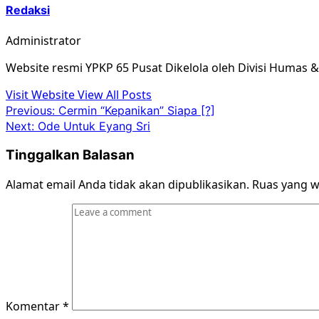
Redaksi
Administrator
Website resmi YPKP 65 Pusat Dikelola oleh Divisi Humas 
Visit Website
View All Posts
Post
Previous:
Cermin “Kepanikan” Siapa [?]
Next:
Ode Untuk Eyang Sri
navigation
Tinggalkan Balasan
Alamat email Anda tidak akan dipublikasikan.
Ruas yang w
Komentar
*