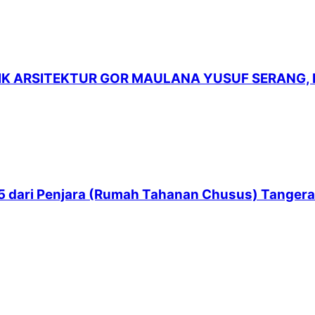
LIK ARSITEKTUR GOR MAULANA YUSUF SERANG,
 65 dari Penjara (Rumah Tahanan Chusus) Tanger